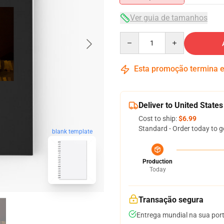
Ver guia de tamanhos
Quantity
Esta promoção termina
Deliver to United States
Cost to ship:
$6.99
Standard - Order today to g
blank template
Production
Today
Transação segura
Entrega mundial na sua por