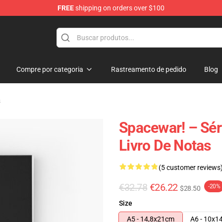
FREE
shipping on orders over $100
e
Compre por categoria
Rastreamento de pedido
Blog
s
Spacewar! – Sér
Livro De Notas
(5 customer reviews
€32.78
€26.22
-20%
$28.50
Size
A5 - 14,8x21cm
A6 - 10x1