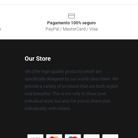
Pagamento 100% seguro
o
PayPal / MasterCard / Visa
Our Store
We offer high-quality products which are
specifically designed by our world-class team. We
provide a variety of products that are both stylish
and beautiful. This is not only to show your
individual style, but also for you to share your
individuality with others.