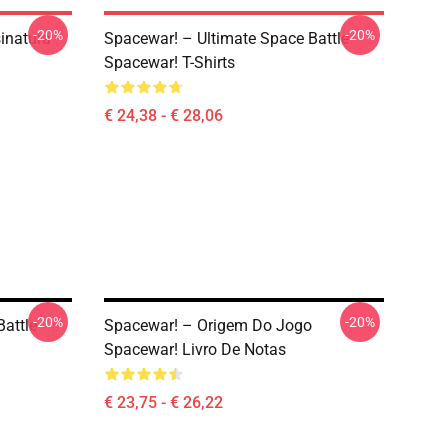
-20%
-20%
inatura
Spacewar! – Ultimate Space Battle
Spacewar! T-Shirts
€ 24,38 - € 28,06
-20%
-20%
attle
Spacewar! – Origem Do Jogo
Spacewar! Livro De Notas
€ 23,75 - € 26,22