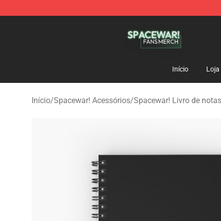
Spacewar! Shop - Official Spacewar! Merchandise Stor
Início
Loja
Início
/
Spacewar! Acessórios
/
Spacewar! Livro de nota