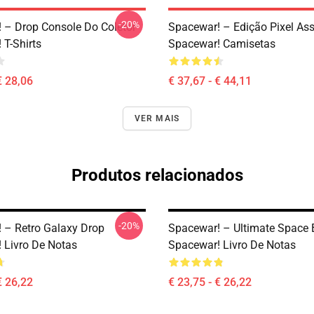
-20%
 – Drop Console Do Coletor
Spacewar! – Edição Pixel Ass
 T-Shirts
Spacewar! Camisetas
€ 28,06
€ 37,67 - € 44,11
VER MAIS
Produtos relacionados
-20%
 – Retro Galaxy Drop
Spacewar! – Ultimate Space B
 Livro De Notas
Spacewar! Livro De Notas
€ 26,22
€ 23,75 - € 26,22