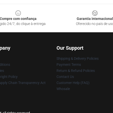
Compre com confiança
Garantia internacional
gido 24/7, do clique à entrega
Oferecido no país de us
pany
Our Support
Shipping & Delivery Policies
itions
Payment Terms
ies
Return & Refund Policies
ight Policy
Contact Us
upply Chain Transparency Act
Customer Help (FAQ)
Whosale