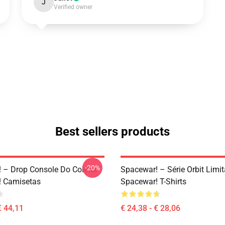
J
Verified owner
Best sellers products
-20%
 – Drop Console Do Coletor
Spacewar! – Série Orbit Limi
! Camisetas
Spacewar! T-Shirts
€ 44,11
€ 24,38 - € 28,06