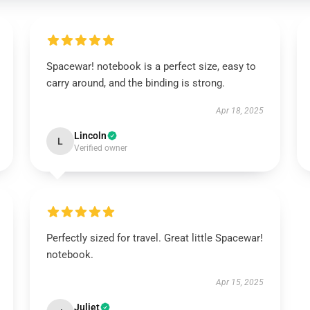
Spacewar! notebook is a perfect size, easy to
carry around, and the binding is strong.
Apr 18, 2025
Lincoln
L
Verified owner
Perfectly sized for travel. Great little Spacewar!
notebook.
Apr 15, 2025
Juliet