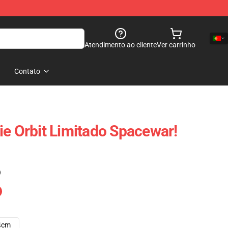
Atendimento ao cliente
Ver carrinho
Contato
ie Orbit Limitado Spacewar!
)
4cm