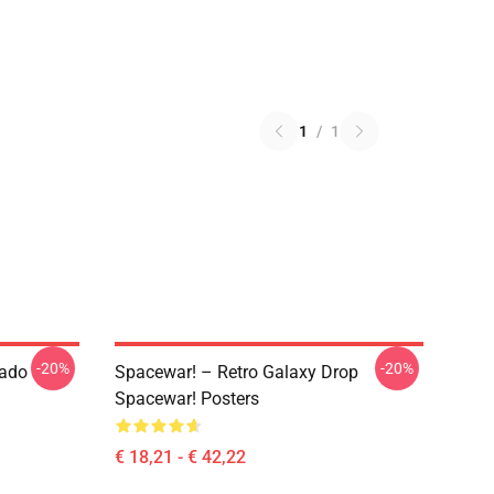
1
/
1
-20%
-20%
tado
Spacewar! – Retro Galaxy Drop
Spacewar! Posters
€ 18,21 - € 42,22