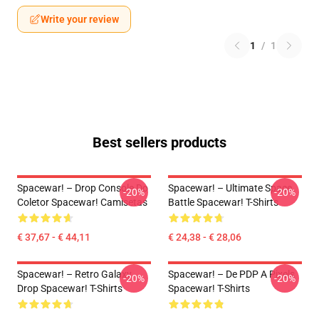
Write your review
1
/
1
Best sellers products
Spacewar! – Drop Console Do
Spacewar! – Ultimate Space
-20%
-20%
Coletor Spacewar! Camisetas
Battle Spacewar! T-Shirts
€ 37,67 - € 44,11
€ 24,38 - € 28,06
Spacewar! – Retro Galaxy
Spacewar! – De PDP A Pixels
-20%
-20%
Drop Spacewar! T-Shirts
Spacewar! T-Shirts