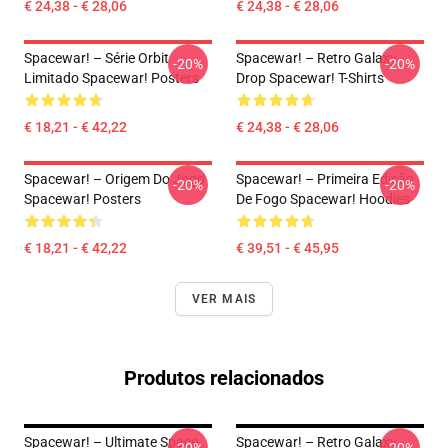
€ 24,38 - € 28,06
€ 24,38 - € 28,06
Spacewar! – Série Orbit
Spacewar! – Retro Galaxy
-20%
-20%
Limitado Spacewar! Posters
Drop Spacewar! T-Shirts
€ 18,21 - € 42,22
€ 24,38 - € 28,06
Spacewar! – Origem Do Jogo
Spacewar! – Primeira Edição
-20%
-20%
Spacewar! Posters
De Fogo Spacewar! Hoodies
€ 18,21 - € 42,22
€ 39,51 - € 45,95
VER MAIS
Produtos relacionados
Spacewar! – Ultimate Space
Spacewar! – Retro Galaxy