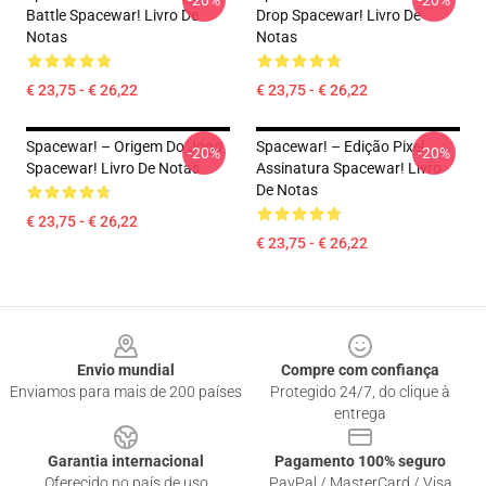
-20%
-20%
Battle Spacewar! Livro De
Drop Spacewar! Livro De
Notas
Notas
€ 23,75 - € 26,22
€ 23,75 - € 26,22
Spacewar! – Origem Do Jogo
Spacewar! – Edição Pixel
-20%
-20%
Spacewar! Livro De Notas
Assinatura Spacewar! Livro
De Notas
€ 23,75 - € 26,22
€ 23,75 - € 26,22
Footer
Envio mundial
Compre com confiança
Enviamos para mais de 200 países
Protegido 24/7, do clique à
entrega
Garantia internacional
Pagamento 100% seguro
Oferecido no país de uso
PayPal / MasterCard / Visa