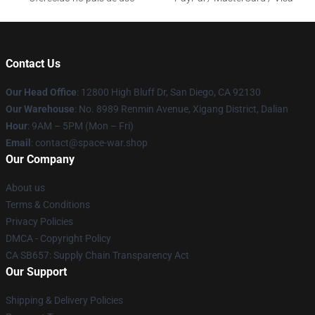
Contact Us
Our Head Office
: 12800 High Bluff Dr, San Diego, CA 92130
Our Warehouse
: No. 8989 Renmin Avenue, Xigang District, Dalian
Hour
: 9AM – 5PM (Mon – Fri)
Email
: contact@space-war.shop
Our Company
About us
Terms & Conditions
Privacy Policies
DMCA - Copyright Policy
CA SB657: Supply Chain Transparency Act
Our Support
Shipping & Delivery Policies