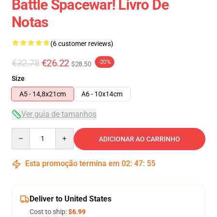
Battle Spacewar! Livro De
Notas
(6 customer reviews)
€32.78
€26.22
-20%
$28.50
Size
A5 - 14,8x21cm
A6 - 10x14cm
Ver guia de tamanhos
Quantity
ADICIONAR AO CARRINHO
Esta promoção termina em
02
:
47
:
54
Deliver to United States
Cost to ship:
$6.99