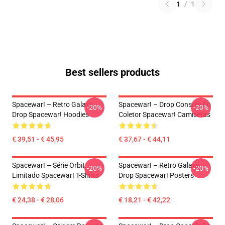
1
/
1
Best sellers products
Spacewar! – Retro Galaxy
Spacewar! – Drop Console Do
-20%
-20%
Drop Spacewar! Hoodies
Coletor Spacewar! Camisetas
€ 39,51 - € 45,95
€ 37,67 - € 44,11
Spacewar! – Série Orbit
Spacewar! – Retro Galaxy
-20%
-20%
Limitado Spacewar! T-Shirts
Drop Spacewar! Posters
€ 24,38 - € 28,06
€ 18,21 - € 42,22