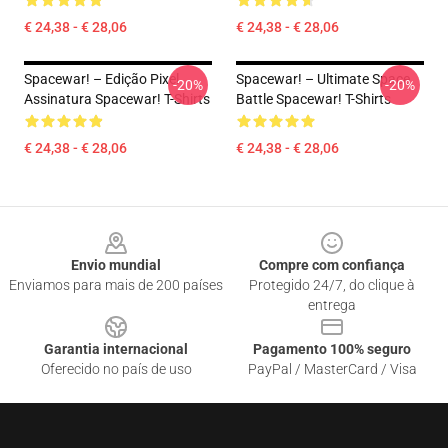
€ 24,38 - € 28,06
€ 24,38 - € 28,06
Spacewar! – Edição Pixel
Spacewar! – Ultimate Space
-20%
-20%
Assinatura Spacewar! T-Shirts
Battle Spacewar! T-Shirts
€ 24,38 - € 28,06
€ 24,38 - € 28,06
Footer
Envio mundial
Compre com confiança
Enviamos para mais de 200 países
Protegido 24/7, do clique à
entrega
Garantia internacional
Pagamento 100% seguro
Oferecido no país de uso
PayPal / MasterCard / Visa