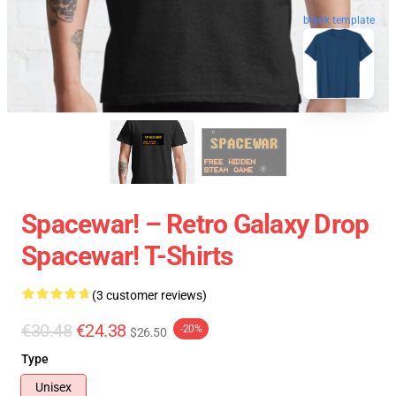
blank template
Spacewar! – Retro Galaxy Drop
Spacewar! T-Shirts
(3 customer reviews)
€30.48
€24.38
-20%
$26.50
Type
Unisex