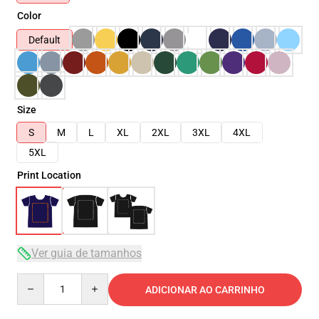
Color
Default
Size
S
M
L
XL
2XL
3XL
4XL
5XL
Print Location
Ver guia de tamanhos
Quantity
ADICIONAR AO CARRINHO