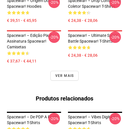
Spacewar! – Origem Do Jogo
Spacewar! – Drop Console Do
-20%
-20%
Spacewar! Hoodies
Coletor Spacewar! T-Shirts
€ 39,51 - € 45,95
€ 24,38 - € 28,06
Spacewar! – Edição Pixel
Spacewar! – Ultimate Space
-20%
-20%
Assinatura Spacewar!
Battle Spacewar! T-Shirts
Camisetas
€ 24,38 - € 28,06
€ 37,67 - € 44,11
VER MAIS
Produtos relacionados
Spacewar! – De PDP A Pixels
Spacewar! – Vibes Digitais
-20%
-20%
Spacewar! T-Shirts
Spacewar! T-Shirts