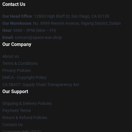
Contact Us
Our Head Office
: 12800 High Bluff Dr, San Diego, CA 92130
Our Warehouse
: No. 8989 Renmin Avenue, Xigang District, Dalian
Hour
: 9AM – 5PM (Mon – Fri)
Email
: contact@space-war.shop
Our Company
About us
Terms & Conditions
Privacy Policies
DMCA - Copyright Policy
CA SB657: Supply Chain Transparency Act
Our Support
Shipping & Delivery Policies
Payment Terms
Return & Refund Policies
Contact Us
Customer Help (FAQ)