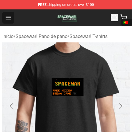
FREE
shipping on orders over $100
Spacewar! Shop - Official Spacewar! Merchandise Store
Open menu
Início
/
Spacewar! Pano de pano
/
Spacewar! T-shirts