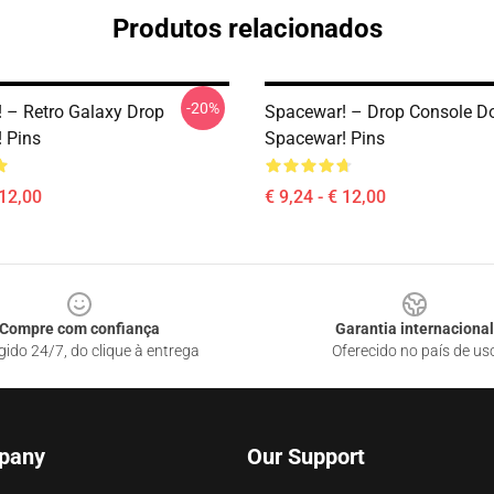
Produtos relacionados
-20%
 – Retro Galaxy Drop
Spacewar! – Drop Console Do
 Pins
Spacewar! Pins
 12,00
€ 9,24 - € 12,00
Compre com confiança
Garantia internacional
gido 24/7, do clique à entrega
Oferecido no país de us
pany
Our Support