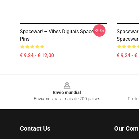
-20%
Spacewar! – Vibes Digitais Spacewar!
Spacewar!
Pins
Spacewar!
€ 9,24 - € 12,00
€ 9,24 - €
Footer
Envio mundial
Enviamos para mais de 200 países
Prote
Contact Us
Our Com