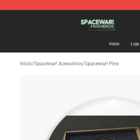
Spacewar! Shop - Official Spacewar! Merchandise Stor
Início
Loja
Início
/
Spacewar! Acessórios
/
Spacewar! Pins