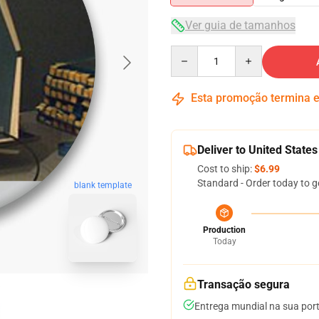
Ver guia de tamanhos
Quantity
Esta promoção termina
Deliver to United States
Cost to ship:
$6.99
Standard - Order today to g
blank template
Production
Today
Transação segura
Entrega mundial na sua por