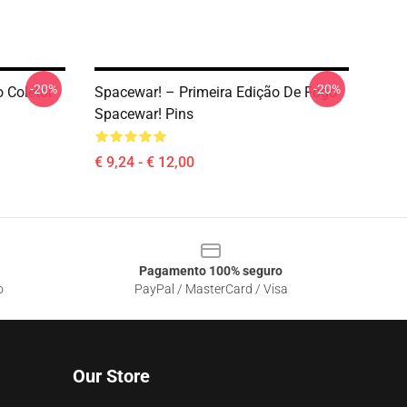
-20%
-20%
 Coletor
Spacewar! – Primeira Edição De Fogo
Spacewar! Pins
€ 9,24 - € 12,00
Pagamento 100% seguro
o
PayPal / MasterCard / Visa
Our Store