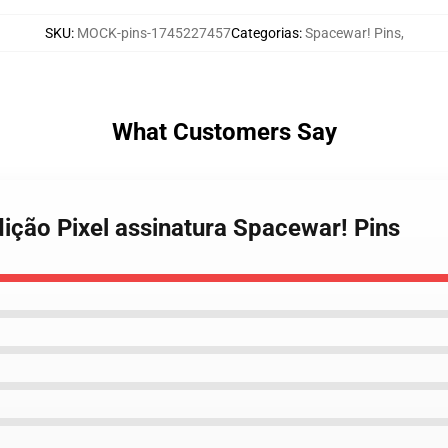
SKU
:
MOCK-pins-1745227457
Categorias
:
Spacewar! Pins
,
What Customers Say
ição Pixel assinatura Spacewar! Pins