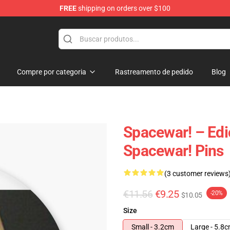
FREE
shipping on orders over $100
e
Compre por categoria
Rastreamento de pedido
Blog
Spacewar! – Edi
Spacewar! Pins
(3 customer reviews
€11.56
€9.25
-20%
$10.05
Size
Small - 3.2cm
Large - 5.8