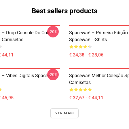
Best sellers products
-20%
 – Drop Console Do Coletor
Spacewar! – Primeira Edição
! Camisetas
Spacewar! T-Shirts
€ 44,11
€ 24,38 - € 28,06
-20%
 – Vibes Digitais Spacewar!
Spacewar! Melhor Coleção S
Camisetas
€ 45,95
€ 37,67 - € 44,11
VER MAIS