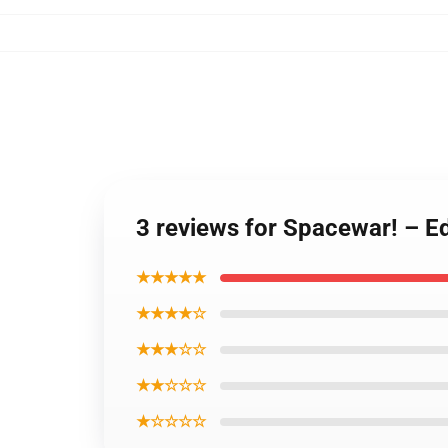
3 reviews for Spacewar! – Ed
★★★★★
★★★★☆
★★★☆☆
★★☆☆☆
★☆☆☆☆