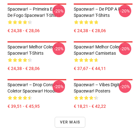
Spacewar! – Primeira Edição
Spacewar! – De PDP A Pixels
-20%
-20%
De Fogo Spacewar! T-Shirts
Spacewar! T-Shirts
€ 24,38 - € 28,06
€ 24,38 - € 28,06
Spacewar! Melhor Coleção
Spacewar! Melhor Coleção
-20%
-20%
Spacewar! T-Shirts
Spacewar! Camisetas
€ 24,38 - € 28,06
€ 37,67 - € 44,11
Spacewar! – Drop Console Do
Spacewar! – Vibes Digitais
-20%
-20%
Coletor Spacewar! Hoodies
Spacewar! Posters
€ 39,51 - € 45,95
€ 18,21 - € 42,22
VER MAIS