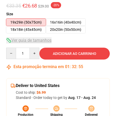
€33.35
€26.68
-20%
$29.00
Size
19x29in (50x75cm)
16x16in (40x40cm)
18x18in (45x45cm)
20x20in (50x50cm)
Ver guia de tamanhos
Quantity
ADICIONAR AO CARRINHO
Esta promoção termina em
01
:
32
:
55
Deliver to United States
Cost to ship:
$6.99
Standard - Order today to get by
Aug. 17 - Aug. 24
Production
Shipping
Delivered