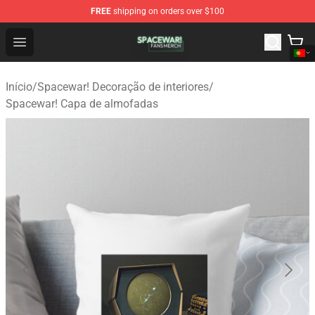
FREE
shipping on orders over $100
Spacewar! Shop - Official Spacewar! Merchandise Store
Open menu
Início
/
Spacewar! Decoração de interiores
/
Spacewar! Capa de almofadas