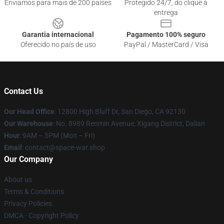
Enviamos para mais de 200 países
Protegido 24/7, do clique à
entrega
Garantia internacional
Pagamento 100% seguro
Oferecido no país de uso
PayPal / MasterCard / Visa
Contact Us
Our Head Office
: 12800 High Bluff Dr, San Diego, CA 92130
Our Warehouse
: No. 8989 Renmin Avenue, Xigang District, Dalian
Hour
: 9AM – 5PM (Mon – Fri)
Email
: contact@space-war.shop
Our Company
About us
Terms & Conditions
Privacy Policies
DMCA - Copyright Policy