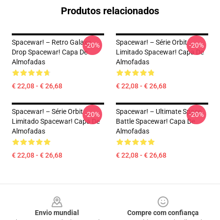
Produtos relacionados
Spacewar! – Retro Galaxy
Spacewar! – Série Orbit
-20%
-20%
Drop Spacewar! Capa De
Limitado Spacewar! Capa De
Almofadas
Almofadas
€ 22,08 - € 26,68
€ 22,08 - € 26,68
Spacewar! – Série Orbit
Spacewar! – Ultimate Space
-20%
-20%
Limitado Spacewar! Capa De
Battle Spacewar! Capa De
Almofadas
Almofadas
€ 22,08 - € 26,68
€ 22,08 - € 26,68
Footer
Envio mundial
Compre com confiança