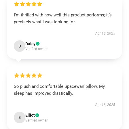
I'm thrilled with how well this product performs; it’s
precisely what I was looking for.
Apr 18, 2025
Daisy
D
Verified owner
So plush and comfortable Spacewar! pillow. My
sleep has improved drastically.
Apr 18, 2025
Elliot
E
Verified owner