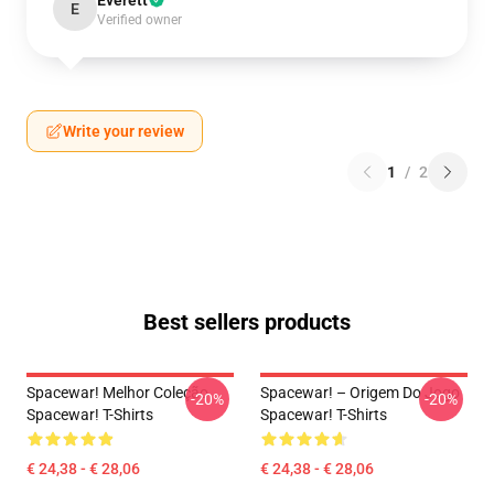
Everett
E
Verified owner
Write your review
1
/
2
Best sellers products
Spacewar! Melhor Coleção
Spacewar! – Origem Do Jogo
-20%
-20%
Spacewar! T-Shirts
Spacewar! T-Shirts
€ 24,38 - € 28,06
€ 24,38 - € 28,06