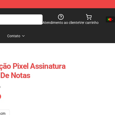
Atendimento ao cliente
Ver carrinho
Contato
ção Pixel Assinatura
 De Notas
)
4cm