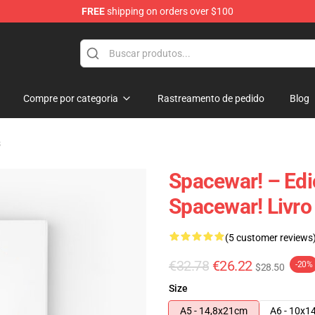
FREE
shipping on orders over $100
e
Compre por categoria
Rastreamento de pedido
Blog
s
Spacewar! – Edi
Spacewar! Livro
(5 customer reviews
€32.78
€26.22
-20%
$28.50
Size
A5 - 14,8x21cm
A6 - 10x1