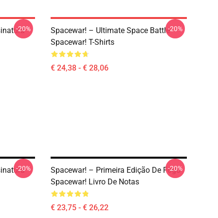
-20%
-20%
inatura
Spacewar! – Ultimate Space Battle
Spacewar! T-Shirts
€ 24,38 - € 28,06
-20%
-20%
inatura
Spacewar! – Primeira Edição De Fogo
Spacewar! Livro De Notas
€ 23,75 - € 26,22