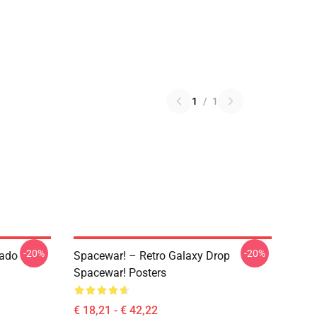
1
/
1
-20%
-20%
tado
Spacewar! – Retro Galaxy Drop
Spacewar! Posters
€ 18,21 - € 42,22