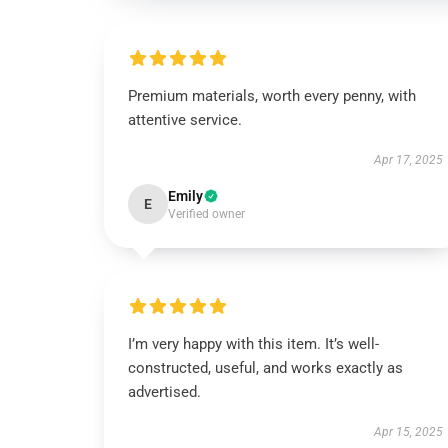
Premium materials, worth every penny, with
attentive service.
Apr 17, 2025
Emily
E
Verified owner
I’m very happy with this item. It’s well-
constructed, useful, and works exactly as
advertised.
Apr 15, 2025