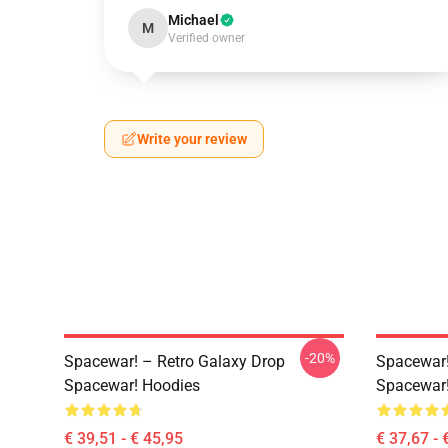
Michael
M
Verified owner
Write your review
-20%
Spacewar! – Retro Galaxy Drop
Spacewar!
Spacewar! Hoodies
Spacewar
€ 39,51 - € 45,95
€ 37,67 - 