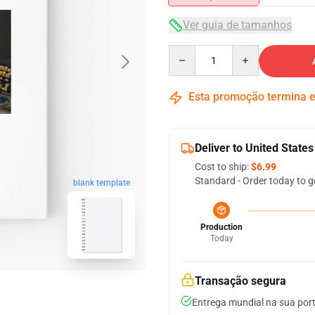
Ver guia de tamanhos
Quantity
Esta promoção termina
Deliver to United States
Cost to ship:
$6.99
Standard - Order today to g
blank template
Production
Today
Transação segura
Entrega mundial na sua por