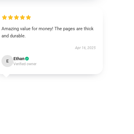
Amazing value for money! The pages are thick
and durable.
Apr 16, 2025
Ethan
E
Verified owner