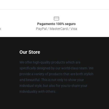
Pagamento 100% seguro
o
PayPal / MasterCard / Visa
Our Store
We offer high-quality products which are
specifically designed by our world-class team. We
provide a variety of products that are both stylish
and beautiful. This is not only to show your
individual style, but also for you to share your
individuality with others.