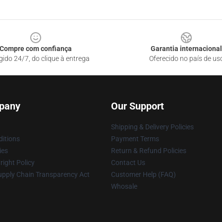
Compre com confiança
Garantia internacional
gido 24/7, do clique à entrega
Oferecido no país de us
pany
Our Support
Shipping & Delivery Policies
itions
Payment Terms
ies
Return & Refund Policies
ight Policy
Contact Us
upply Chain Transparency Act
Customer Help (FAQ)
Whosale