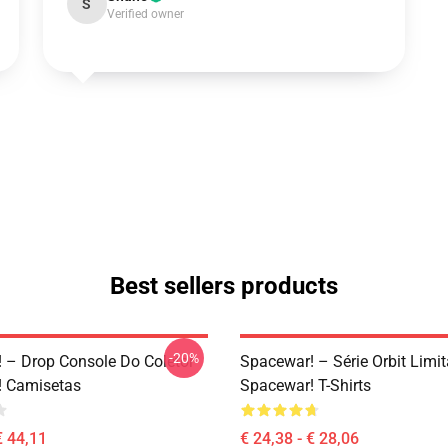
S
Verified owner
Best sellers products
-20%
 – Drop Console Do Coletor
Spacewar! – Série Orbit Limi
! Camisetas
Spacewar! T-Shirts
€ 44,11
€ 24,38 - € 28,06