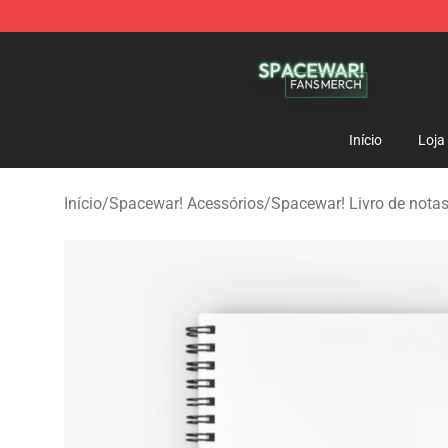
Spacewar! Shop - Official Spacewar! Merchandise Stor
Início
Loja
Início
/
Spacewar! Acessórios
/
Spacewar! Livro de nota