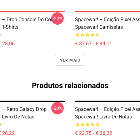
-20%
 – Drop Console Do Coletor
Spacewar! – Edição Pixel Ass
 T-Shirts
Spacewar! Camisetas
€ 28,06
€ 37,67 - € 44,11
VER MAIS
Produtos relacionados
-20%
 – Retro Galaxy Drop
Spacewar! – Edição Pixel Ass
 Livro De Notas
Spacewar! Livro De Notas
€ 26,22
€ 23,75 - € 26,22