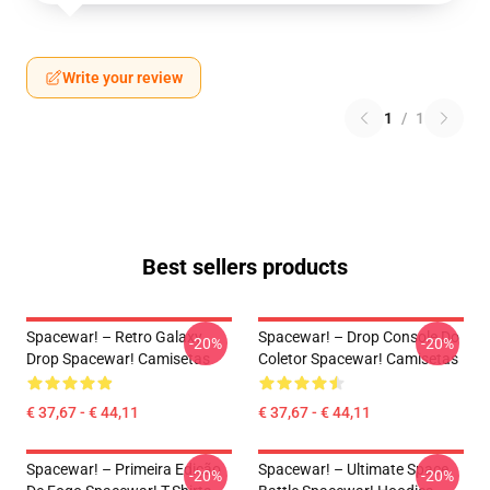
Write your review
1
/
1
Best sellers products
Spacewar! – Retro Galaxy
Spacewar! – Drop Console Do
-20%
-20%
Drop Spacewar! Camisetas
Coletor Spacewar! Camisetas
€ 37,67 - € 44,11
€ 37,67 - € 44,11
Spacewar! – Primeira Edição
Spacewar! – Ultimate Space
-20%
-20%