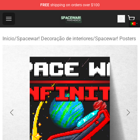
FREE
shipping on orders over $100
Spacewar! Shop - Official Spacewar! Merchandise Store
Open menu
Início
/
Spacewar! Decoração de interiores
/
Spacewar! Posters