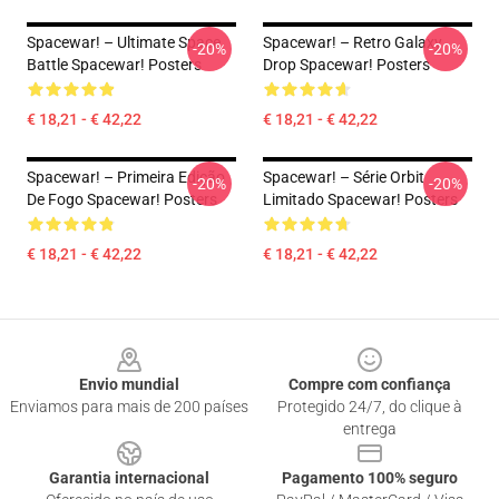
Spacewar! – Ultimate Space
Spacewar! – Retro Galaxy
-20%
-20%
Battle Spacewar! Posters
Drop Spacewar! Posters
€ 18,21 - € 42,22
€ 18,21 - € 42,22
Spacewar! – Primeira Edição
Spacewar! – Série Orbit
-20%
-20%
De Fogo Spacewar! Posters
Limitado Spacewar! Posters
€ 18,21 - € 42,22
€ 18,21 - € 42,22
Footer
Envio mundial
Compre com confiança
Enviamos para mais de 200 países
Protegido 24/7, do clique à
entrega
Garantia internacional
Pagamento 100% seguro