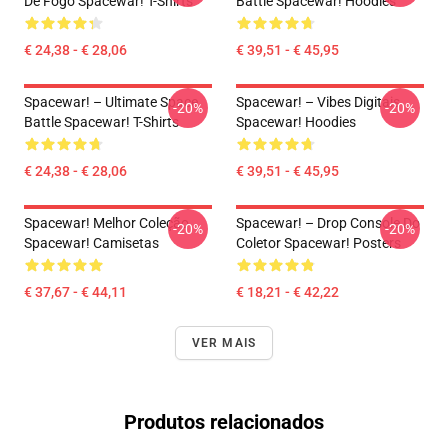
De Fogo Spacewar! T-Shirts
Battle Spacewar! Hoodies
€ 24,38 - € 28,06
€ 39,51 - € 45,95
Spacewar! – Ultimate Space
Spacewar! – Vibes Digitais
-20%
-20%
Battle Spacewar! T-Shirts
Spacewar! Hoodies
€ 24,38 - € 28,06
€ 39,51 - € 45,95
Spacewar! Melhor Coleção
Spacewar! – Drop Console Do
-20%
-20%
Spacewar! Camisetas
Coletor Spacewar! Posters
€ 37,67 - € 44,11
€ 18,21 - € 42,22
VER MAIS
Produtos relacionados