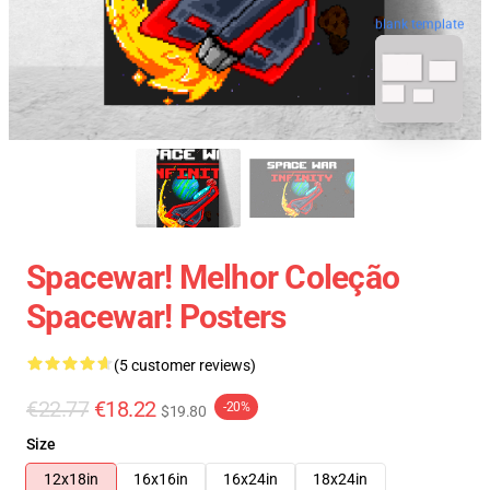
blank template
Spacewar! Melhor Coleção
Spacewar! Posters
(5 customer reviews)
€22.77
€18.22
-20%
$19.80
Size
12x18in
16x16in
16x24in
18x24in