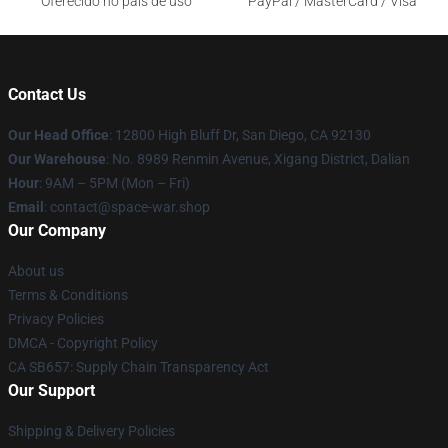
Oferecido no país de uso
PayPal / MasterCard / Visa
Contact Us
Our Head Office
: 12800 High Bluff Dr, San Diego, CA 92130
Our Warehouse
: No. 8989 Renmin Avenue, Xigang District, Dalian
Hour
: 9AM – 5PM (Mon – Fri)
Email
: contact@space-war.shop
Our Company
About us
Terms & Conditions
Privacy Policies
DMCA - Copyright Policy
CA SB657: Supply Chain Transparency Act
Our Support
Shipping & Delivery Policies