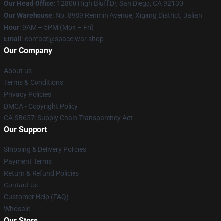
Our Head Office
: 12800 High Bluff Dr, San Diego, CA 92130
Our Warehouse
: No. 8989 Renmin Avenue, Xigang District, Dalian
Hour
: 9AM – 5PM (Mon – Fri)
Email
: contact@space-war.shop
Our Company
About us
Terms & Conditions
Privacy Policies
DMCA - Copyright Policy
CA SB657: Supply Chain Transparency Act
Our Support
Shipping & Delivery Policies
Payment Terms
Return & Refund Policies
Contact Us
Customer Help (FAQ)
Whosale
Our Store