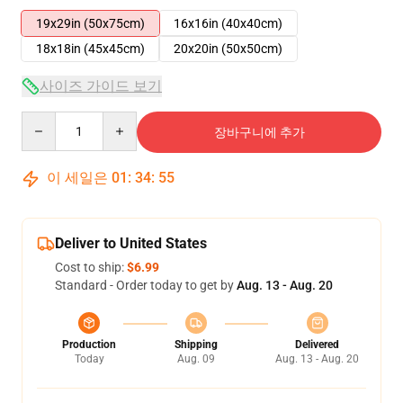
19x29in (50x75cm)
16x16in (40x40cm)
18x18in (45x45cm)
20x20in (50x50cm)
사이즈 가이드 보기
Quantity
장바구니에 추가
이 세일은
01
:
34
:
54
Deliver to United States
Cost to ship:
$6.99
Standard - Order today to get by
Aug. 13 - Aug. 20
Production
Shipping
Delivered
Today
Aug. 09
Aug. 13 - Aug. 20