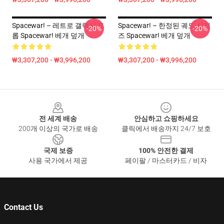
Spacewar! – 레트로 갤럭시 드
Spacewar! – 한정된 궤도 시리
-20%
-20%
롭 Spacewar! 베개 덮개
즈 Spacewar! 베개 덮개
₩3,307,200 - ₩3,996,200
₩3,307,200 - ₩3,996,200
Footer
전 세계 배송
안심하고 쇼핑하세요
200개 이상의 국가로 배송
클릭에서 배송까지 24/7 보호
국제 보증
100% 안전한 결제
사용 국가에서 제공
페이팔 / 마스터카드 / 비자
Contact Us