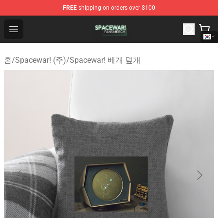
FREE
shipping on orders over $100
Spacewar! Shop - Official Spacewar! Merchandise Store
Open menu
홈
/
Spacewar! (주)
/
Spacewar! 베개 덮개