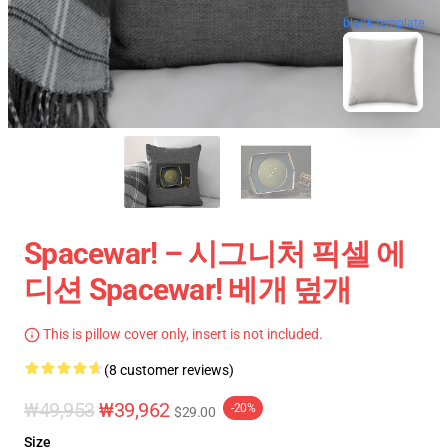
blank template
Spacewar! – 시그니처 픽셀 에
디션 Spacewar! 베개 덮개
This is pillow cover only, insert is not included.
(8 customer reviews)
₩49,953
₩39,962
-20%
$29.00
Size