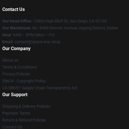
Contact Us
Our Head Office
: 12800 High Bluff Dr, San Diego, CA 92130
Our Warehouse
: No. 8989 Renmin Avenue, Xigang District, Dalian
Hour
: 9AM – 5PM (Mon – Fri)
Email
: contact@space-war.shop
Our Company
About us
Terms & Conditions
Privacy Policies
DMCA - Copyright Policy
CA SB657: Supply Chain Transparency Act
Our Support
Shipping & Delivery Policies
Payment Terms
Return & Refund Policies
Contact Us