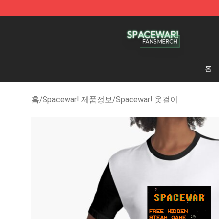
Spacewar! Shop - Official Spacewar! Merchandise Sto
홈
홈
/
Spacewar! 제품정보
/
Spacewar! 옷걸이