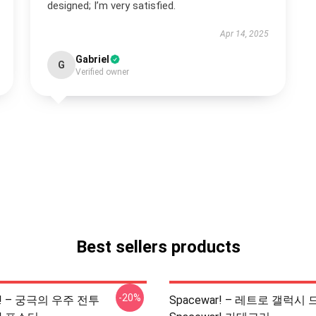
designed; I’m very satisfied.
Apr 14, 2025
Gabriel
G
Verified owner
Best sellers products
-20%
r! – 궁극의 우주 전투
Spacewar! – 레트로 갤럭시