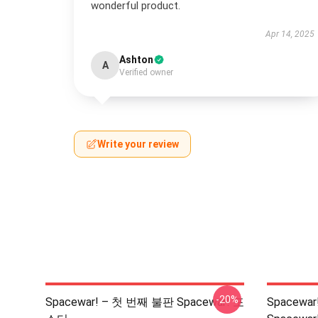
wonderful product.
Apr 14, 2025
Ashton
A
Verified owner
Write your review
-20%
Spacewar! – 첫 번째 불판 Spacewar! 포
Spacewa