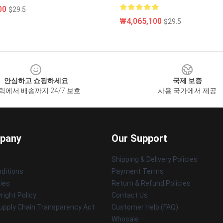
00
$29.5
₩4,065,100
$29.5
안심하고 쇼핑하세요
국제 보증
릭에서 배송까지 24/7 보호
사용 국가에서 제공
pany
Our Support
Shipping & Delivery Policies
ditions
Payment Terms
cies
Return & Refund Policies
ight Policy
Contact Us
upply Chain Transparency Act
Customer Help (FAQ)
Whosale