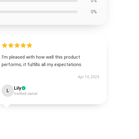
0%
0%
I’m pleased with how well this product
performs; it fulfills all my expectations.
Apr 15, 2025
Lily
L
Verified owner