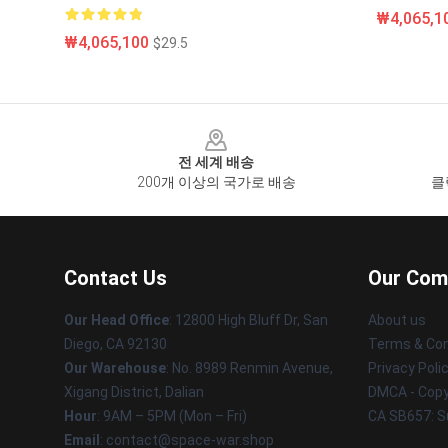
₩4,065,1
₩4,065,100
$29.5
Footer
전 세계 배송
200개 이상의 국가로 배송
클
Contact Us
Our Com
Our Head Office
: 12800 High Bluff Dr, San
About us
Diego, CA 92130
Terms & Con
Our Warehouse
: No. 8989 Renmin Avenue,
Privacy Poli
Xigang District, Dalian
DMCA - Copyr
Hour
: 9AM – 5PM (Mon – Fri)
CA SB657: S
Email
: contact@space-war.shop