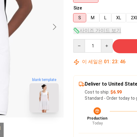
Size
S
M
L
XL
2X
사이즈 가이드 보기
Quantity
이 세일은
01
:
23
:
45
blank template
Deliver to United Stat
Cost to ship:
$6.99
Standard - Order today to 
Production
Today