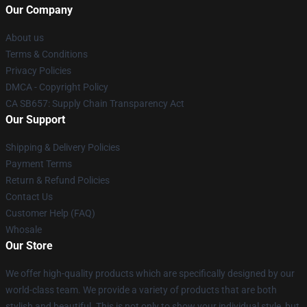
Our Company
About us
Terms & Conditions
Privacy Policies
DMCA - Copyright Policy
CA SB657: Supply Chain Transparency Act
Our Support
Shipping & Delivery Policies
Payment Terms
Return & Refund Policies
Contact Us
Customer Help (FAQ)
Whosale
Our Store
We offer high-quality products which are specifically designed by our
world-class team. We provide a variety of products that are both
stylish and beautiful. This is not only to show your individual style, but