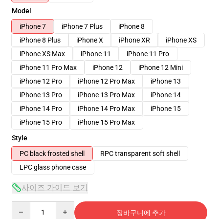
Model
iPhone 7
iPhone 7 Plus
iPhone 8
iPhone 8 Plus
iPhone X
iPhone XR
iPhone XS
iPhone XS Max
iPhone 11
iPhone 11 Pro
iPhone 11 Pro Max
iPhone 12
iPhone 12 Mini
iPhone 12 Pro
iPhone 12 Pro Max
iPhone 13
iPhone 13 Pro
iPhone 13 Pro Max
iPhone 14
iPhone 14 Pro
iPhone 14 Pro Max
iPhone 15
iPhone 15 Pro
iPhone 15 Pro Max
Style
PC black frosted shell
RPC transparent soft shell
LPC glass phone case
사이즈 가이드 보기
Quantity
장바구니에 추가