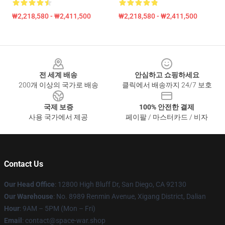
₩2,218,580 - ₩2,411,500
₩2,218,580 - ₩2,411,500
Footer
전 세계 배송
안심하고 쇼핑하세요
200개 이상의 국가로 배송
클릭에서 배송까지 24/7 보호
국제 보증
100% 안전한 결제
사용 국가에서 제공
페이팔 / 마스터카드 / 비자
Contact Us
Our Head Office
: 12800 High Bluff Dr, San Diego, CA 92130
Our Warehouse
: No. 8989 Renmin Avenue, Xigang District, Dalian
Hour
: 9AM – 5PM (Mon – Fri)
Email
: contact@space-war.shop