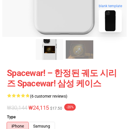
blank template
Spacewar! – 한정된 궤도 시리
즈 Spacewar! 삼성 케이스
(6 customer reviews)
₩30,144
₩24,115
-20%
$17.50
Type
iPhone
Samsung