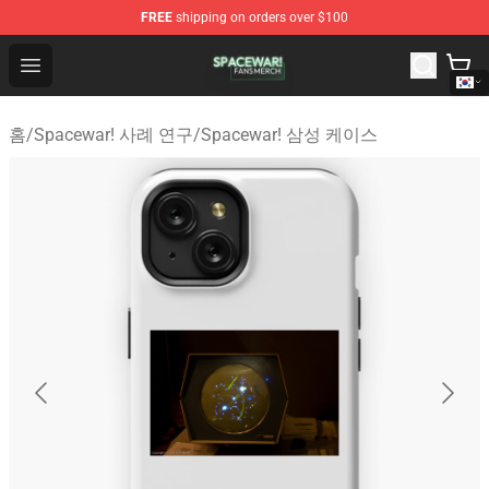
FREE
shipping on orders over $100
Spacewar! Shop - Official Spacewar! Merchandise Store
Open menu
홈
/
Spacewar! 사례 연구
/
Spacewar! 삼성 케이스