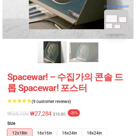
blank template
Spacewar! – 수집가의 콘솔 드
롭 Spacewar! 포스터
(9 customer reviews)
₩34,106
₩27,284
-20%
$19.80
Size
12x18in
16x16in
16x24in
18x24in