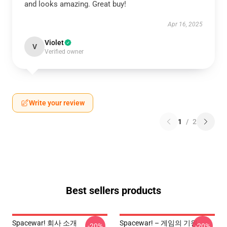
and looks amazing. Great buy!
Apr 16, 2025
Violet
V
Verified owner
Write your review
1
/
2
Best sellers products
Spacewar! 회사 소개
Spacewar! – 게임의 기원
-20%
-20%