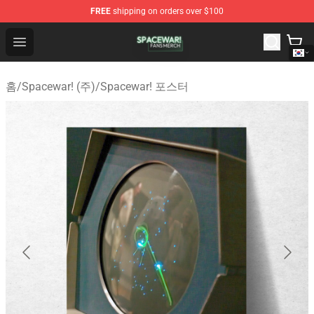
FREE
shipping on orders over $100
Spacewar! Shop - Official Spacewar! Merchandise Store
Open menu
홈
/
Spacewar! (주)
/
Spacewar! 포스터