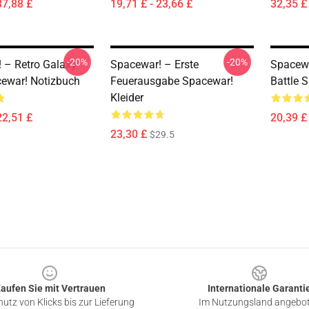
37,88 £
19,71 £ - 23,66 £
32,35 £ 
-20%
-20%
 – Retro Galaxy
Spacewar! – Erste
Spacewa
ewar! Notizbuch
Feuerausgabe Spacewar!
Battle 
Kleider
22,51 £
20,39 £ 
23,30 £
$29.5
aufen Sie mit Vertrauen
Internationale Garanti
utz von Klicks bis zur Lieferung
Im Nutzungsland angebo