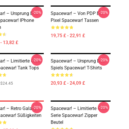
-20%
-20%
r! – Ursprung Des
Spacewar! – Von PDP Bis
Spacewar! IPhone
Pixel Spacewar! Tassen
n
19,75 £ - 22,91 £
- 13,82 £
-20%
-20%
! – Limitierte Orbit-
Spacewar! – Ursprung Des
pacewar! Tank Tops
Spiels Spacewar! T-Shirts
20,93 £ - 24,09 £
$24.45
-20%
-20%
r! – Retro Galaxy
Spacewar! – Limitierte Orbit-
acewar! Süßigkeiten
Serie Spacewar! Zipper
Beutel