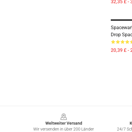
32,35 £ - 
Spacewar!
Drop Spac
20,39 £ - 
Footer
Weltweiter Versand
K
Wir versenden in über 200 Länder
24/7 Sch