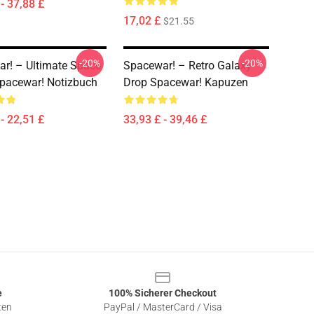
- 37,88 £
17,02 £
$21.55
-20%
-20%
r! – Ultimate Space
Spacewar! – Retro Galaxy
Spacewar! Notizbuch
Drop Spacewar! Kapuzen
- 22,51 £
33,93 £ - 39,46 £
e
100% Sicherer Checkout
ten
PayPal / MasterCard / Visa