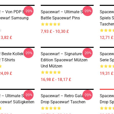
-20%
-20%
 – Von PDP Bis
Spacewar! – Ultimate Space
Spacewa
cewar! Samsung
Battle Spacewar! Pins
Spiels 
Tasche
7,93 £ - 10,30 £
13,82 £
12,71 £ 
-20%
-20%
 Beste Kollektion
Spacewar! – Signature Pixel
Spacewar
 T-Shirts
Edition Spacewar! Mützen
Serie S
Und Mützen
24,09 £
19,31 £
16,98 £ - 18,17 £
-20%
-20%
 – Ultimate Space
Spacewar! – Retro Galaxy
Spacewa
acewar! Süßigkeiten
Drop Spacewar! Taschen
Drop Sp