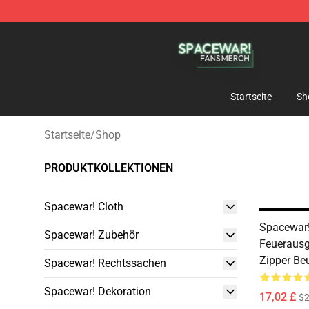
Spacewar! Shop - Official Spacewar! Merchandise Stor
Startseite
Sh
Startseite
/
Shop
PRODUKTKOLLEKTIONEN
Spacewar! Cloth
Spacewar!
Spacewar! Zubehör
Feueraus
Zipper Beu
Spacewar! Rechtssachen
Spacewar! Dekoration
17,02 £
$2