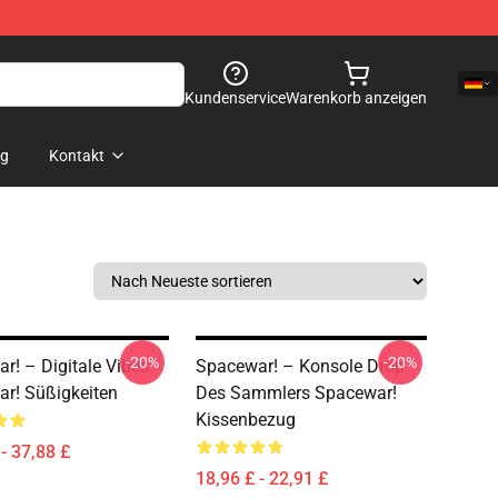
Kundenservice
Warenkorb anzeigen
og
Kontakt
-20%
-20%
r! – Digitale Vibes
Spacewar! – Konsole Drop
r! Süßigkeiten
Des Sammlers Spacewar!
Kissenbezug
- 37,88 £
18,96 £ - 22,91 £