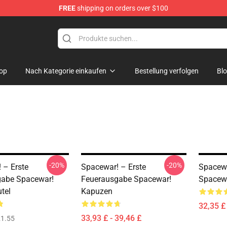
FREE
shipping on orders over $100
e
op
Nach Kategorie einkaufen
Bestellung verfolgen
Bl
-20%
-20%
 – Erste
Spacewar! – Erste
Spacewa
gabe Spacewar!
Feuerausgabe Spacewar!
Spacewa
tel
Kapuzen
32,35 £ 
33,93 £ - 39,46 £
1.55