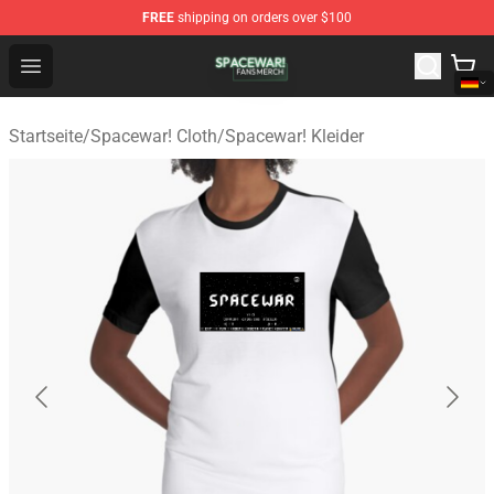
FREE
shipping on orders over $100
Spacewar! Shop - Official Spacewar! Merchandise Store
Open menu
Startseite
/
Spacewar! Cloth
/
Spacewar! Kleider