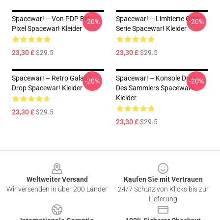
Spacewar! – Von PDP Bis
Spacewar! – Limitierte Orbit-
-20%
-20%
Pixel Spacewar! Kleider
Serie Spacewar! Kleider
23,30 £
$29.5
23,30 £
$29.5
Spacewar! – Retro Galaxy
Spacewar! – Konsole Drop
-20%
-20%
Drop Spacewar! Kleider
Des Sammlers Spacewar!
Kleider
23,30 £
$29.5
23,30 £
$29.5
Footer
Weltweiter Versand
Kaufen Sie mit Vertrauen
Wir versenden in über 200 Länder
24/7 Schutz von Klicks bis zur
Lieferung