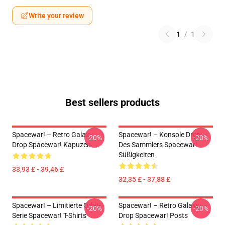
Write your review
1
/
1
Best sellers products
Spacewar! – Retro Galaxy
Spacewar! – Konsole Drop
-20%
-20%
Drop Spacewar! Kapuzen
Des Sammlers Spacewar!
Süßigkeiten
33,93 £ - 39,46 £
32,35 £ - 37,88 £
Spacewar! – Limitierte Orbit-
Spacewar! – Retro Galaxy
-20%
-20%
Serie Spacewar! T-Shirts
Drop Spacewar! Posts