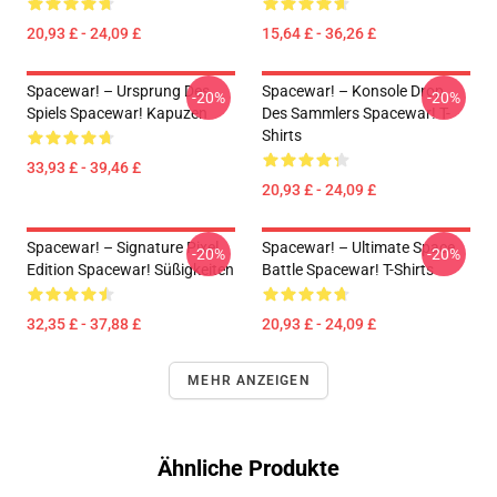
20,93 £ - 24,09 £
15,64 £ - 36,26 £
Spacewar! – Ursprung Des
Spacewar! – Konsole Drop
-20%
-20%
Spiels Spacewar! Kapuzen
Des Sammlers Spacewar! T-
Shirts
33,93 £ - 39,46 £
20,93 £ - 24,09 £
Spacewar! – Signature Pixel
Spacewar! – Ultimate Space
-20%
-20%
Edition Spacewar! Süßigkeiten
Battle Spacewar! T-Shirts
32,35 £ - 37,88 £
20,93 £ - 24,09 £
MEHR ANZEIGEN
Ähnliche Produkte