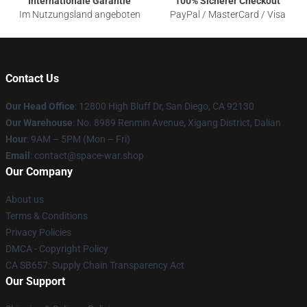
Internationale Garantie
100% Sicherer Checkout
Im Nutzungsland angeboten
PayPal / MasterCard / Visa
Contact Us
Our Head Office
: 12800 High Bluff Dr, San Diego, CA 92130
Our Warehouse
: No. 8989 Renmin Avenue, Xigang District, Dalian
Hour
: 9AM – 5PM (Mon – Fri)
Email
: contact@space-war.shop
Our Company
About us
Terms & Conditions
Privacy Policies
DMCA - Copyright Policy
CA SB657: Supply Chain Transparency Act
Our Support