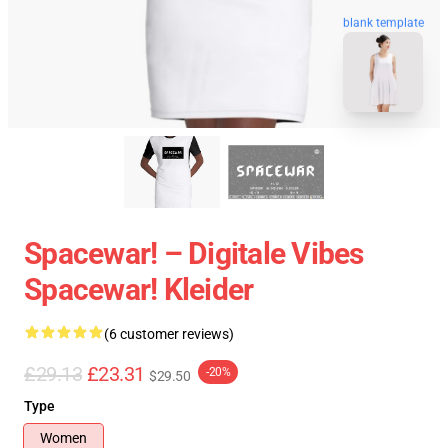
blank template
Spacewar! – Digitale Vibes
Spacewar! Kleider
(6 customer reviews)
£29.13
£23.31
-20%
$29.50
Type
Women