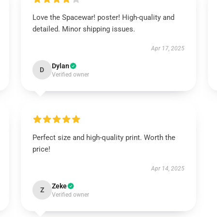
Love the Spacewar! poster! High-quality and
detailed. Minor shipping issues.
Apr 17, 2025
Dylan
D
Verified owner
Perfect size and high-quality print. Worth the
price!
Apr 14, 2025
Zeke
Z
Verified owner