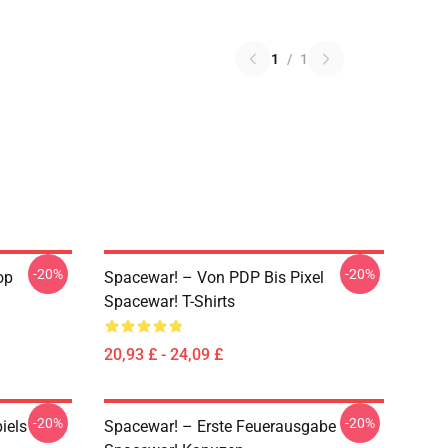
1
/
1
-20%
-20%
op
Spacewar! – Von PDP Bis Pixel
Spacewar! T-Shirts
20,93 £ - 24,09 £
-20%
-20%
iels
Spacewar! – Erste Feuerausgabe