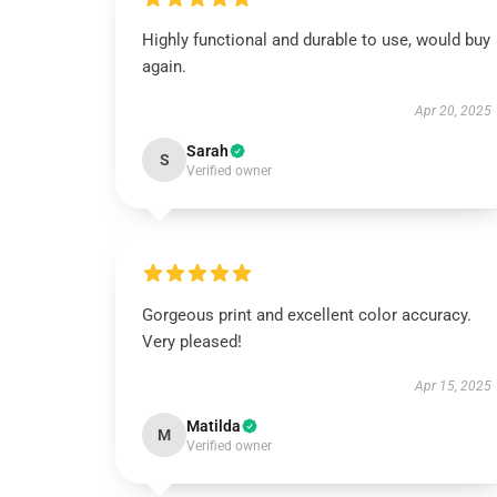
Highly functional and durable to use, would buy
again.
Apr 20, 2025
Sarah
S
Verified owner
Gorgeous print and excellent color accuracy.
Very pleased!
Apr 15, 2025
Matilda
M
Verified owner