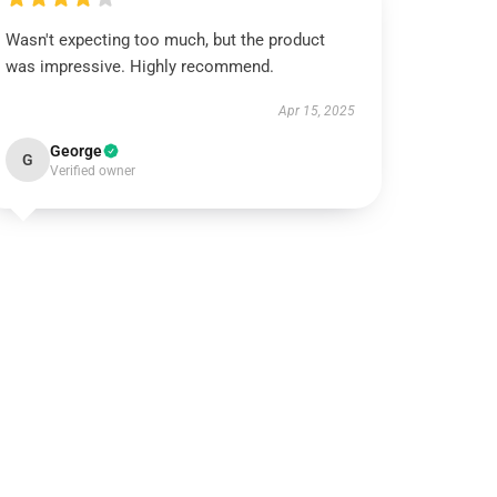
Wasn't expecting too much, but the product
was impressive. Highly recommend.
Apr 15, 2025
George
G
Verified owner