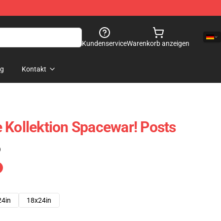
Kundenservice
Warenkorb anzeigen
og
Kontakt
 Kollektion Spacewar! Posts
)
24in
18x24in