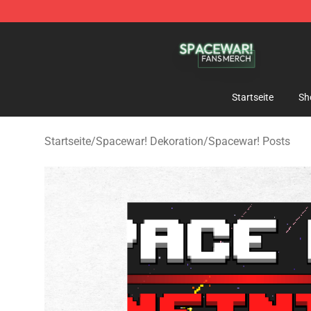
Spacewar! Shop - Official Spacewar! Merchandise Stor
Startseite
Sh
Startseite
/
Spacewar! Dekoration
/
Spacewar! Posts