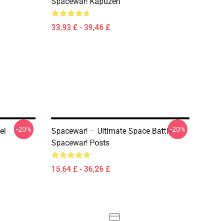
Spacewar! Kapuzen
33,93 £ - 39,46 £
-20%
-20%
el
Spacewar! – Ultimate Space Battle
Spacewar! Posts
15,64 £ - 36,26 £