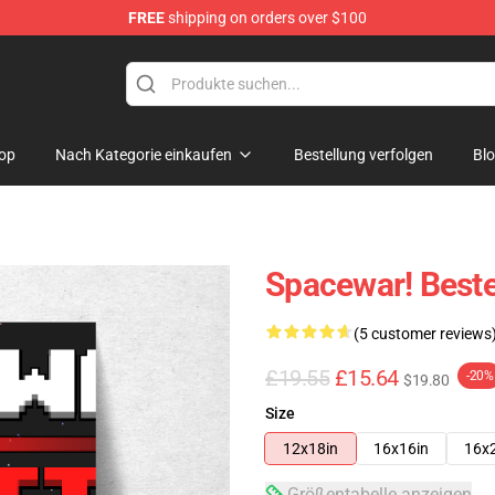
FREE
shipping on orders over $100
e
op
Nach Kategorie einkaufen
Bestellung verfolgen
Bl
Spacewar! Beste
(5 customer reviews
£19.55
£15.64
-20%
$19.80
Size
12x18in
16x16in
16x
Größentabelle anzeigen