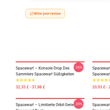
Write your review
-20%
Spacewar! – Konsole Drop Des
Spacewar!
Sammlers Spacewar! Süßigkeiten
Spacewar!
32,35 £ - 37,88 £
20,93 £ - 
-20%
Spacewar! – Limitierte Orbit-Serie
Spacewar!