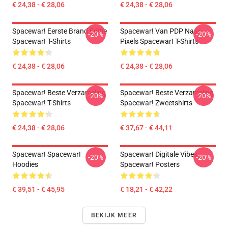
€ 24,38 - € 28,06
€ 24,38 - € 28,06
Spacewar! Eerste Brand Editie
Spacewar! Van PDP Naar
-20%
-20%
Spacewar! T-Shirts
Pixels Spacewar! T-Shirts
€ 24,38 - € 28,06
€ 24,38 - € 28,06
Spacewar! Beste Verzameling
Spacewar! Beste Verzameling
-20%
-20%
Spacewar! T-Shirts
Spacewar! Zweetshirts
€ 24,38 - € 28,06
€ 37,67 - € 44,11
Spacewar! Spacewar!
Spacewar! Digitale Vibes
-20%
-20%
Hoodies
Spacewar! Posters
€ 39,51 - € 45,95
€ 18,21 - € 42,22
BEKIJK MEER