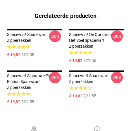
Gerelateerde producten
Spacewar! Spacewar!
Spacewar! De Oorsprong Van
-20%
-20%
Zipperzakken
Het Spel Spacewar!
Zipperzakken
€ 19,82
$21.55
€ 19,82
$21.55
Spacewar! Signature Pixel
Spacewar! Spacewar!
-20%
-20%
Edition Spacewar!
Zipperzakken
Zipperzakken
€ 19,82
$21.55
€ 19,82
$21.55
Footer