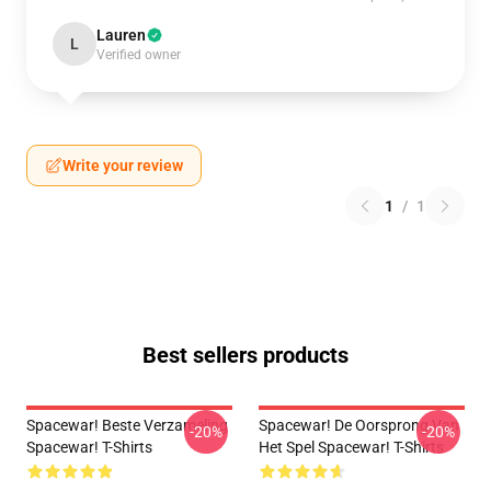
Lauren
L
Verified owner
Write your review
1
/
1
Best sellers products
Spacewar! Beste Verzameling
Spacewar! De Oorsprong Van
-20%
-20%
Spacewar! T-Shirts
Het Spel Spacewar! T-Shirts