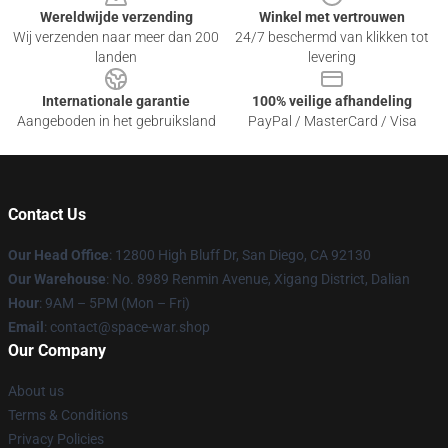
Wereldwijde verzending
Winkel met vertrouwen
Wij verzenden naar meer dan 200
24/7 beschermd van klikken tot
landen
levering
Internationale garantie
100% veilige afhandeling
Aangeboden in het gebruiksland
PayPal / MasterCard / Visa
Contact Us
Our Head Office
: 12800 High Bluff Dr, San Diego, CA 92130
Our Warehouse
: No. 8989 Renmin Avenue, Xigang District, Dalian
Hour
: 9AM – 5PM (Mon – Fri)
Email
: contact@space-war.shop
Our Company
About us
Terms & Conditions
Privacy Policies