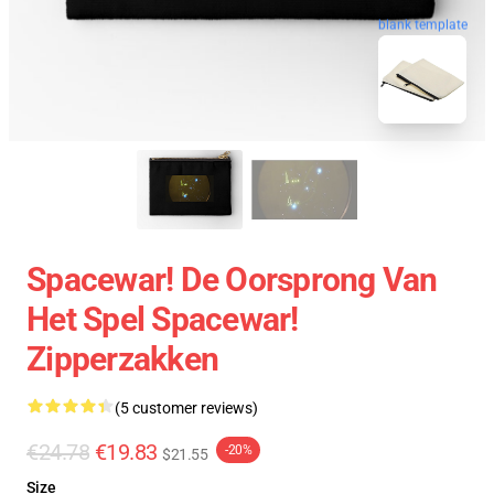
blank template
Spacewar! De Oorsprong Van
Het Spel Spacewar!
Zipperzakken
(5 customer reviews)
€24.78
€19.83
-20%
$21.55
Size