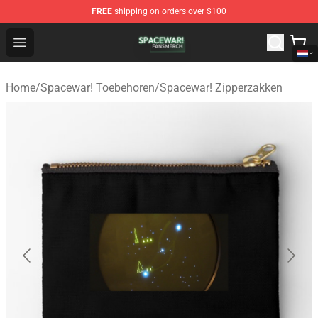
FREE
shipping on orders over $100
Spacewar! Shop - Official Spacewar! Merchandise Store
Open menu
Home
/
Spacewar! Toebehoren
/
Spacewar! Zipperzakken