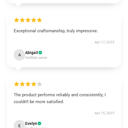
Exceptional craftsmanship, truly impressive.
Apr 17, 2025
Abigail
A
Verified owner
The product performs reliably and consistently; I
couldn’t be more satisfied.
Apr 15, 2025
Evelyn
E