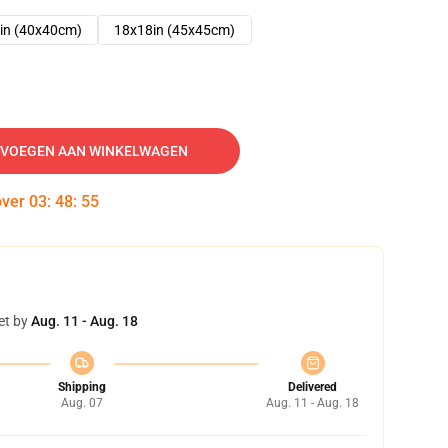
in (40x40cm)
18x18in (45x45cm)
VOEGEN AAN WINKELWAGEN
over
03
:
48
:
54
et by
Aug. 11 - Aug. 18
Shipping
Delivered
Aug. 07
Aug. 11 - Aug. 18