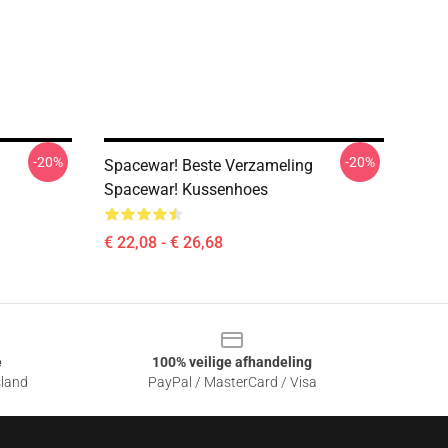
-20%
-20%
Spacewar! Beste Verzameling
Spacewar! Kussenhoes
€ 22,08 - € 26,68
e
100% veilige afhandeling
sland
PayPal / MasterCard / Visa