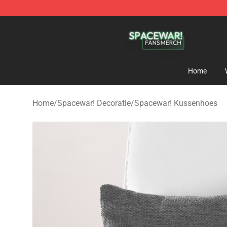
Spacewar! Shop - Official Spacewar! Merchandise Stor
Home
Home
/
Spacewar! Decoratie
/
Spacewar! Kussenhoes