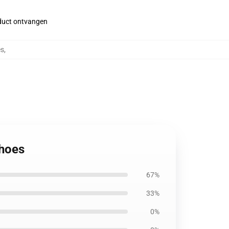
roduct ontvangen
es
,
nhoes
67%
33%
0%