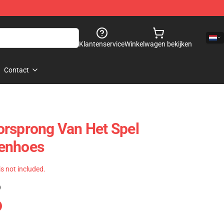
Klantenservice
Winkelwagen bekijken
Contact
orsprong Van Het Spel
enhoes
 is not included.
)