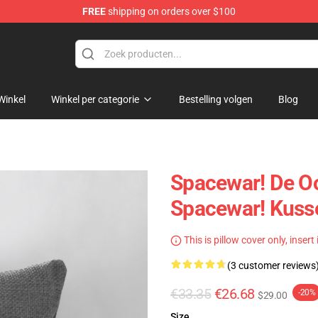
FREE
shipping on orders over $100
e
Winkel
Winkel per categorie
Bestelling volgen
Blog
Spacewar! De O
Spacewar! Kuss
This is pillow cover only, insert
(3 customer reviews
€33.35
€26.68
-20%
$29.00
Size