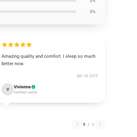
0%
0%
Amazing quality and comfort. I sleep so much
better now.
Apr 18, 2025
Vivienne
V
Verified owner
1
/
1