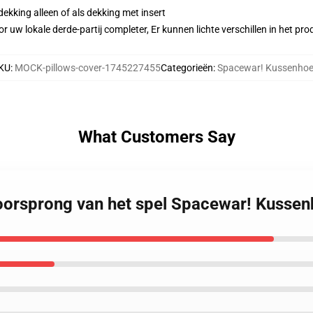
dekking alleen of als dekking met insert
r uw lokale derde-partij completer, Er kunnen lichte verschillen in het p
KU
:
MOCK-pillows-cover-1745227455
Categorieën
:
Spacewar! Kussenho
What Customers Say
oorsprong van het spel Spacewar! Kusse