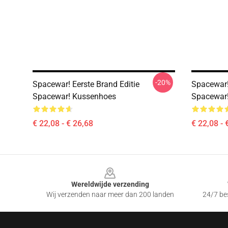
-20%
Spacewar! Eerste Brand Editie
Spacewar!
Spacewar! Kussenhoes
Spacewar
€ 22,08 - € 26,68
€ 22,08 - 
Footer
Wereldwijde verzending
Wij verzenden naar meer dan 200 landen
24/7 bes