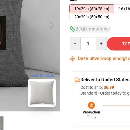
19x29in (50x75cm)
16x16
20x20in (50x50cm)
Bekijk maattabel
Quantity
TOE
Deze uitverkoop eindigt 
blank template
Deliver to United States
Cost to ship:
$6.99
Standard - Order today to g
Production
Today