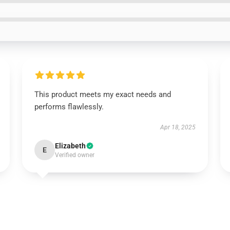
This product meets my exact needs and
performs flawlessly.
Apr 18, 2025
Elizabeth
E
Verified owner