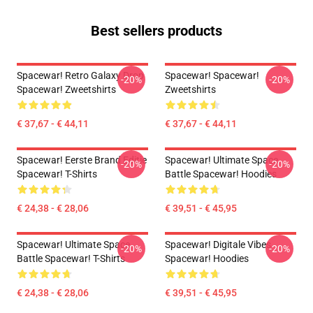
Best sellers products
Spacewar! Retro Galaxy Drop
Spacewar! Spacewar!
-20%
-20%
Spacewar! Zweetshirts
Zweetshirts
€ 37,67 - € 44,11
€ 37,67 - € 44,11
Spacewar! Eerste Brand Editie
Spacewar! Ultimate Space
-20%
-20%
Spacewar! T-Shirts
Battle Spacewar! Hoodies
€ 24,38 - € 28,06
€ 39,51 - € 45,95
Spacewar! Ultimate Space
Spacewar! Digitale Vibes
-20%
-20%
Battle Spacewar! T-Shirts
Spacewar! Hoodies
€ 24,38 - € 28,06
€ 39,51 - € 45,95