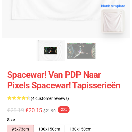
blank template
Spacewar! Van PDP Naar
Pixels Spacewar! Tapisserieën
(4 customer reviews)
€25.19
€20.15
-20%
$21.90
Size
95x73cm
100x150cm
130x150cm