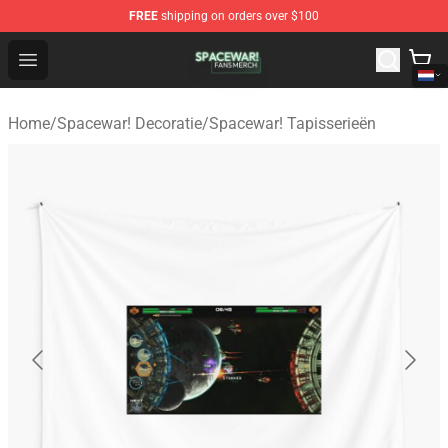
FREE
shipping on orders over $100
Spacewar! Shop - Official Spacewar! Merchandise Store
Open menu
Home
/
Spacewar! Decoratie
/
Spacewar! Tapisserieën