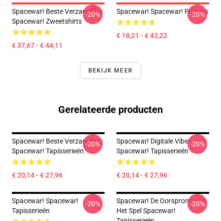
Spacewar! Beste Verzameling
Spacewar! Spacewar! Posters
-20%
-20%
Spacewar! Zweetshirts
€ 18,21 - € 42,22
€ 37,67 - € 44,11
BEKIJK MEER
Gerelateerde producten
Spacewar! Beste Verzameling
Spacewar! Digitale Vibes
-20%
-20%
Spacewar! Tapisserieën
Spacewar! Tapisserieën
€ 20,14 - € 27,96
€ 20,14 - € 27,96
Spacewar! Spacewar!
Spacewar! De Oorsprong Van
-20%
-20%
Tapisserieën
Het Spel Spacewar!
Tapisserieën