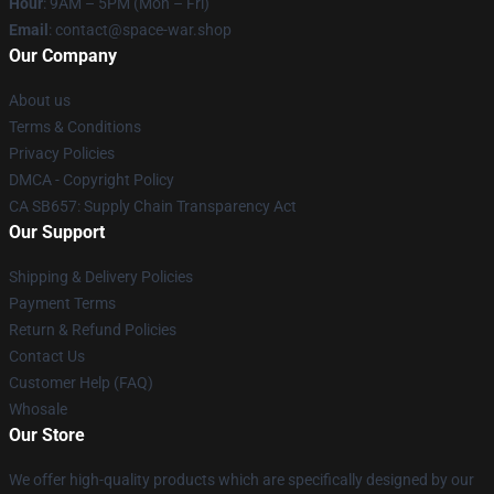
Hour
: 9AM – 5PM (Mon – Fri)
Email
: contact@space-war.shop
Our Company
About us
Terms & Conditions
Privacy Policies
DMCA - Copyright Policy
CA SB657: Supply Chain Transparency Act
Our Support
Shipping & Delivery Policies
Payment Terms
Return & Refund Policies
Contact Us
Customer Help (FAQ)
Whosale
Our Store
We offer high-quality products which are specifically designed by our