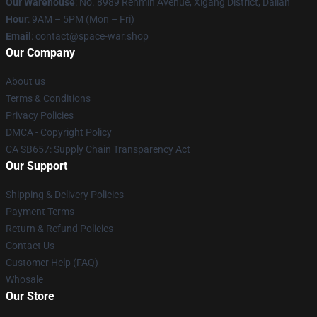
Our Warehouse
: No. 8989 Renmin Avenue, Xigang District, Dalian
Hour
: 9AM – 5PM (Mon – Fri)
Email
: contact@space-war.shop
Our Company
About us
Terms & Conditions
Privacy Policies
DMCA - Copyright Policy
CA SB657: Supply Chain Transparency Act
Our Support
Shipping & Delivery Policies
Payment Terms
Return & Refund Policies
Contact Us
Customer Help (FAQ)
Whosale
Our Store