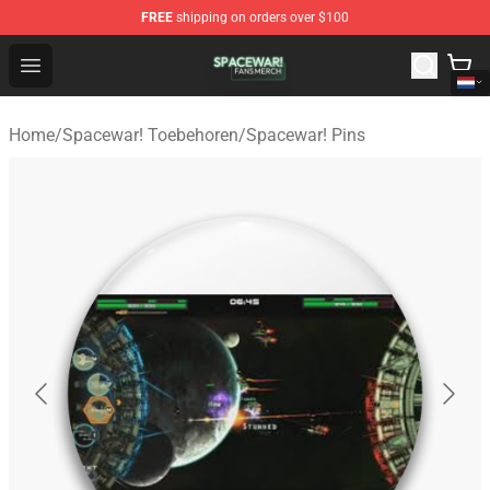
FREE
shipping on orders over $100
Spacewar! Shop - Official Spacewar! Merchandise Store
Open menu
Home
/
Spacewar! Toebehoren
/
Spacewar! Pins