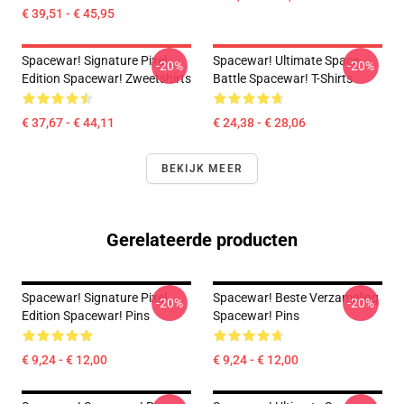
€ 39,51 - € 45,95
Spacewar! Signature Pixel
Spacewar! Ultimate Space
-20%
-20%
Edition Spacewar! Zweetshirts
Battle Spacewar! T-Shirts
€ 37,67 - € 44,11
€ 24,38 - € 28,06
BEKIJK MEER
Gerelateerde producten
Spacewar! Signature Pixel
Spacewar! Beste Verzameling
-20%
-20%
Edition Spacewar! Pins
Spacewar! Pins
€ 9,24 - € 12,00
€ 9,24 - € 12,00