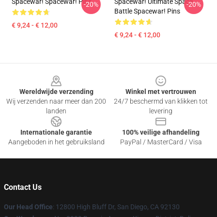
Spacewar! Spacewar! Pins
Spacewar! Ultimate Space
-20%
-20%
Battle Spacewar! Pins
€ 9,24 - € 12,00
€ 9,24 - € 12,00
Footer
Wereldwijde verzending
Winkel met vertrouwen
Wij verzenden naar meer dan 200
24/7 beschermd van klikken tot
landen
levering
Internationale garantie
100% veilige afhandeling
Aangeboden in het gebruiksland
PayPal / MasterCard / Visa
Contact Us
Our Head Office
: 12800 High Bluff Dr, San Diego, CA 92130