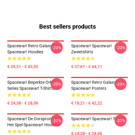
Best sellers products
Spacewar! Retro Galaxy Drop
Spacewar! Spacewar!
-20%
-20%
Spacewar! Hoodies
Zweetshirts
€ 39,51 - € 45,95
€ 37,67 - € 44,11
Spacewar! Beperkte Orbit
Spacewar! Retro Galaxy Drop
-20%
-20%
Series Spacewar! T-Shirts
Spacewar! Posters
€ 24,38 - € 28,06
€ 18,21 - € 42,22
Spacewar! De Oorsprong Van
Spacewar! Spacewar! T-Shirts
-20%
-20%
Het Spel Spacewar! Hoodies
€ 24,38 - € 28,06