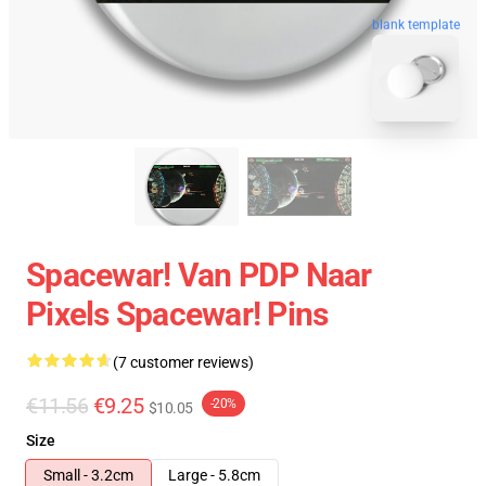
blank template
Spacewar! Van PDP Naar
Pixels Spacewar! Pins
(7 customer reviews)
€11.56
€9.25
-20%
$10.05
Size
Small - 3.2cm
Large - 5.8cm