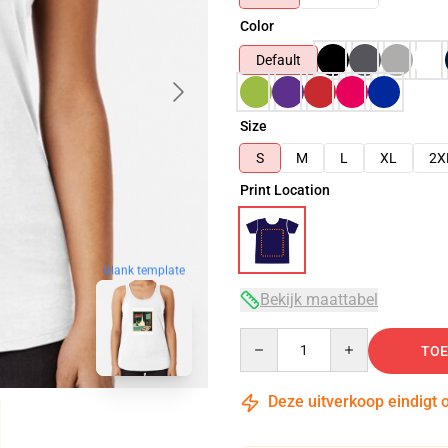
Color
Default
Size
S
M
L
XL
2X
Print Location
blank template
Bekijk maattabel
Quantity
TOE
Deze uitverkoop eindigt 