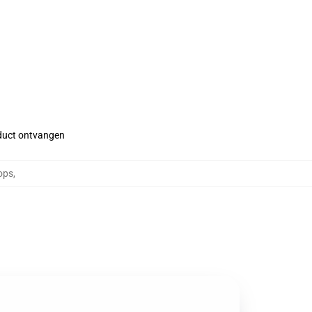
roduct ontvangen
ops
,