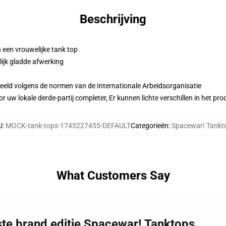
Beschrijving
 een vrouwelijke tank top
ijk gladde afwerking
eeld volgens de normen van de Internationale Arbeidsorganisatie
r uw lokale derde-partij completer, Er kunnen lichte verschillen in het p
U
:
MOCK-tank-tops-1745227455-DEFAULT
Categorieën
:
Spacewar! Tankt
What Customers Say
ste brand editie Spacewar! Tanktops