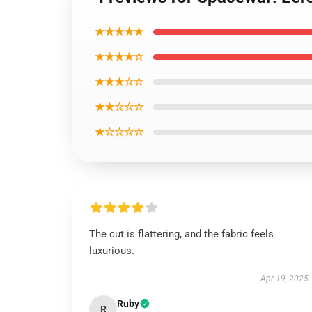
★★★★★
★★★★☆
★★★☆☆
★★☆☆☆
★☆☆☆☆
The cut is flattering, and the fabric feels
luxurious.
Apr 19, 2025
Ruby
R