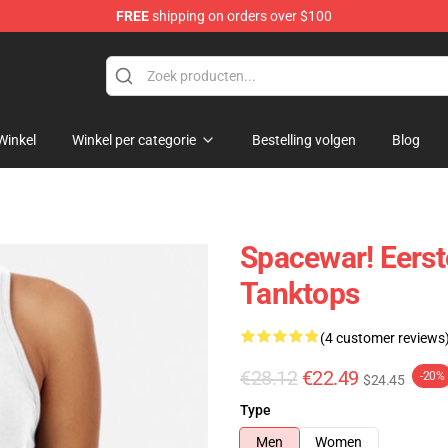
FREE
shipping on orders over $100
e
Winkel
Winkel per categorie
Bestelling volgen
Blog
Spacewar! Eerst
Tanktops
(4 customer reviews
€28.12
€22.49
-20%
$24.45
Type
Men
Women