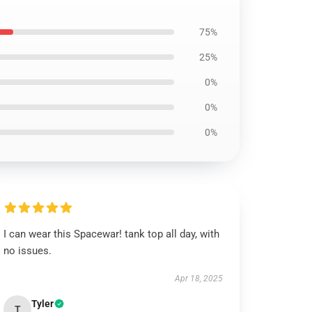
75%
25%
0%
0%
0%
I can wear this Spacewar! tank top all day, with
no issues.
Apr 18, 2025
Tyler
T