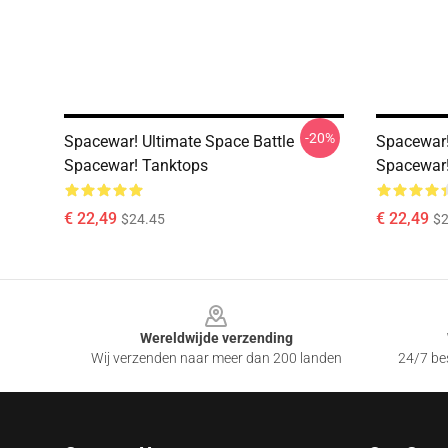
-20%
Spacewar! Ultimate Space Battle
Spacewar!
Spacewar! Tanktops
Spacewar!
€ 22,49
€ 22,49
$24.45
$2
Footer
Wereldwijde verzending
Wij verzenden naar meer dan 200 landen
24/7 bes