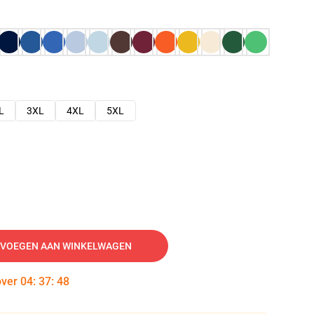
L
3XL
4XL
5XL
VOEGEN AAN WINKELWAGEN
over
04
:
37
:
47