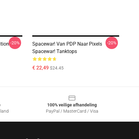
-20%
-20%
ition
Spacewar! Van PDP Naar Pixels
Spacewar! Tanktops
€ 22,49
$24.45
e
100% veilige afhandeling
sland
PayPal / MasterCard / Visa