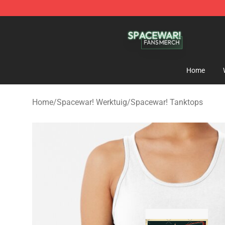
Spacewar! Shop - Official Spacewar! Merchandise Stor
Home
Home
/
Spacewar! Werktuig
/
Spacewar! Tanktops