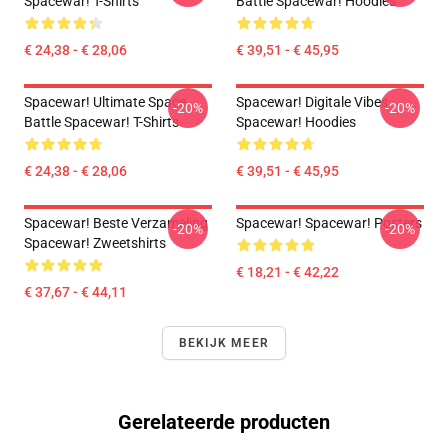
Spacewar! T-Shirts
Battle Spacewar! Hoodies
€ 24,38 - € 28,06
€ 39,51 - € 45,95
Spacewar! Ultimate Space
Spacewar! Digitale Vibes
-20%
-20%
Battle Spacewar! T-Shirts
Spacewar! Hoodies
€ 24,38 - € 28,06
€ 39,51 - € 45,95
Spacewar! Beste Verzameling
Spacewar! Spacewar! Posters
-20%
-20%
Spacewar! Zweetshirts
€ 18,21 - € 42,22
€ 37,67 - € 44,11
BEKIJK MEER
Gerelateerde producten