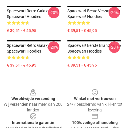
Spacewar! Retro Galaxy Drop
Spacewar! Beste Verzameling
-20%
-20%
Spacewar! Hoodies
Spacewar! Hoodies
€ 39,51 - € 45,95
€ 39,51 - € 45,95
Spacewar! Retro Galaxy Drop
Spacewar! Eerste Brand Editie
-20%
-20%
Spacewar! Hoodies
Spacewar! Hoodies
€ 39,51 - € 45,95
€ 39,51 - € 45,95
Footer
Wereldwijde verzending
Winkel met vertrouwen
Wij verzenden naar meer dan 200
24/7 beschermd van klikken tot
landen
levering
Internationale garantie
100% veilige afhandeling