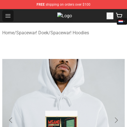
FREE
shipping on orders over $100
Open menu
Spacewar! Shop - Official Spacewa
Home
/
Spacewar! Doek
/
Spacewar! Hoodies