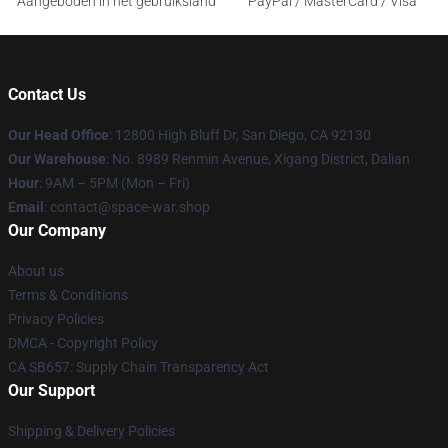
Aangeboden in het gebruiksland
PayPal / MasterCard / Visa
Contact Us
Our Head Office
: 12800 High Bluff Dr, San Diego, CA 92130
Our Warehouse
: No. 8989 Renmin Avenue, Xigang District, Dalian
Hour
: 9AM – 5PM (Mon – Fri)
Email
: contact@space-war.shop
Our Company
About us
Terms & Conditions
Privacy Policies
DMCA - Copyright Policy
CA SB657: Supply Chain Transparency Act
Our Support
Shipping & Delivery Policies