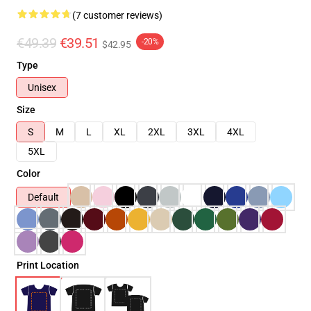
(7 customer reviews)
€49.39
€39.51
-20%
$42.95
Type
Unisex
Size
S
M
L
XL
2XL
3XL
4XL
5XL
Color
Default
Print Location