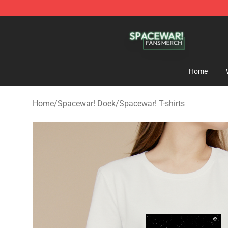
Spacewar! Shop - Official Spacewar! Merchandise Stor
Home
Home
/
Spacewar! Doek
/
Spacewar! T-shirts