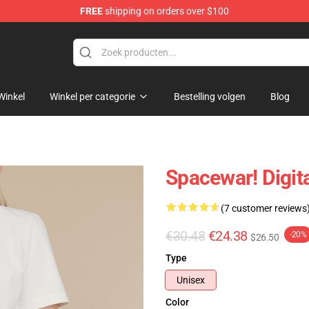
FREE
shipping on orders over $100
e
Winkel
Winkel per categorie
Bestelling volgen
Blog
Spacewar! Digit
(7 customer reviews
€30.48
€24.38
-20%
$26.50
Type
Unisex
Color