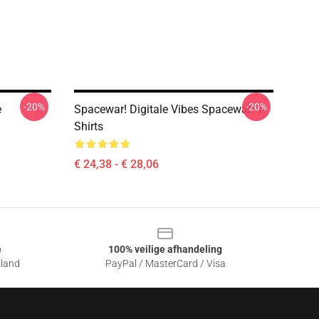
-20%
-20%
e
Spacewar! Digitale Vibes Spacewar! T-
Shirts
€ 24,38 - € 28,06
e
100% veilige afhandeling
sland
PayPal / MasterCard / Visa