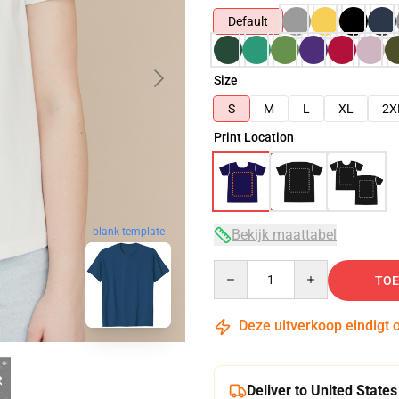
Default
Size
S
M
L
XL
2X
Print Location
blank template
Bekijk maattabel
Quantity
TOE
Deze uitverkoop eindigt 
Deliver to United States