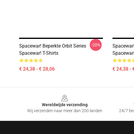
-20%
Spacewar! Beperkte Orbit Series
Spacewar!
Spacewar! T-Shirts
Spacewar!
€ 24,38 - € 28,06
€ 24,38 - 
Footer
Wereldwijde verzending
Wij verzenden naar meer dan 200 landen
24/7 bes