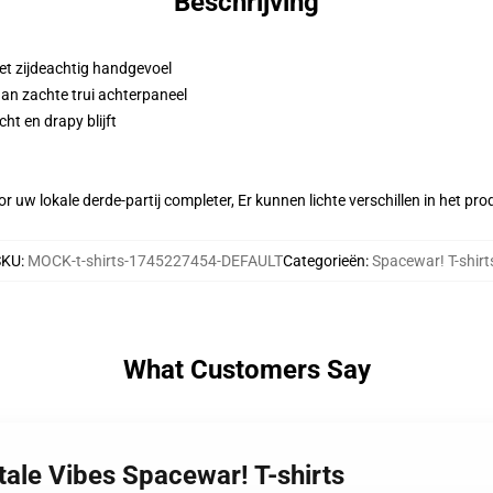
Beschrijving
et zijdeachtig handgevoel
aan zachte trui achterpaneel
ht en drapy blijft
r uw lokale derde-partij completer, Er kunnen lichte verschillen in het p
SKU
:
MOCK-t-shirts-1745227454-DEFAULT
Categorieën
:
Spacewar! T-shirt
What Customers Say
tale Vibes Spacewar! T-shirts