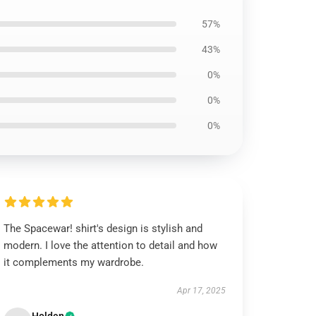
57%
43%
0%
0%
0%
The Spacewar! shirt's design is stylish and
modern. I love the attention to detail and how
it complements my wardrobe.
Apr 17, 2025