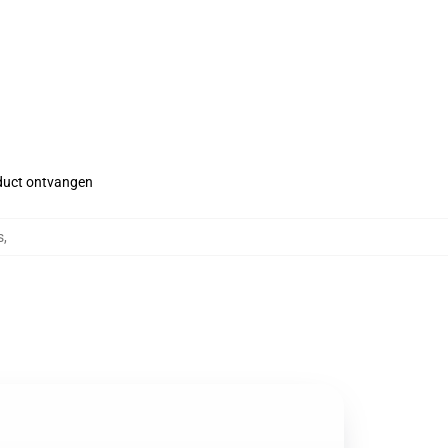
roduct ontvangen
s
,