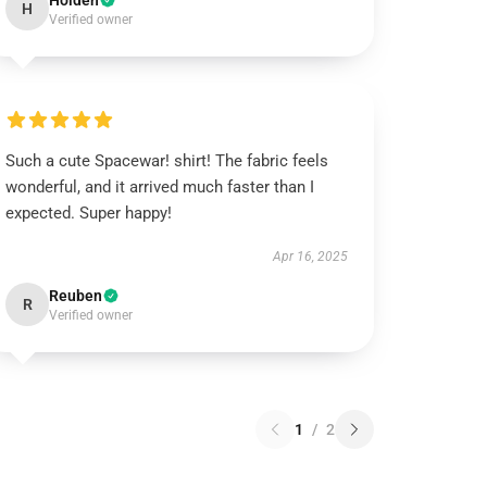
Holden
H
Verified owner
Such a cute Spacewar! shirt! The fabric feels
wonderful, and it arrived much faster than I
expected. Super happy!
Apr 16, 2025
Reuben
R
Verified owner
1
/
2