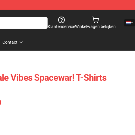
Klantenservice
Winkelwagen bekijken
Contact
ale Vibes Spacewar! T-Shirts
)