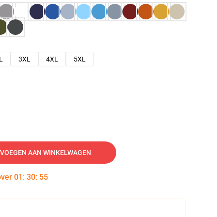
L
3XL
4XL
5XL
VOEGEN AAN WINKELWAGEN
over
01
:
30
:
54