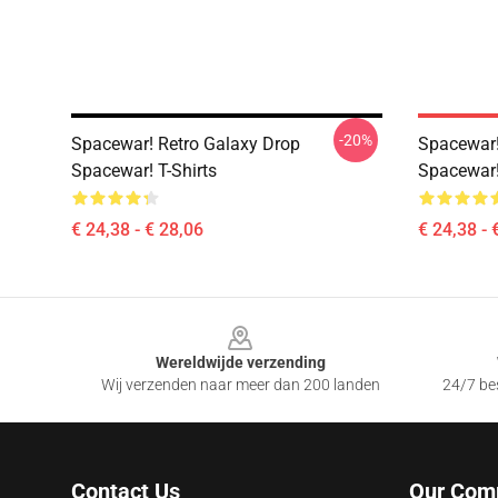
-20%
Spacewar! Retro Galaxy Drop
Spacewar!
Spacewar! T-Shirts
Spacewar!
€ 24,38 - € 28,06
€ 24,38 - 
Footer
Wereldwijde verzending
Wij verzenden naar meer dan 200 landen
24/7 bes
Contact Us
Our Com