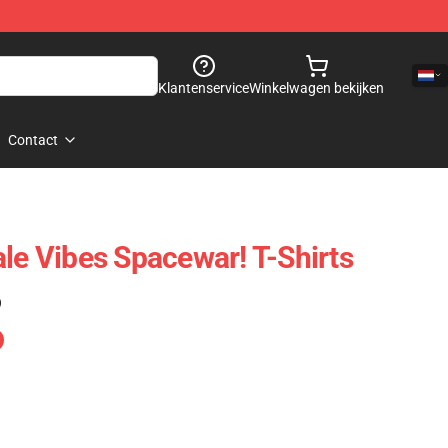
Klantenservice
Winkelwagen bekijken
Contact
ale Vibes Spacewar! T-Shirts
)