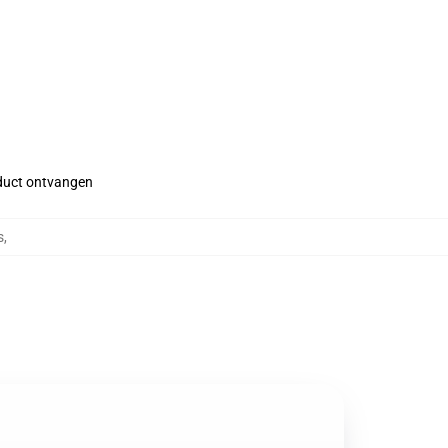
roduct ontvangen
s
,