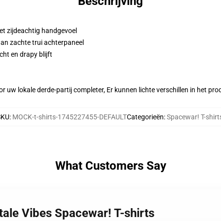
Beschrijving
et zijdeachtig handgevoel
aan zachte trui achterpaneel
ht en drapy blijft
r uw lokale derde-partij completer, Er kunnen lichte verschillen in het p
SKU
:
MOCK-t-shirts-1745227455-DEFAULT
Categorieën
:
Spacewar! T-shirt
What Customers Say
tale Vibes Spacewar! T-shirts