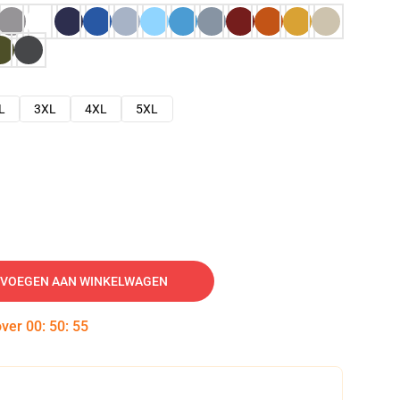
L
3XL
4XL
5XL
VOEGEN AAN WINKELWAGEN
over
00
:
50
:
54