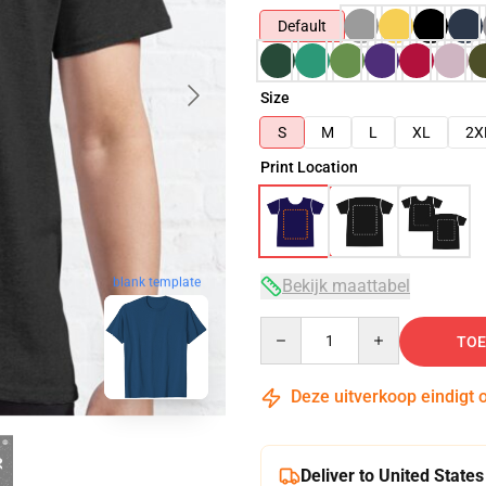
Default
Size
S
M
L
XL
2X
Print Location
blank template
Bekijk maattabel
Quantity
TOE
Deze uitverkoop eindigt 
Deliver to United States