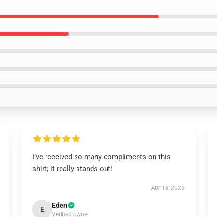
I’ve received so many compliments on this
shirt; it really stands out!
Apr 18, 2025
Eden
E
Verified owner