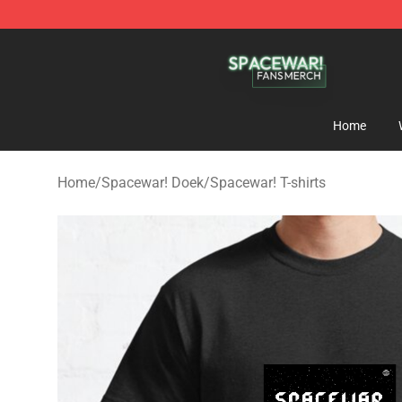
Spacewar! Shop - Official Spacewar! Merchandise Stor
Home
Home
/
Spacewar! Doek
/
Spacewar! T-shirts