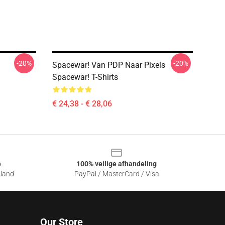
-20%
-20%
g
Spacewar! Van PDP Naar Pixels
Spacewar! T-Shirts
€ 24,38 - € 28,06
e
100% veilige afhandeling
sland
PayPal / MasterCard / Visa
Our Store