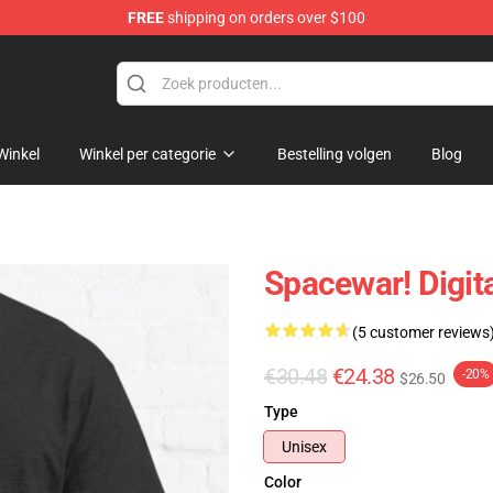
FREE
shipping on orders over $100
e
Winkel
Winkel per categorie
Bestelling volgen
Blog
Spacewar! Digit
(5 customer reviews
€30.48
€24.38
-20%
$26.50
Type
Unisex
Color