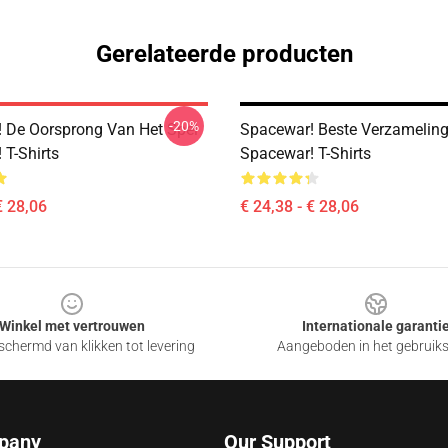
Gerelateerde producten
-20%
 De Oorsprong Van Het Spel
Spacewar! Beste Verzamelin
 T-Shirts
Spacewar! T-Shirts
€ 28,06
€ 24,38 - € 28,06
Winkel met vertrouwen
Internationale garanti
chermd van klikken tot levering
Aangeboden in het gebruik
pany
Our Support