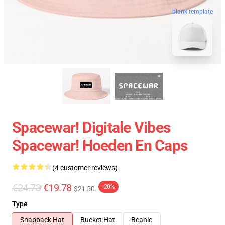
blank template
Spacewar! Digitale Vibes
Spacewar! Hoeden En Caps
(4 customer reviews)
€24.73
€19.78
-20%
$21.50
Type
Snapback Hat
Bucket Hat
Beanie