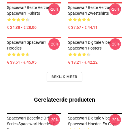
Spacewar! Beste Verzameling
Spacewar! Beste Verzameling
-20%
-20%
Spacewar! T-Shirts
Spacewar! Zweetshirts
€ 24,38 - € 28,06
€ 37,67 - € 44,11
Spacewar! Spacewar!
Spacewar! Digitale Vibes
-20%
-20%
Hoodies
Spacewar! Posters
€ 39,51 - € 45,95
€ 18,21 - € 42,22
BEKIJK MEER
Gerelateerde producten
Spacewar! Beperkte Orbit
Spacewar! Digitale Vibes
-20%
-20%
Series Spacewar! Hoeden En
Spacewar! Hoeden En Caps