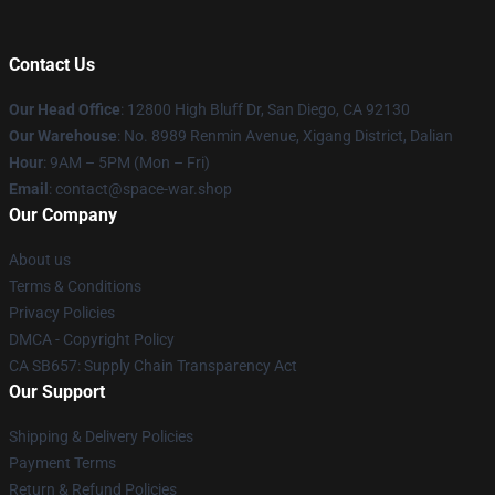
Contact Us
Our Head Office
: 12800 High Bluff Dr, San Diego, CA 92130
Our Warehouse
: No. 8989 Renmin Avenue, Xigang District, Dalian
Hour
: 9AM – 5PM (Mon – Fri)
Email
: contact@space-war.shop
Our Company
About us
Terms & Conditions
Privacy Policies
DMCA - Copyright Policy
CA SB657: Supply Chain Transparency Act
Our Support
Shipping & Delivery Policies
Payment Terms
Return & Refund Policies