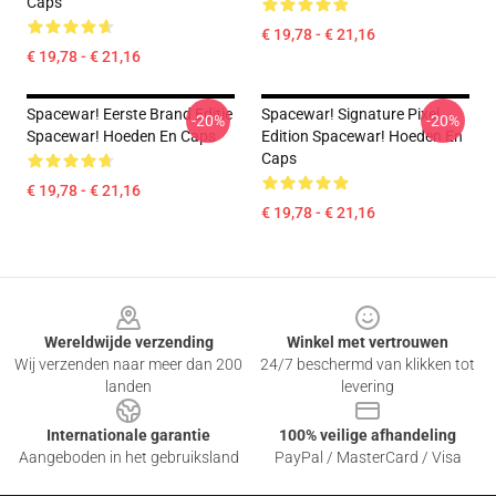
Caps
€ 19,78 - € 21,16
€ 19,78 - € 21,16
Spacewar! Eerste Brand Editie
Spacewar! Signature Pixel
-20%
-20%
Spacewar! Hoeden En Caps
Edition Spacewar! Hoeden En
Caps
€ 19,78 - € 21,16
€ 19,78 - € 21,16
Footer
Wereldwijde verzending
Winkel met vertrouwen
Wij verzenden naar meer dan 200
24/7 beschermd van klikken tot
landen
levering
Internationale garantie
100% veilige afhandeling
Aangeboden in het gebruiksland
PayPal / MasterCard / Visa