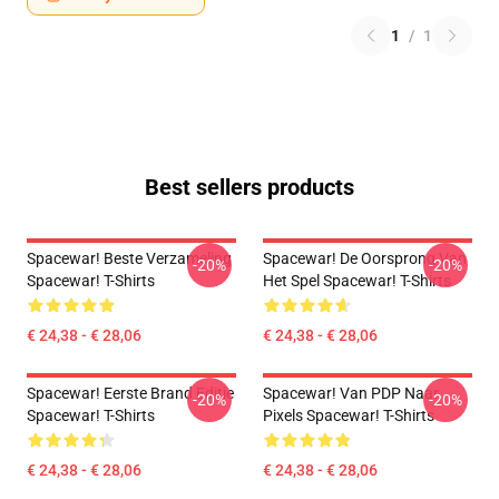
1
/
1
Best sellers products
Spacewar! Beste Verzameling
Spacewar! De Oorsprong Van
-20%
-20%
Spacewar! T-Shirts
Het Spel Spacewar! T-Shirts
€ 24,38 - € 28,06
€ 24,38 - € 28,06
Spacewar! Eerste Brand Editie
Spacewar! Van PDP Naar
-20%
-20%
Spacewar! T-Shirts
Pixels Spacewar! T-Shirts
€ 24,38 - € 28,06
€ 24,38 - € 28,06