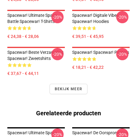
Spacewar! Ultimate Space
Spacewar! Digitale Vibes
-20%
-20%
Battle Spacewar! T-Shirts
Spacewar! Hoodies
€ 24,38 - € 28,06
€ 39,51 - € 45,95
Spacewar! Beste Verzameling
Spacewar! Spacewar! Posters
-20%
-20%
Spacewar! Zweetshirts
€ 18,21 - € 42,22
€ 37,67 - € 44,11
BEKIJK MEER
Gerelateerde producten
Spacewar! Ultimate Space
Spacewar! De Oorsprong Van
-20%
-20%