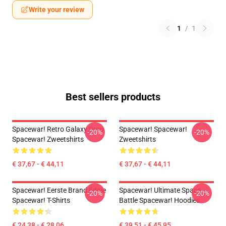
Write your review
1
/
1
Best sellers products
Spacewar! Retro Galaxy Drop
Spacewar! Spacewar!
-20%
-20%
Spacewar! Zweetshirts
Zweetshirts
€ 37,67 - € 44,11
€ 37,67 - € 44,11
Spacewar! Eerste Brand Editie
Spacewar! Ultimate Space
-20%
-20%
Spacewar! T-Shirts
Battle Spacewar! Hoodies
€ 24,38 - € 28,06
€ 39,51 - € 45,95