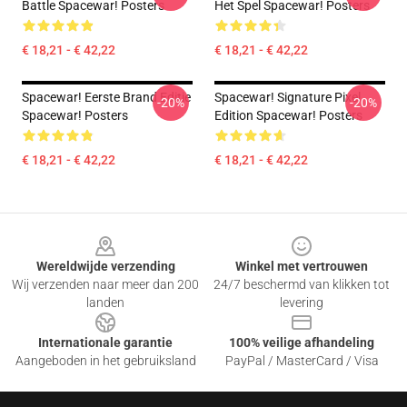
Battle Spacewar! Posters
Het Spel Spacewar! Posters
€ 18,21 - € 42,22
€ 18,21 - € 42,22
Spacewar! Eerste Brand Editie
Spacewar! Signature Pixel
-20%
-20%
Spacewar! Posters
Edition Spacewar! Posters
€ 18,21 - € 42,22
€ 18,21 - € 42,22
Footer
Wereldwijde verzending
Winkel met vertrouwen
Wij verzenden naar meer dan 200
24/7 beschermd van klikken tot
landen
levering
Internationale garantie
100% veilige afhandeling
Aangeboden in het gebruiksland
PayPal / MasterCard / Visa