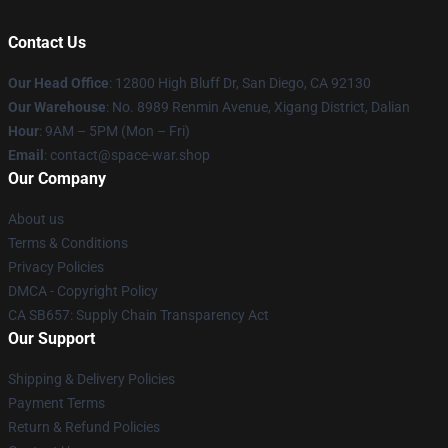
Contact Us
Our Head Office
: 12800 High Bluff Dr, San Diego, CA 92130
Our Warehouse
: No. 8989 Renmin Avenue, Xigang District, Dalian
Hour
: 9AM – 5PM (Mon – Fri)
Email
: contact@space-war.shop
Our Company
About us
Terms & Conditions
Privacy Policies
DMCA - Copyright Policy
CA SB657: Supply Chain Transparency Act
Our Support
Shipping & Delivery Policies
Payment Terms
Return & Refund Policies