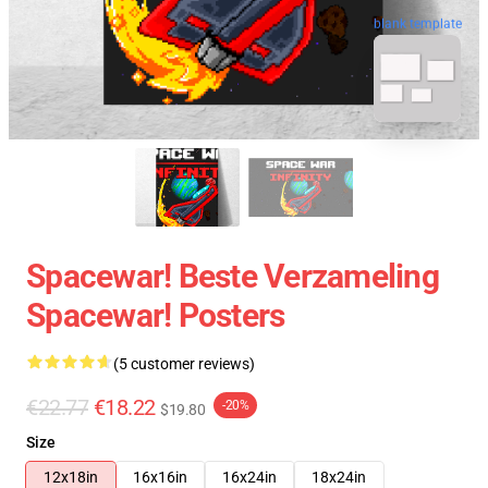
blank template
Spacewar! Beste Verzameling
Spacewar! Posters
(5 customer reviews)
€22.77
€18.22
-20%
$19.80
Size
12x18in
16x16in
16x24in
18x24in