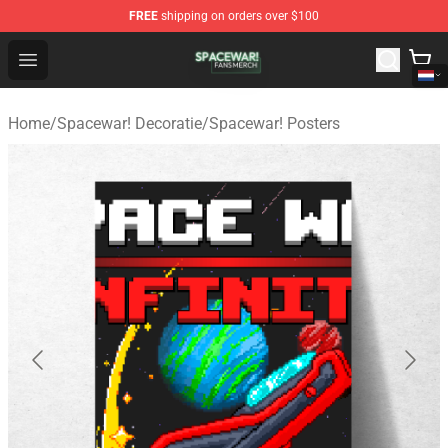
FREE
shipping on orders over $100
Spacewar! Shop - Official Spacewar! Merchandise Store
Open menu
Home
/
Spacewar! Decoratie
/
Spacewar! Posters