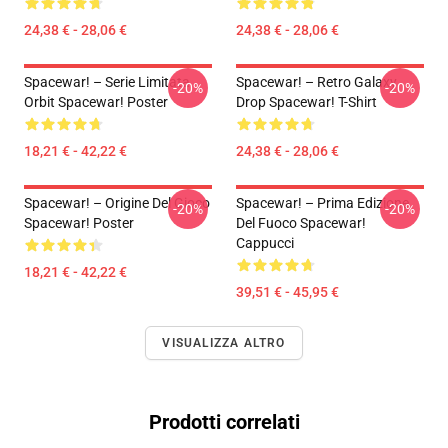
24,38 € - 28,06 €
24,38 € - 28,06 €
Spacewar! – Serie Limitata
Spacewar! – Retro Galaxy
-20%
-20%
Orbit Spacewar! Poster
Drop Spacewar! T-Shirt
18,21 € - 42,22 €
24,38 € - 28,06 €
Spacewar! – Origine Del Gioco
Spacewar! – Prima Edizione
-20%
-20%
Spacewar! Poster
Del Fuoco Spacewar!
Cappucci
18,21 € - 42,22 €
39,51 € - 45,95 €
VISUALIZZA ALTRO
Prodotti correlati