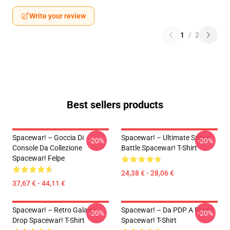
Write your review
1
/
2
Best sellers products
Spacewar! – Goccia Di
Spacewar! – Ultimate Space
-20%
-20%
Console Da Collezione
Battle Spacewar! T-Shirt
Spacewar! Felpe
24,38 € - 28,06 €
37,67 € - 44,11 €
Spacewar! – Retro Galaxy
Spacewar! – Da PDP A Pixels
-20%
-20%
Drop Spacewar! T-Shirt
Spacewar! T-Shirt