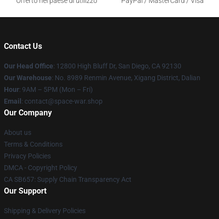
Offerto nel paese di utilizzo
PayPal / MasterCard / Visa
Contact Us
Our Head Office
: 12800 High Bluff Dr, San Diego, CA 92130
Our Warehouse
: No. 8989 Renmin Avenue, Xigang District, Dalian
Hour
: 9AM – 5PM (Mon – Fri)
Email
: contact@space-war.shop
Our Company
About us
Terms & Conditions
Privacy Policies
DMCA - Copyright Policy
CA SB657: Supply Chain Transparency Act
Our Support
Shipping & Delivery Policies