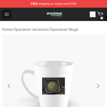
FREE
shipping on orders over $100
Spacewar! Shop - Official Spacewar! Merchandise Store
Open menu
Home
/
Spacewar! Accessori
/
Spacewar! Mugs