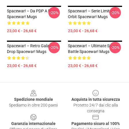
Spacewar! – Da PDP A Pixels
Spacewar! – Serie Limitata
-20%
-20%
Spacewar! Mugs
Orbit Spacewar! Mugs
23,00 € - 26,68 €
23,00 € - 26,68 €
Spacewar! – Retro Galaxy
Spacewar! – Ultimate Space
-20%
-20%
Drop Spacewar! Mugs
Battle Spacewar! Mugs
23,00 € - 26,68 €
23,00 € - 26,68 €
Footer
Spedizione mondiale
Acquista in tutta sicurezza
Spediamo in oltre 200 paesi
Protetto 24/7 dai clic alla
consegna
Garanzia internazionale
Pagamento sicuro al 100%