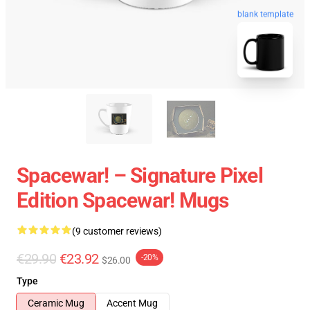
blank template
Spacewar! – Signature Pixel
Edition Spacewar! Mugs
(9 customer reviews)
€29.90
€23.92
-20%
$26.00
Type
Ceramic Mug
Accent Mug