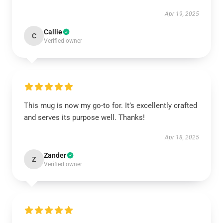
Apr 19, 2025
Callie
C
Verified owner
This mug is now my go-to for. It’s excellently crafted
and serves its purpose well. Thanks!
Apr 18, 2025
Zander
Z
Verified owner