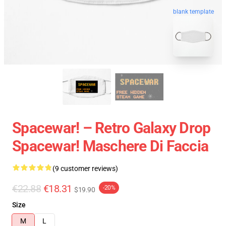
blank template
Spacewar! – Retro Galaxy Drop
Spacewar! Maschere Di Faccia
(9 customer reviews)
€22.88
€18.31
-20%
$19.90
Size
M
L