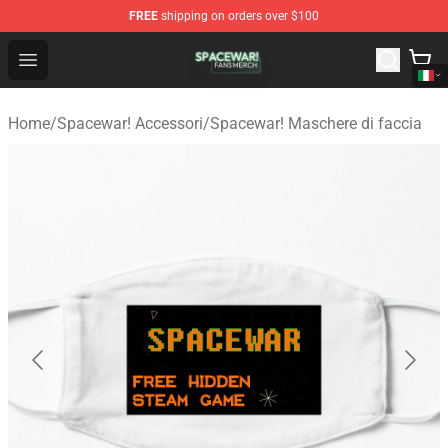
FREE
shipping on orders over $100
Spacewar! Shop - Official Spacewar! Merchandise Store
Open menu
Home
/
Spacewar! Accessori
/
Spacewar! Maschere di faccia