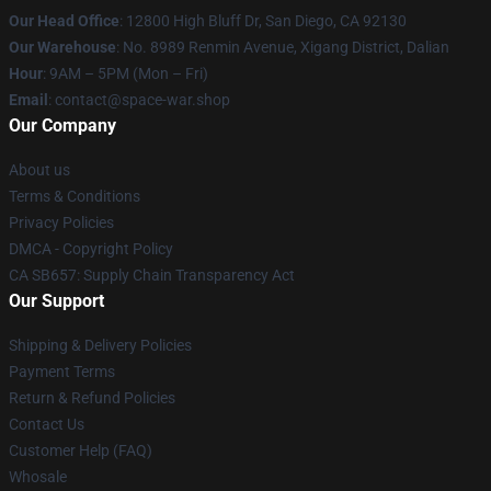
Our Head Office
: 12800 High Bluff Dr, San Diego, CA 92130
Our Warehouse
: No. 8989 Renmin Avenue, Xigang District, Dalian
Hour
: 9AM – 5PM (Mon – Fri)
Email
: contact@space-war.shop
Our Company
About us
Terms & Conditions
Privacy Policies
DMCA - Copyright Policy
CA SB657: Supply Chain Transparency Act
Our Support
Shipping & Delivery Policies
Payment Terms
Return & Refund Policies
Contact Us
Customer Help (FAQ)
Whosale