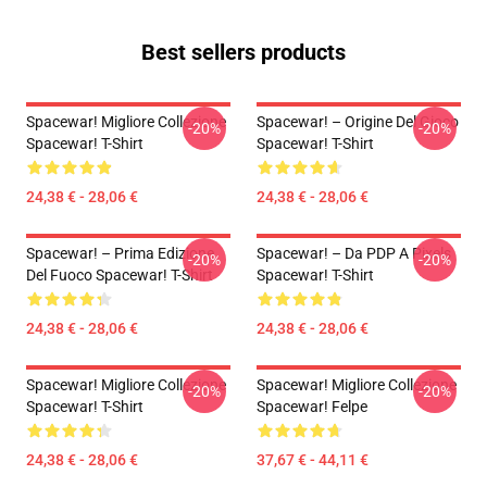
Best sellers products
Spacewar! Migliore Collezione
Spacewar! – Origine Del Gioco
-20%
-20%
Spacewar! T-Shirt
Spacewar! T-Shirt
24,38 € - 28,06 €
24,38 € - 28,06 €
Spacewar! – Prima Edizione
Spacewar! – Da PDP A Pixels
-20%
-20%
Del Fuoco Spacewar! T-Shirt
Spacewar! T-Shirt
24,38 € - 28,06 €
24,38 € - 28,06 €
Spacewar! Migliore Collezione
Spacewar! Migliore Collezione
-20%
-20%
Spacewar! T-Shirt
Spacewar! Felpe
24,38 € - 28,06 €
37,67 € - 44,11 €