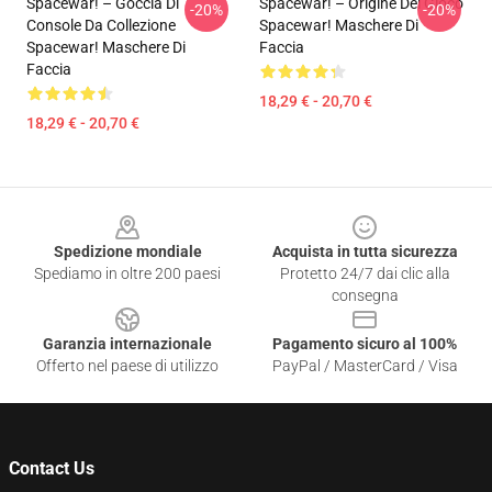
Spacewar! – Goccia Di
Spacewar! – Origine Del Gioco
-20%
-20%
Console Da Collezione
Spacewar! Maschere Di
Spacewar! Maschere Di
Faccia
Faccia
18,29 € - 20,70 €
18,29 € - 20,70 €
Footer
Spedizione mondiale
Acquista in tutta sicurezza
Spediamo in oltre 200 paesi
Protetto 24/7 dai clic alla
consegna
Garanzia internazionale
Pagamento sicuro al 100%
Offerto nel paese di utilizzo
PayPal / MasterCard / Visa
Contact Us