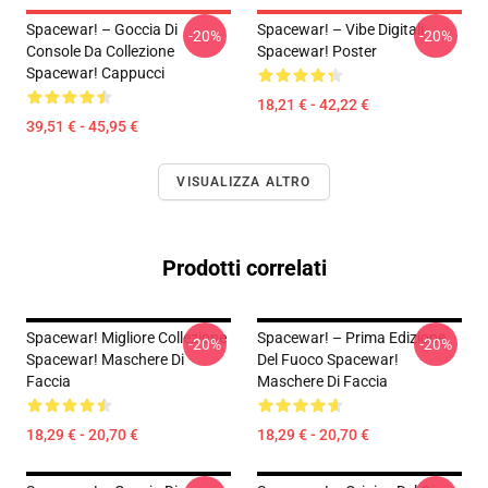
Spacewar! – Goccia Di
Spacewar! – Vibe Digitali
-20%
-20%
Console Da Collezione
Spacewar! Poster
Spacewar! Cappucci
18,21 € - 42,22 €
39,51 € - 45,95 €
VISUALIZZA ALTRO
Prodotti correlati
Spacewar! Migliore Collezione
Spacewar! – Prima Edizione
-20%
-20%
Spacewar! Maschere Di
Del Fuoco Spacewar!
Faccia
Maschere Di Faccia
18,29 € - 20,70 €
18,29 € - 20,70 €