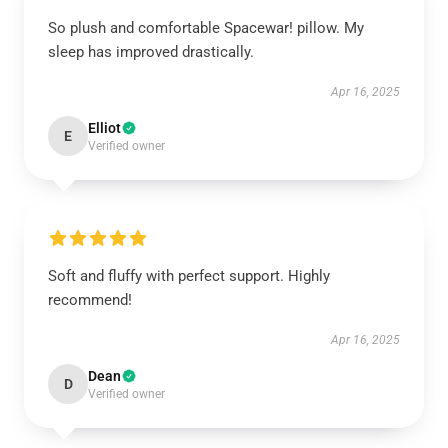
So plush and comfortable Spacewar! pillow. My
sleep has improved drastically.
Apr 16, 2025
Elliot
E
Verified owner
Soft and fluffy with perfect support. Highly
recommend!
Apr 16, 2025
Dean
D
Verified owner