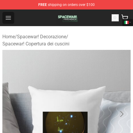
FREE
shipping on orders over $100
Spacewar! Shop - Official Spacewar! Merchandise Store
Open menu
Home
/
Spacewar! Decorazione
/
Spacewar! Copertura dei cuscini