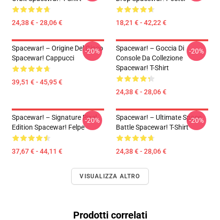
24,38 € - 28,06 €
18,21 € - 42,22 €
Spacewar! – Origine Del Gioco
Spacewar! – Goccia Di
-20%
-20%
Spacewar! Cappucci
Console Da Collezione
Spacewar! T-Shirt
39,51 € - 45,95 €
24,38 € - 28,06 €
Spacewar! – Signature Pixel
Spacewar! – Ultimate Space
-20%
-20%
Edition Spacewar! Felpe
Battle Spacewar! T-Shirt
37,67 € - 44,11 €
24,38 € - 28,06 €
VISUALIZZA ALTRO
Prodotti correlati