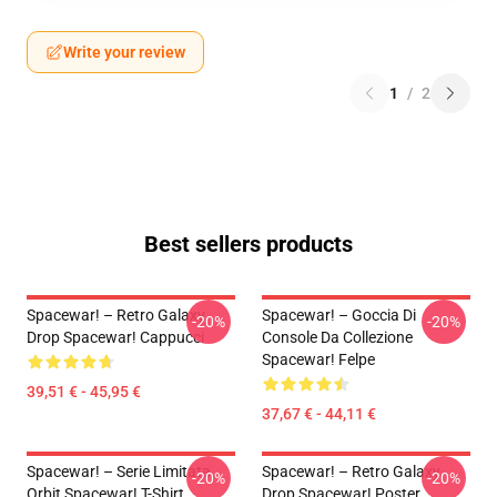
Write your review
1
/
2
Best sellers products
Spacewar! – Retro Galaxy
Spacewar! – Goccia Di
-20%
-20%
Drop Spacewar! Cappucci
Console Da Collezione
Spacewar! Felpe
39,51 € - 45,95 €
37,67 € - 44,11 €
Spacewar! – Serie Limitata
Spacewar! – Retro Galaxy
-20%
-20%
Orbit Spacewar! T-Shirt
Drop Spacewar! Poster