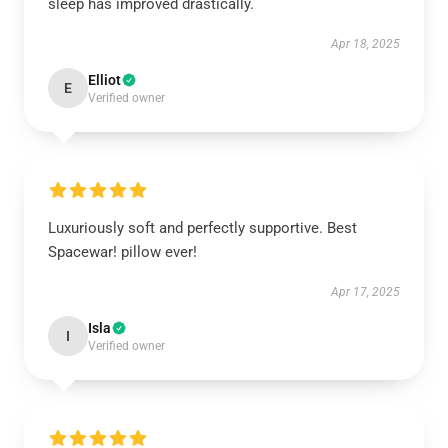
sleep has improved drastically.
Apr 18, 2025
Elliot
E
Verified owner
Luxuriously soft and perfectly supportive. Best
Spacewar! pillow ever!
Apr 17, 2025
Isla
I
Verified owner