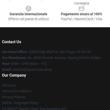
consegna
Garanzia internazionale
Pagamento sicuro al 100%
Offerto nel paese di utilizzo
PayPal / MasterCard / Visa
Contact Us
Our Head Office
: 12800 High Bluff Dr, San Diego, CA 92130
Our Warehouse
: No. 8989 Renmin Avenue, Xigang District, Dalian
Hour
: 9AM – 5PM (Mon – Fri)
Email
: contact@space-war.shop
Our Company
About us
Terms & Conditions
Privacy Policies
DMCA - Copyright Policy
CA SB657: Supply Chain Transparency Act