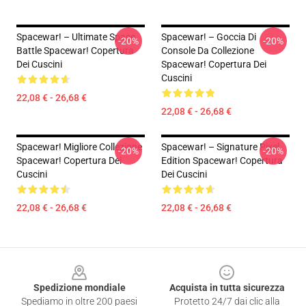
Spacewar! – Ultimate Space
Spacewar! – Goccia Di
-20%
-20%
Battle Spacewar! Copertura
Console Da Collezione
Dei Cuscini
Spacewar! Copertura Dei
Cuscini
22,08 € - 26,68 €
22,08 € - 26,68 €
Spacewar! Migliore Collezione
Spacewar! – Signature Pixel
-20%
-20%
Spacewar! Copertura Dei
Edition Spacewar! Copertura
Cuscini
Dei Cuscini
22,08 € - 26,68 €
22,08 € - 26,68 €
Footer
Spedizione mondiale
Acquista in tutta sicurezza
Spediamo in oltre 200 paesi
Protetto 24/7 dai clic alla