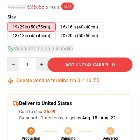
€33.35
€26.68
-20%
$29.00
Size
19x29in (50x75cm)
16x16in (40x40cm)
18x18in (45x45cm)
20x20in (50x50cm)
Visualizza guida alle taglie
Quantity
AGGIUNGI AL CARRELLO
Questa vendita termina tra
01
:
16
:
54
Deliver to United States
Cost to ship:
$6.99
Standard - Order today to get by
Aug. 15 - Aug. 22
Production
Shipping
Delivered