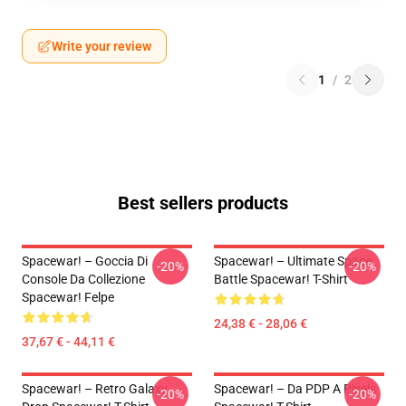
Write your review
1
/
2
Best sellers products
Spacewar! – Goccia Di
Spacewar! – Ultimate Space
-20%
-20%
Console Da Collezione
Battle Spacewar! T-Shirt
Spacewar! Felpe
24,38 € - 28,06 €
37,67 € - 44,11 €
Spacewar! – Retro Galaxy
Spacewar! – Da PDP A Pixels
-20%
-20%