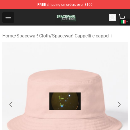
FREE
shipping on orders over $100
Spacewar! Shop - Official Spacewar! Merchandise Store
Open menu
Home
/
Spacewar! Cloth
/
Spacewar! Cappelli e cappelli