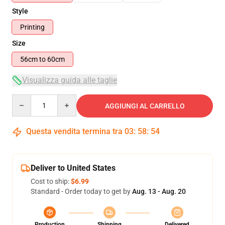
Style
Printing
Size
56cm to 60cm
Visualizza guida alle taglie
Quantity
AGGIUNGI AL CARRELLO
Questa vendita termina tra
03
:
58
:
53
Deliver to United States
Cost to ship:
$6.99
Standard - Order today to get by
Aug. 13 - Aug. 20
Production
Shipping
Delivered