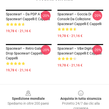
Spacewar! – Da PDP A Pixels
Spacewar! – Goccia Di
-20%
-20%
Spacewar! Cappelli E Cappelli
Console Da Collezione
Spacewar! Cappelli E Cappelli
19,78 € - 21,16 €
19,78 € - 21,16 €
Spacewar! – Retro Galaxy
Spacewar! – Vibe Digitali
-20%
-20%
Drop Spacewar! Cappelli E
Spacewar! Cappelli E Cappelli
Cappelli
19,78 € - 21,16 €
19,78 € - 21,16 €
Footer
Spedizione mondiale
Acquista in tutta sicurezza
Spediamo in oltre 200 paesi
Protetto 24/7 dai clic alla
consegna