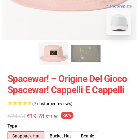
blank template
Spacewar! – Origine Del Gioco
Spacewar! Cappelli E Cappelli
(7 customer reviews)
€24.73
€19.78
-20%
$21.50
Type
Snapback Hat
Bucket Hat
Beanie