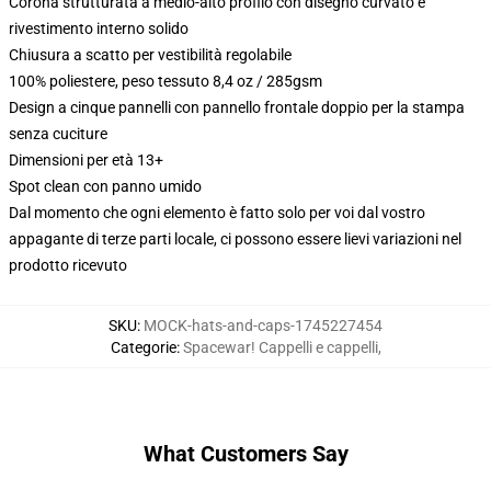
Corona strutturata a medio-alto profilo con disegno curvato e
rivestimento interno solido
Chiusura a scatto per vestibilità regolabile
100% poliestere, peso tessuto 8,4 oz / 285gsm
Design a cinque pannelli con pannello frontale doppio per la stampa
senza cuciture
Dimensioni per età 13+
Spot clean con panno umido
Dal momento che ogni elemento è fatto solo per voi dal vostro
appagante di terze parti locale, ci possono essere lievi variazioni nel
prodotto ricevuto
SKU
:
MOCK-hats-and-caps-1745227454
Categorie
:
Spacewar! Cappelli e cappelli
,
What Customers Say