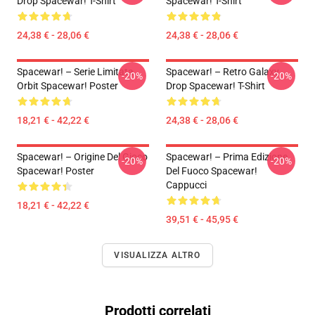
Drop Spacewar! T-Shirt
Spacewar! T-Shirt
24,38 € - 28,06 €
24,38 € - 28,06 €
Spacewar! – Serie Limitata
Spacewar! – Retro Galaxy
-20%
-20%
Orbit Spacewar! Poster
Drop Spacewar! T-Shirt
18,21 € - 42,22 €
24,38 € - 28,06 €
Spacewar! – Origine Del Gioco
Spacewar! – Prima Edizione
-20%
-20%
Spacewar! Poster
Del Fuoco Spacewar!
Cappucci
18,21 € - 42,22 €
39,51 € - 45,95 €
VISUALIZZA ALTRO
Prodotti correlati