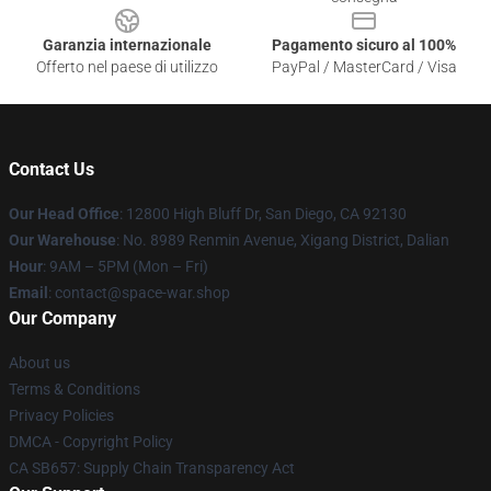
Garanzia internazionale
Pagamento sicuro al 100%
Offerto nel paese di utilizzo
PayPal / MasterCard / Visa
Contact Us
Our Head Office
: 12800 High Bluff Dr, San Diego, CA 92130
Our Warehouse
: No. 8989 Renmin Avenue, Xigang District, Dalian
Hour
: 9AM – 5PM (Mon – Fri)
Email
: contact@space-war.shop
Our Company
About us
Terms & Conditions
Privacy Policies
DMCA - Copyright Policy
CA SB657: Supply Chain Transparency Act