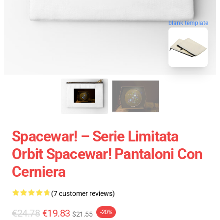
blank template
Spacewar! – Serie Limitata
Orbit Spacewar! Pantaloni Con
Cerniera
(7 customer reviews)
€24.78
€19.83
-20%
$21.55