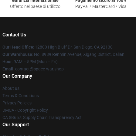
Garanzia internazionale
Pagamento sicuro al 100%
Offerto nel paese di utilizzo
PayPal / MasterCard / Visa
Contact Us
Our Head Office
: 12800 High Bluff Dr, San Diego, CA 92130
Our Warehouse
: No. 8989 Renmin Avenue, Xigang District, Dalian
Hour
: 9AM – 5PM (Mon – Fri)
Email
: contact@space-war.shop
Our Company
About us
Terms & Conditions
Privacy Policies
DMCA - Copyright Policy
CA SB657: Supply Chain Transparency Act
Our Support