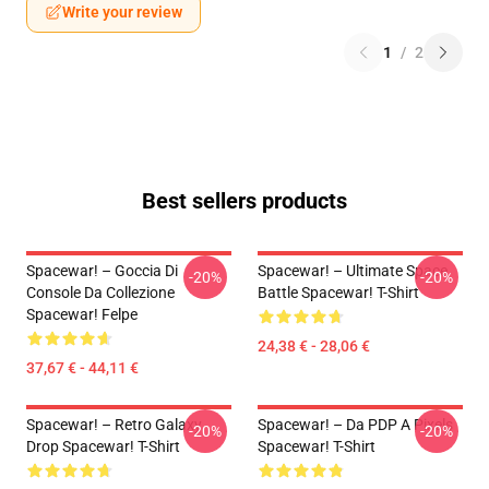
Write your review
1
/
2
Best sellers products
Spacewar! – Goccia Di
Spacewar! – Ultimate Space
-20%
-20%
Console Da Collezione
Battle Spacewar! T-Shirt
Spacewar! Felpe
24,38 € - 28,06 €
37,67 € - 44,11 €
Spacewar! – Retro Galaxy
Spacewar! – Da PDP A Pixels
-20%
-20%
Drop Spacewar! T-Shirt
Spacewar! T-Shirt