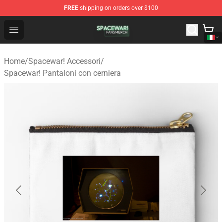
FREE
shipping on orders over $100
Spacewar! Shop - Official Spacewar! Merchandise Store
Open menu
Home
/
Spacewar! Accessori
/
Spacewar! Pantaloni con cerniera