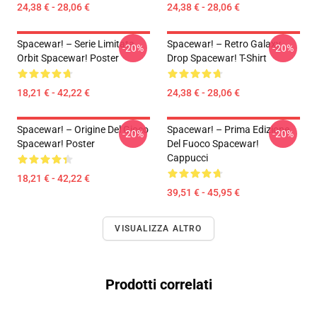
24,38 € - 28,06 €
24,38 € - 28,06 €
Spacewar! – Serie Limitata
Spacewar! – Retro Galaxy
-20%
-20%
Orbit Spacewar! Poster
Drop Spacewar! T-Shirt
18,21 € - 42,22 €
24,38 € - 28,06 €
Spacewar! – Origine Del Gioco
Spacewar! – Prima Edizione
-20%
-20%
Spacewar! Poster
Del Fuoco Spacewar!
Cappucci
18,21 € - 42,22 €
39,51 € - 45,95 €
VISUALIZZA ALTRO
Prodotti correlati