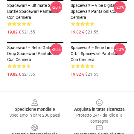
Spacewar! – Ultimate Space
Spacewar! – Vibe Digitali
-20%
-20%
Battle Spacewar! Pantaloni
Spacewar! Pantaloni Con
Con Cerniera
Cerniera
19,82 €
$21.55
19,82 €
$21.55
Spacewar! – Retro Galaxy
Spacewar! – Serie Limitata
-20%
-20%
Drop Spacewar! Pantaloni
Orbit Spacewar! Pantaloni
Con Cerniera
Con Cerniera
19,82 €
$21.55
19,82 €
$21.55
Footer
Spedizione mondiale
Acquista in tutta sicurezza
Spediamo in oltre 200 paesi
Protetto 24/7 dai clic alla
consegna