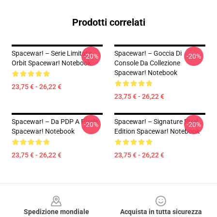
Prodotti correlati
Spacewar! – Serie Limitata
Spacewar! – Goccia Di
-20%
-20%
Orbit Spacewar! Notebook
Console Da Collezione
Spacewar! Notebook
23,75 € - 26,22 €
23,75 € - 26,22 €
Spacewar! – Da PDP A Pixels
Spacewar! – Signature Pixel
-20%
-20%
Spacewar! Notebook
Edition Spacewar! Notebook
23,75 € - 26,22 €
23,75 € - 26,22 €
Footer
Spedizione mondiale
Acquista in tutta sicurezza