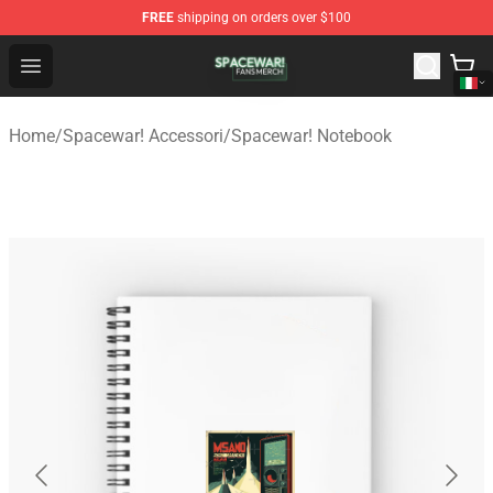
FREE
shipping on orders over $100
Spacewar! Shop - Official Spacewar! Merchandise Store
Open menu
Home
/
Spacewar! Accessori
/
Spacewar! Notebook