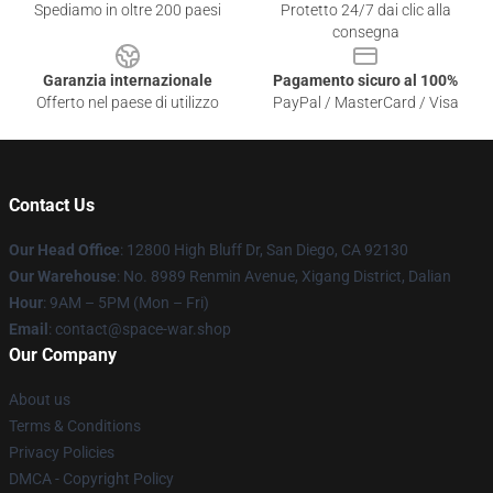
Spediamo in oltre 200 paesi
Protetto 24/7 dai clic alla
consegna
Garanzia internazionale
Pagamento sicuro al 100%
Offerto nel paese di utilizzo
PayPal / MasterCard / Visa
Contact Us
Our Head Office
: 12800 High Bluff Dr, San Diego, CA 92130
Our Warehouse
: No. 8989 Renmin Avenue, Xigang District, Dalian
Hour
: 9AM – 5PM (Mon – Fri)
Email
: contact@space-war.shop
Our Company
About us
Terms & Conditions
Privacy Policies
DMCA - Copyright Policy