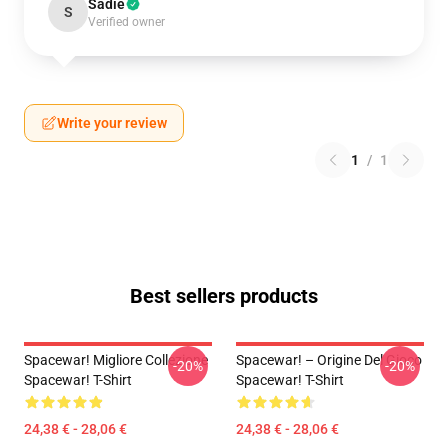
Sadie
S
Verified owner
Write your review
1
/
1
Best sellers products
Spacewar! Migliore Collezione
Spacewar! – Origine Del Gioco
-20%
-20%
Spacewar! T-Shirt
Spacewar! T-Shirt
24,38 € - 28,06 €
24,38 € - 28,06 €