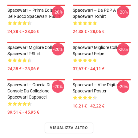
Spacewar! – Prima Edizione
Spacewar! – Da PDP A Pixels
-20%
-20%
Del Fuoco Spacewar! T-Shirt
Spacewar! T-Shirt
24,38 € - 28,06 €
24,38 € - 28,06 €
Spacewar! Migliore Collezione
Spacewar! Migliore Collezione
-20%
-20%
Spacewar! T-Shirt
Spacewar! Felpe
24,38 € - 28,06 €
37,67 € - 44,11 €
Spacewar! – Goccia Di
Spacewar! – Vibe Digitali
-20%
-20%
Console Da Collezione
Spacewar! Poster
Spacewar! Cappucci
18,21 € - 42,22 €
39,51 € - 45,95 €
VISUALIZZA ALTRO