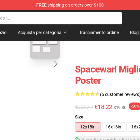
FREE
shipping on orders over $100
e
blank template
zio
Acquista per categoria
Tracciamento ordine
Blog
Spacewar! Migli
Poster
(5 customer reviews
€22.77
€18.22
-20%
$19.80
Size
12x18in
16x16in
16x
Visualizza guida alle tagli