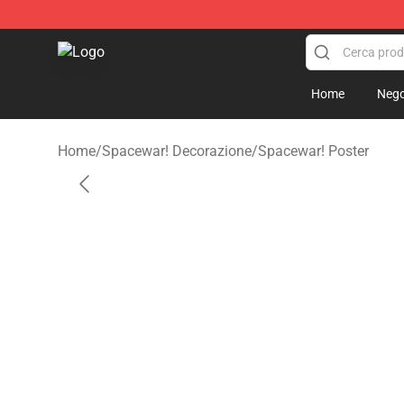
Spacewar! Shop - Official Spacewar! Merchandise Stor
Home
Nego
Home
/
Spacewar! Decorazione
/
Spacewar! Poster