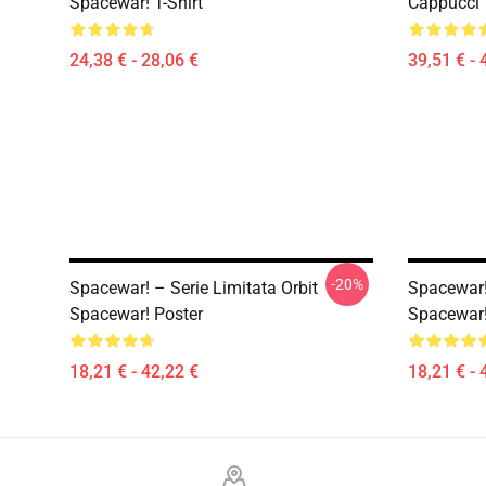
Spacewar! T-Shirt
Cappucci
24,38 € - 28,06 €
39,51 € - 
-20%
Spacewar! – Serie Limitata Orbit
Spacewar! 
Spacewar! Poster
Spacewar!
18,21 € - 42,22 €
18,21 € - 
Footer