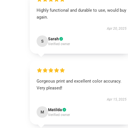
Highly functional and durable to use, would buy
again.
Apr 20, 2025
Sarah
S
Verified owner
Gorgeous print and excellent color accuracy.
Very pleased!
Apr 15, 2025
Matilda
M
Verified owner