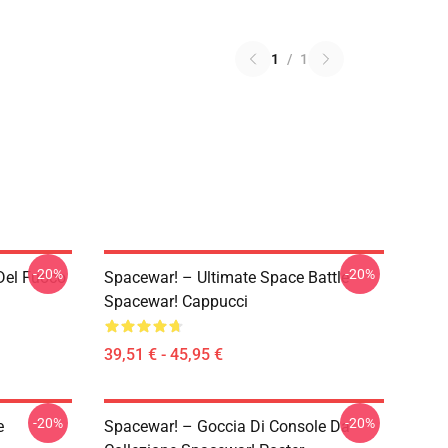
1
/
1
-20%
-20%
Del Fuoco
Spacewar! – Ultimate Space Battle
Spacewar! Cappucci
39,51 € - 45,95 €
-20%
-20%
e
Spacewar! – Goccia Di Console Da