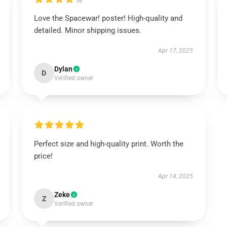
Love the Spacewar! poster! High-quality and
detailed. Minor shipping issues.
Apr 17, 2025
Dylan
D
Verified owner
Perfect size and high-quality print. Worth the
price!
Apr 14, 2025
Zeke
Z
Verified owner