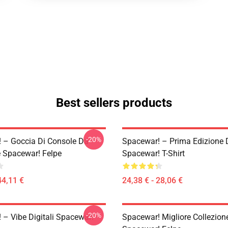
Best sellers products
-20%
 – Goccia Di Console Da
Spacewar! – Prima Edizione 
e Spacewar! Felpe
Spacewar! T-Shirt
44,11 €
24,38 € - 28,06 €
-20%
 – Vibe Digitali Spacewar!
Spacewar! Migliore Collezion