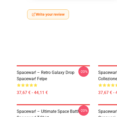
Write your review
-20%
Spacewar! – Retro Galaxy Drop
Spacewar!
Spacewar! Felpe
Collezion
37,67 € - 44,11 €
37,67 € - 
-20%
Spacewar! – Ultimate Space Battle
Spacewar!