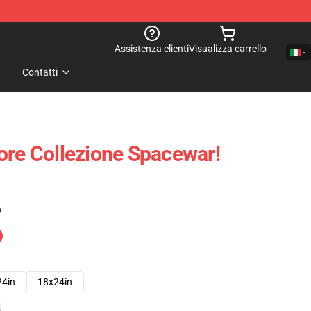
Assistenza clienti
Visualizza carrello
Contatti
ore Collezione Spacewar!
)
24in
18x24in
e