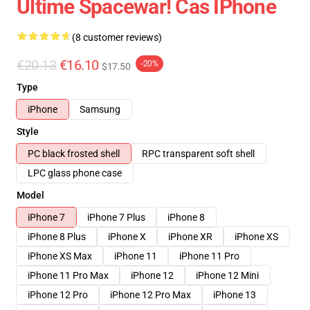
Ultime Spacewar! Cas IPhone
(8 customer reviews)
€20.13
€16.10
-20%
$17.50
Type
iPhone
Samsung
Style
PC black frosted shell
RPC transparent soft shell
LPC glass phone case
Model
iPhone 7
iPhone 7 Plus
iPhone 8
iPhone 8 Plus
iPhone X
iPhone XR
iPhone XS
iPhone XS Max
iPhone 11
iPhone 11 Pro
iPhone 11 Pro Max
iPhone 12
iPhone 12 Mini
iPhone 12 Pro
iPhone 12 Pro Max
iPhone 13