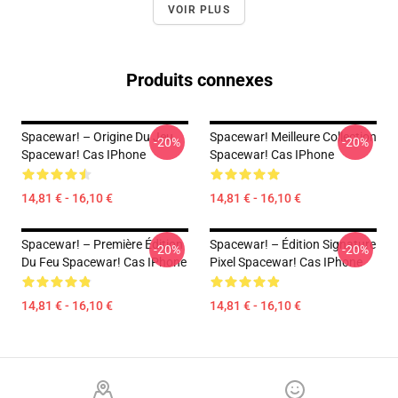
VOIR PLUS
Produits connexes
Spacewar! – Origine Du Jeu
Spacewar! Meilleure Collection
-20%
-20%
Spacewar! Cas IPhone
Spacewar! Cas IPhone
14,81 € - 16,10 €
14,81 € - 16,10 €
Spacewar! – Première Édition
Spacewar! – Édition Signature
-20%
-20%
Du Feu Spacewar! Cas IPhone
Pixel Spacewar! Cas IPhone
14,81 € - 16,10 €
14,81 € - 16,10 €
Footer