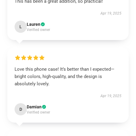
This has been a great addition, so practical!
Apr 19, 2025
Lauren
L
Verified owner
Love this phone case! It’s better than I expected—
bright colors, high-quality, and the design is
absolutely lovely.
Apr 19, 2025
Damian
D
Verified owner