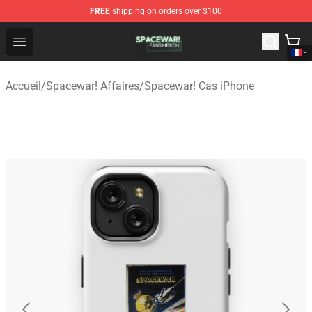
FREE
shipping on orders over $100
Spacewar! Shop - Official Spacewar! Merchandise Store
Open menu
Accueil
/
Spacewar! Affaires
/
Spacewar! Cas iPhone