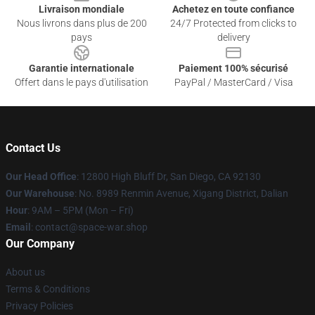
Livraison mondiale
Achetez en toute confiance
Nous livrons dans plus de 200
24/7 Protected from clicks to
pays
delivery
Garantie internationale
Paiement 100% sécurisé
Offert dans le pays d'utilisation
PayPal / MasterCard / Visa
Contact Us
Our Head Office
: 12800 High Bluff Dr, San Diego, CA 92130
Our Warehouse
: No. 8989 Renmin Avenue, Xigang District, Dalian
Hour
: 9AM – 5PM (Mon – Fri)
Email
: contact@space-war.shop
Our Company
About us
Terms & Conditions
Privacy Policies