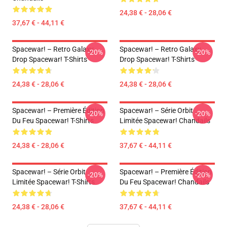
24,38 € - 28,06 €
37,67 € - 44,11 €
Spacewar! – Retro Galaxy
Spacewar! – Retro Galaxy
-20%
-20%
Drop Spacewar! T-Shirts
Drop Spacewar! T-Shirts
24,38 € - 28,06 €
24,38 € - 28,06 €
Spacewar! – Première Édition
Spacewar! – Série Orbit
-20%
-20%
Du Feu Spacewar! T-Shirts
Limitée Spacewar! Chandails
24,38 € - 28,06 €
37,67 € - 44,11 €
Spacewar! – Série Orbit
Spacewar! – Première Édition
-20%
-20%
Limitée Spacewar! T-Shirts
Du Feu Spacewar! Chandails
24,38 € - 28,06 €
37,67 € - 44,11 €