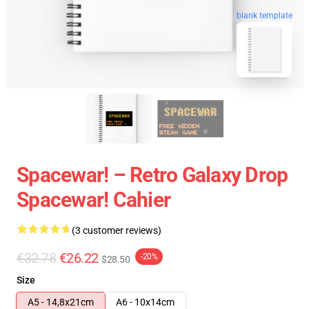
blank template
Spacewar! – Retro Galaxy Drop
Spacewar! Cahier
(3 customer reviews)
€32.78
€26.22
-20%
$28.50
Size
A5 - 14,8x21cm
A6 - 10x14cm