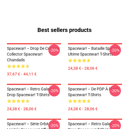
Best sellers products
Spacewar! – Drop De Console
Spacewar! – Bataille Spatiale
-20%
-20%
Collector Spacewar!
Ultime Spacewar! T-Shirts
Chandails
24,38 € - 28,06 €
37,67 € - 44,11 €
Spacewar! – Retro Galaxy
Spacewar! – De PDP À Pixels
-20%
-20%
Drop Spacewar! T-Shirts
Spacewar! T-Shirts
24,38 € - 28,06 €
24,38 € - 28,06 €
Spacewar! – Série Orbit
Spacewar! – Retro Galaxy
-20%
-20%