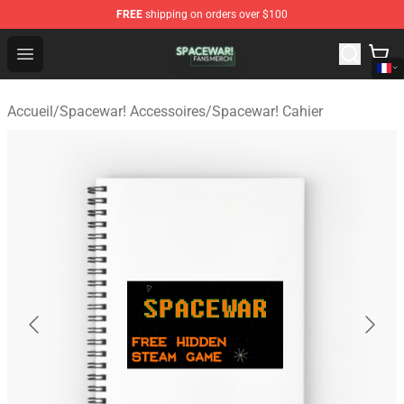
FREE
shipping on orders over $100
Spacewar! Shop - Official Spacewar! Merchandise Store
Open menu
Accueil
/
Spacewar! Accessoires
/
Spacewar! Cahier