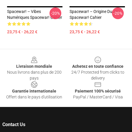
Spacewar! – Vibes
Spacewar! – Origine Du Jeu
-20%
-20%
Numériques Spacewar! Cahier
Spacewar! Cahier
23,75 € - 26,22 €
23,75 € - 26,22 €
Footer
Livraison mondiale
Achetez en toute confiance
Nous livrons dans plus de 200
24/7 Protected from clicks to
pays
delivery
Garantie internationale
Paiement 100% sécurisé
Offert dans le pays d'utilisation
PayPal / MasterCard / Visa
Contact Us