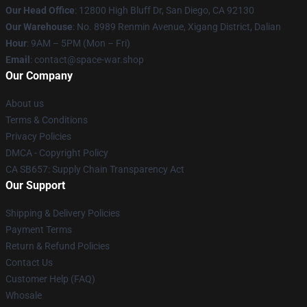
Our Head Office
: 12800 High Bluff Dr, San Diego, CA 92130
Our Warehouse
: No. 8989 Renmin Avenue, Xigang District, Dalian
Hour
: 9AM – 5PM (Mon – Fri)
Email
: contact@space-war.shop
Our Company
About us
Terms & Conditions
Privacy Policies
DMCA - Copyright Policy
CA SB657: Supply Chain Transparency Act
Our Support
Shipping & Delivery Policies
Payment Terms
Return & Refund Policies
Contact Us
Customer Help (FAQ)
Whosale