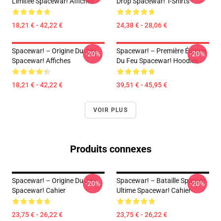
Limitée Spacewar! Affiches
Drop Spacewar! T-Shirts
18,21 € - 42,22 €
24,38 € - 28,06 €
Spacewar! – Origine Du Jeu
Spacewar! – Première Édition
-20%
-20%
Spacewar! Affiches
Du Feu Spacewar! Hoodies
18,21 € - 42,22 €
39,51 € - 45,95 €
VOIR PLUS
Produits connexes
Spacewar! – Origine Du Jeu
Spacewar! – Bataille Spatiale
-20%
-20%
Spacewar! Cahier
Ultime Spacewar! Cahier
23,75 € - 26,22 €
23,75 € - 26,22 €