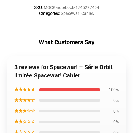
SKU
:
MOCK-notebook-1745227454
Catégories
:
Spacewar! Cahier
,
What Customers Say
3 reviews for Spacewar! – Série Orbit
limitée Spacewar! Cahier
★★★★★
100%
★★★★☆
0%
★★★☆☆
0%
★★☆☆☆
0%
★☆☆☆☆
0%