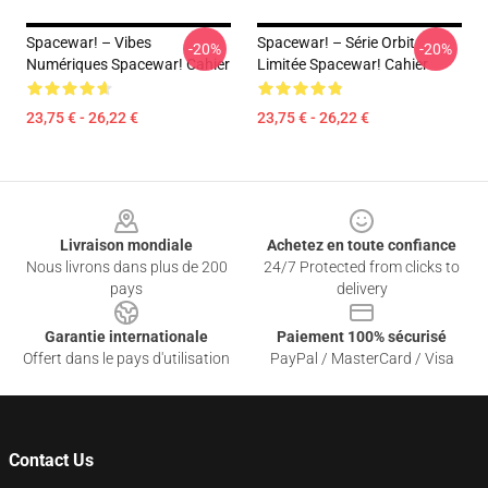
Spacewar! – Vibes
Spacewar! – Série Orbit
-20%
-20%
Numériques Spacewar! Cahier
Limitée Spacewar! Cahier
23,75 € - 26,22 €
23,75 € - 26,22 €
Footer
Livraison mondiale
Achetez en toute confiance
Nous livrons dans plus de 200
24/7 Protected from clicks to
pays
delivery
Garantie internationale
Paiement 100% sécurisé
Offert dans le pays d'utilisation
PayPal / MasterCard / Visa
Contact Us