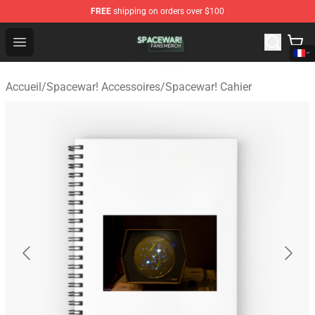
FREE
shipping on orders over $100
Spacewar! Shop - Official Spacewar! Merchandise Store
Open menu
Accueil
/
Spacewar! Accessoires
/
Spacewar! Cahier