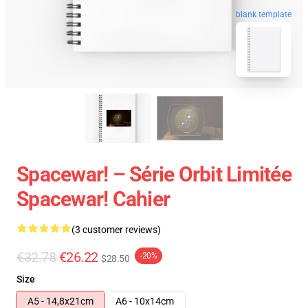
blank template
Spacewar! – Série Orbit Limitée
Spacewar! Cahier
(3 customer reviews)
€32.78
€26.22
-20%
$28.50
Size
A5 - 14,8x21cm
A6 - 10x14cm