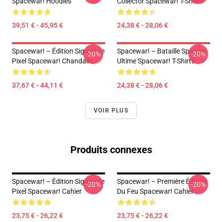
Spacewar! Hoodies
Collector Spacewar! T-Shirts
39,51 € - 45,95 €
24,38 € - 28,06 €
Spacewar! – Édition Signature
Spacewar! – Bataille Spatiale
-20%
-20%
Pixel Spacewar! Chandails
Ultime Spacewar! T-Shirts
37,67 € - 44,11 €
24,38 € - 28,06 €
VOIR PLUS
Produits connexes
Spacewar! – Édition Signature
Spacewar! – Première Édition
-20%
-20%
Pixel Spacewar! Cahier
Du Feu Spacewar! Cahier
23,75 € - 26,22 €
23,75 € - 26,22 €