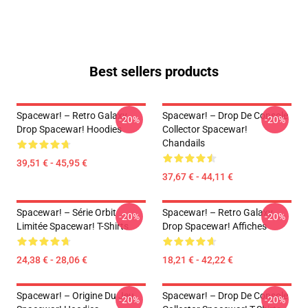
Best sellers products
Spacewar! – Retro Galaxy
Spacewar! – Drop De Console
-20%
-20%
Drop Spacewar! Hoodies
Collector Spacewar!
Chandails
39,51 € - 45,95 €
37,67 € - 44,11 €
Spacewar! – Série Orbit
Spacewar! – Retro Galaxy
-20%
-20%
Limitée Spacewar! T-Shirts
Drop Spacewar! Affiches
24,38 € - 28,06 €
18,21 € - 42,22 €
Spacewar! – Origine Du Jeu
Spacewar! – Drop De Console
-20%
-20%