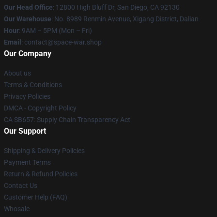
Our Head Office
: 12800 High Bluff Dr, San Diego, CA 92130
Our Warehouse
: No. 8989 Renmin Avenue, Xigang District, Dalian
Hour
: 9AM – 5PM (Mon – Fri)
Email
: contact@space-war.shop
Our Company
About us
Terms & Conditions
Privacy Policies
DMCA - Copyright Policy
CA SB657: Supply Chain Transparency Act
Our Support
Shipping & Delivery Policies
Payment Terms
Return & Refund Policies
Contact Us
Customer Help (FAQ)
Whosale