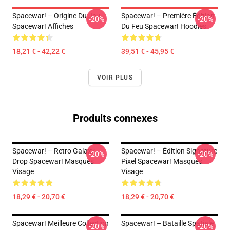
Spacewar! – Origine Du Jeu
Spacewar! – Première Édition
-20%
-20%
Spacewar! Affiches
Du Feu Spacewar! Hoodies
18,21 € - 42,22 €
39,51 € - 45,95 €
VOIR PLUS
Produits connexes
Spacewar! – Retro Galaxy
Spacewar! – Édition Signature
-20%
-20%
Drop Spacewar! Masques
Pixel Spacewar! Masques
Visage
Visage
18,29 € - 20,70 €
18,29 € - 20,70 €
Spacewar! Meilleure Collection
Spacewar! – Bataille Spatiale
-20%
-20%