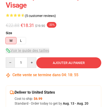
Visage
(5 customer reviews)
€22.88
€18.31
-20%
$19.90
Size
M
L
Voir le guide des tailles
Quantity
AJOUTER AU PANIER
Cette vente se termine dans
04
:
18
:
54
Deliver to United States
Cost to ship:
$6.99
Standard - Order today to get by
Aug. 13 - Aug. 20