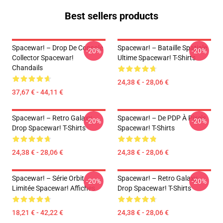
Best sellers products
Spacewar! – Drop De Console
Spacewar! – Bataille Spatiale
-20%
-20%
Collector Spacewar!
Ultime Spacewar! T-Shirts
Chandails
24,38 € - 28,06 €
37,67 € - 44,11 €
Spacewar! – Retro Galaxy
Spacewar! – De PDP À Pixels
-20%
-20%
Drop Spacewar! T-Shirts
Spacewar! T-Shirts
24,38 € - 28,06 €
24,38 € - 28,06 €
Spacewar! – Série Orbit
Spacewar! – Retro Galaxy
-20%
-20%
Limitée Spacewar! Affiches
Drop Spacewar! T-Shirts
18,21 € - 42,22 €
24,38 € - 28,06 €