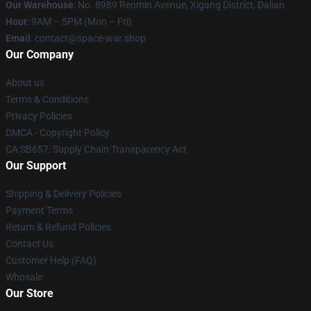
Our Warehouse
: No. 8989 Renmin Avenue, Xigang District, Dalian
Hour
: 9AM – 5PM (Mon – Fri)
Email
: contact@space-war.shop
Our Company
About us
Terms & Conditions
Privacy Policies
DMCA - Copyright Policy
CA SB657: Supply Chain Transparency Act
Our Support
Shipping & Delivery Policies
Payment Terms
Return & Refund Policies
Contact Us
Customer Help (FAQ)
Whosale
Our Store