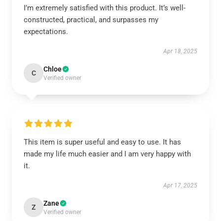
I’m extremely satisfied with this product. It’s well-
constructed, practical, and surpasses my
expectations.
Apr 18, 2025
Chloe
C
Verified owner
This item is super useful and easy to use. It has
made my life much easier and I am very happy with
it.
Apr 17, 2025
Zane
Z
Verified owner