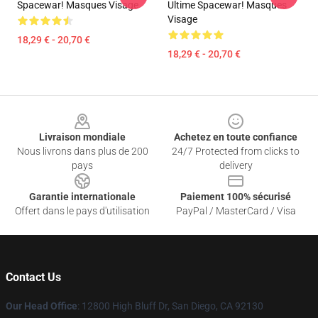
Spacewar! Masques Visage
Ultime Spacewar! Masques
Visage
18,29 € - 20,70 €
18,29 € - 20,70 €
Footer
Livraison mondiale
Achetez en toute confiance
Nous livrons dans plus de 200
24/7 Protected from clicks to
pays
delivery
Garantie internationale
Paiement 100% sécurisé
Offert dans le pays d'utilisation
PayPal / MasterCard / Visa
Contact Us
Our Head Office
: 12800 High Bluff Dr, San Diego, CA 92130