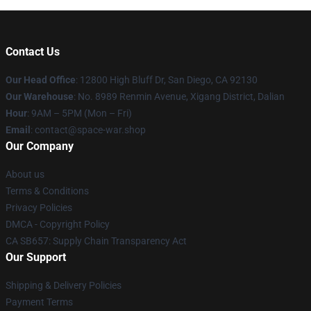
Contact Us
Our Head Office
: 12800 High Bluff Dr, San Diego, CA 92130
Our Warehouse
: No. 8989 Renmin Avenue, Xigang District, Dalian
Hour
: 9AM – 5PM (Mon – Fri)
Email
: contact@space-war.shop
Our Company
About us
Terms & Conditions
Privacy Policies
DMCA - Copyright Policy
CA SB657: Supply Chain Transparency Act
Our Support
Shipping & Delivery Policies
Payment Terms