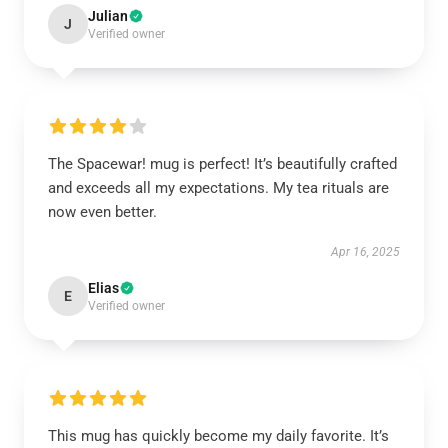
Julian
J
Verified owner
The Spacewar! mug is perfect! It’s beautifully crafted
and exceeds all my expectations. My tea rituals are
now even better.
Apr 16, 2025
Elias
E
Verified owner
This mug has quickly become my daily favorite. It’s