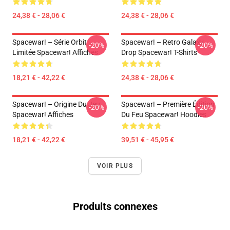
24,38 € - 28,06 €
24,38 € - 28,06 €
Spacewar! – Série Orbit
Spacewar! – Retro Galaxy
-20%
-20%
Limitée Spacewar! Affiches
Drop Spacewar! T-Shirts
18,21 € - 42,22 €
24,38 € - 28,06 €
Spacewar! – Origine Du Jeu
Spacewar! – Première Édition
-20%
-20%
Spacewar! Affiches
Du Feu Spacewar! Hoodies
18,21 € - 42,22 €
39,51 € - 45,95 €
VOIR PLUS
Produits connexes