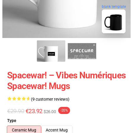
blank template
Spacewar! – Vibes Numériques
Spacewar! Mugs
(9 customer reviews)
€29.90
€23.92
-20%
$26.00
Type
Ceramic Mug
Accent Mug