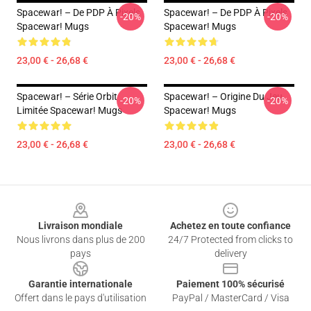
Spacewar! – De PDP À Pixels
Spacewar! – De PDP À Pixels
-20%
-20%
Spacewar! Mugs
Spacewar! Mugs
23,00 € - 26,68 €
23,00 € - 26,68 €
Spacewar! – Série Orbit
Spacewar! – Origine Du Jeu
-20%
-20%
Limitée Spacewar! Mugs
Spacewar! Mugs
23,00 € - 26,68 €
23,00 € - 26,68 €
Footer
Livraison mondiale
Achetez en toute confiance
Nous livrons dans plus de 200
24/7 Protected from clicks to
pays
delivery
Garantie internationale
Paiement 100% sécurisé
Offert dans le pays d'utilisation
PayPal / MasterCard / Visa