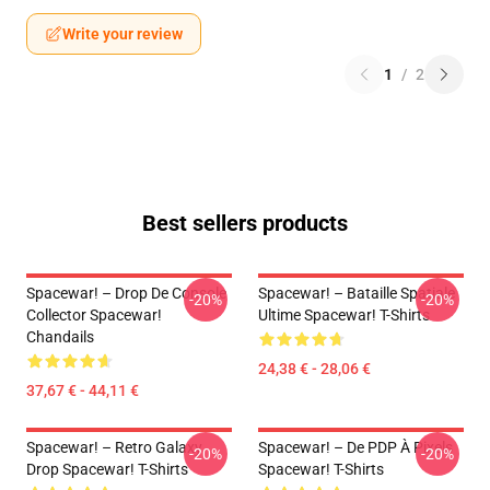
Write your review
1
/
2
Best sellers products
Spacewar! – Drop De Console
Spacewar! – Bataille Spatiale
-20%
-20%
Collector Spacewar!
Ultime Spacewar! T-Shirts
Chandails
24,38 € - 28,06 €
37,67 € - 44,11 €
Spacewar! – Retro Galaxy
Spacewar! – De PDP À Pixels
-20%
-20%
Drop Spacewar! T-Shirts
Spacewar! T-Shirts