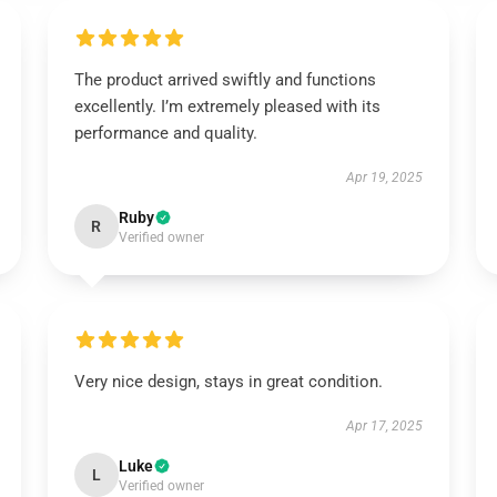
The product arrived swiftly and functions
excellently. I’m extremely pleased with its
performance and quality.
Apr 19, 2025
Ruby
R
Verified owner
Very nice design, stays in great condition.
Apr 17, 2025
Luke
L
Verified owner