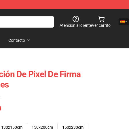
Atención al cliente
Ver carrito
Contacto
ción De Pixel De Firma
ces
)
130x150cm
150x200cm
150x230cm