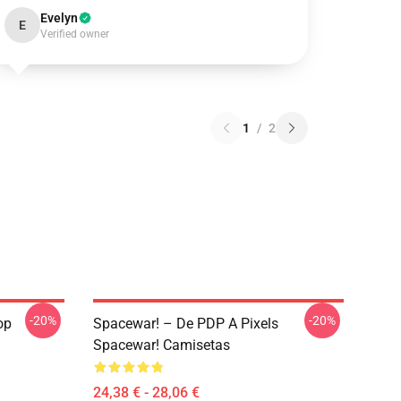
Evelyn
E
Verified owner
1
/
2
-20%
-20%
op
Spacewar! – De PDP A Pixels
Spacewar! Camisetas
24,38 € - 28,06 €