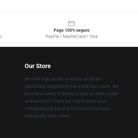
Pago 100% seguro
o
PayPal / MasterCard / Visa
Our Store
We offer high-quality products which are
specifically designed by our world-class team. We
provide a variety of products that are both stylish
and beautiful. This is not only to show your
individual style, but also for you to share your
individuality with others.