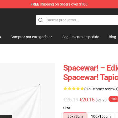
FREE
shipping on orders over $100
e
a
Comprar por categoría
Seguimiento de pedido
Blog
Spacewar! – Edi
Spacewar! Tapi
(8 customer reviews
€25.19
€20.15
-20%
$21.90
Size
95x73cm
100x150cm