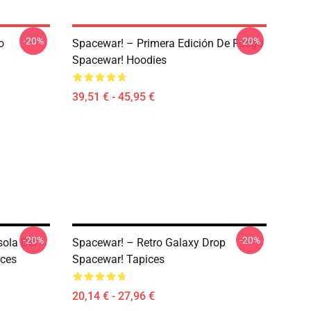
-20%
-20%
o
Spacewar! – Primera Edición De Fuego
Spacewar! Hoodies
39,51 € - 45,95 €
-20%
-20%
ola Del
Spacewar! – Retro Galaxy Drop
ices
Spacewar! Tapices
20,14 € - 27,96 €