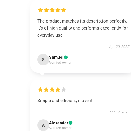
The product matches its description perfectly.
It’s of high quality and performs excellently for
everyday use.
Apr 20, 2025
Samuel
S
Verified owner
Simple and efficient, i love it.
Apr 17, 2025
Alexander
A
Verified owner