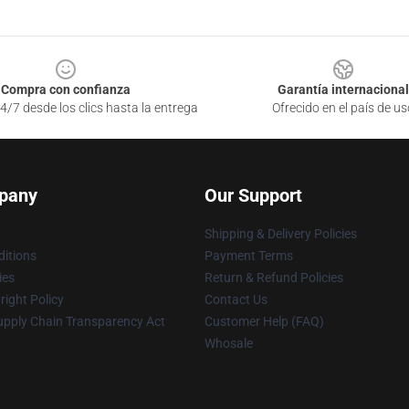
Compra con confianza
Garantía internacional
4/7 desde los clics hasta la entrega
Ofrecido en el país de us
pany
Our Support
Shipping & Delivery Policies
itions
Payment Terms
ies
Return & Refund Policies
ight Policy
Contact Us
upply Chain Transparency Act
Customer Help (FAQ)
Whosale