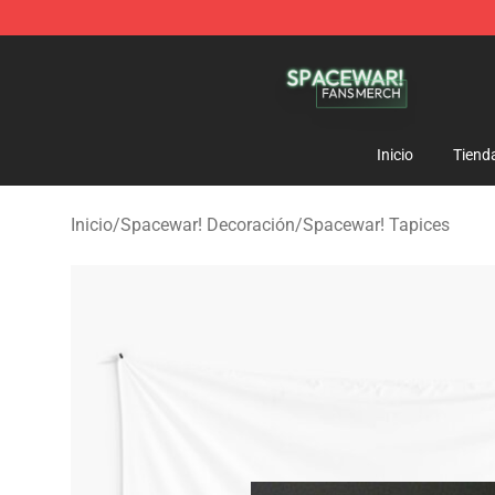
Spacewar! Shop - Official Spacewar! Merchandise Stor
Inicio
Tiend
Inicio
/
Spacewar! Decoración
/
Spacewar! Tapices