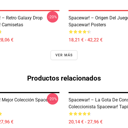
-20%
 – Retro Galaxy Drop
Spacewar! – Origen Del Jueg
! Camisetas
Spacewar! Posters
28,06 €
18,21 € - 42,22 €
VER MÁS
Productos relacionados
-20%
 Mejor Colección Spacewar!
Spacewar! – La Gota De Cons
Coleccionista Spacewar! Tap
27,96 €
20,14 € - 27,96 €