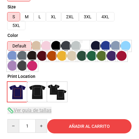
Size
S
M
L
XL
2XL
3XL
4XL
5XL
Color
Default
Print Location
Ver guía de tallas
Quantity
AÑADIR AL CARRITO