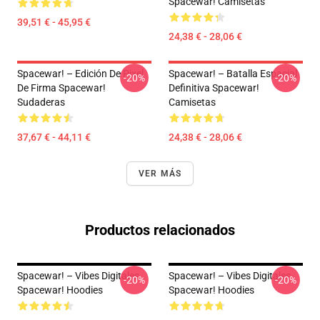
Spacewar! Camisetas
39,51 € - 45,95 €
24,38 € - 28,06 €
Spacewar! – Edición De Pixel
Spacewar! – Batalla Espacial
-20%
-20%
De Firma Spacewar!
Definitiva Spacewar!
Sudaderas
Camisetas
37,67 € - 44,11 €
24,38 € - 28,06 €
VER MÁS
Productos relacionados
Spacewar! – Vibes Digitales
Spacewar! – Vibes Digitales
-20%
-20%
Spacewar! Hoodies
Spacewar! Hoodies