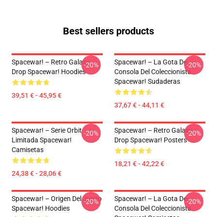
Best sellers products
Spacewar! – Retro Galaxy
Spacewar! – La Gota De
-20%
-20%
Drop Spacewar! Hoodies
Consola Del Coleccionista
Spacewar! Sudaderas
39,51 € - 45,95 €
37,67 € - 44,11 €
Spacewar! – Serie Orbit
Spacewar! – Retro Galaxy
-20%
-20%
Limitada Spacewar!
Drop Spacewar! Posters
Camisetas
18,21 € - 42,22 €
24,38 € - 28,06 €
Spacewar! – Origen Del Juego
Spacewar! – La Gota De
-20%
-20%
Spacewar! Hoodies
Consola Del Coleccionista