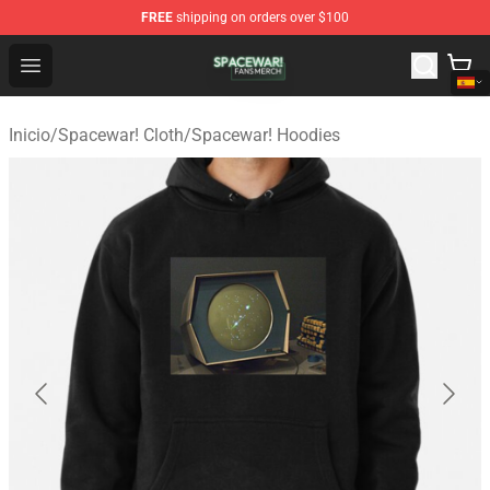
FREE
shipping on orders over $100
Spacewar! Shop - Official Spacewar! Merchandise Store
Open menu
Inicio
/
Spacewar! Cloth
/
Spacewar! Hoodies