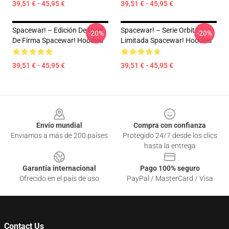
39,51 € - 45,95 €
39,51 € - 45,95 €
Spacewar! – Edición De Pixel
Spacewar! – Serie Orbit
-20%
-20%
De Firma Spacewar! Hoodies
Limitada Spacewar! Hoodies
39,51 € - 45,95 €
39,51 € - 45,95 €
Footer
Envío mundial
Compra con confianza
Enviamos a más de 200 países
Protegido 24/7 desde los clics
hasta la entrega
Garantía internacional
Pago 100% seguro
Ofrecido en el país de uso
PayPal / MasterCard / Visa
Contact Us