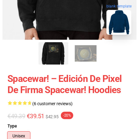
blank template
Spacewar! – Edición De Pixel
De Firma Spacewar! Hoodies
(6 customer reviews)
€49.39
€39.51
-20%
$42.95
Type
Unisex