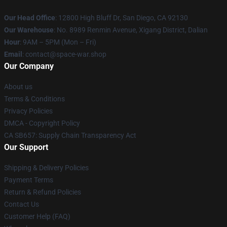
Our Head Office
: 12800 High Bluff Dr, San Diego, CA 92130
Our Warehouse
: No. 8989 Renmin Avenue, Xigang District, Dalian
Hour
: 9AM – 5PM (Mon – Fri)
Email
: contact@space-war.shop
Our Company
About us
Terms & Conditions
Privacy Policies
DMCA - Copyright Policy
CA SB657: Supply Chain Transparency Act
Our Support
Shipping & Delivery Policies
Payment Terms
Return & Refund Policies
Contact Us
Customer Help (FAQ)