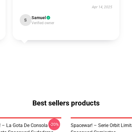
Apr 14, 2025
Samuel
S
Verified owner
Best sellers products
-20%
 – La Gota De Consola Del
Spacewar! – Serie Orbit Limi