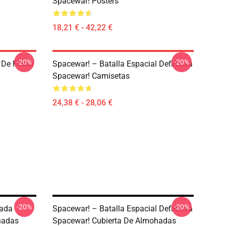
Spacewar! Posters
18,21 € - 42,22 €
-20%
-20%
 De Firma
Spacewar! – Batalla Espacial Definitiva
Spacewar! Camisetas
24,38 € - 28,06 €
-20%
-20%
tada
Spacewar! – Batalla Espacial Definitiva
hadas
Spacewar! Cubierta De Almohadas