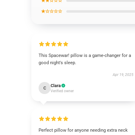
★★☆☆☆
★☆☆☆☆
This Spacewar! pillow is a game-changer for a
good night's sleep.
Apr 19, 2025
Clara
C
Verified owner
Perfect pillow for anyone needing extra neck