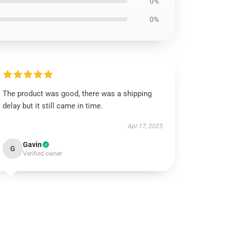
0%
0%
The product was good, there was a shipping
delay but it still came in time.
Apr 17, 2025
Gavin
G
Verified owner