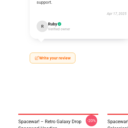
support.
Apr 17, 2025
Ruby
R
Verified owner
Write your review
-20%
Spacewar! – Retro Galaxy Drop
Spacewar!