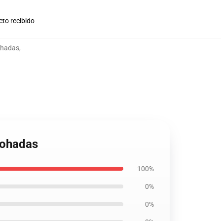
cto recibido
ohadas
,
mohadas
100%
0%
0%