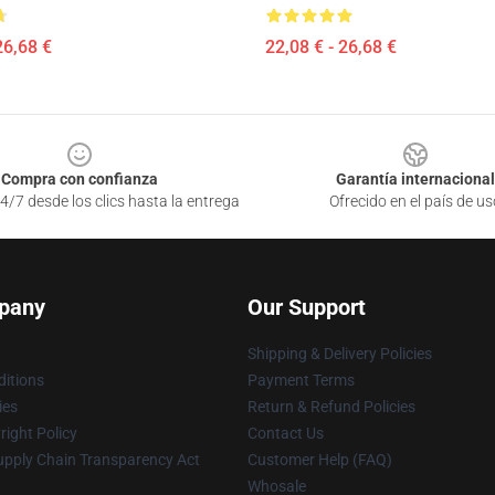
26,68 €
22,08 € - 26,68 €
Compra con confianza
Garantía internacional
4/7 desde los clics hasta la entrega
Ofrecido en el país de us
pany
Our Support
Shipping & Delivery Policies
itions
Payment Terms
ies
Return & Refund Policies
ight Policy
Contact Us
upply Chain Transparency Act
Customer Help (FAQ)
Whosale