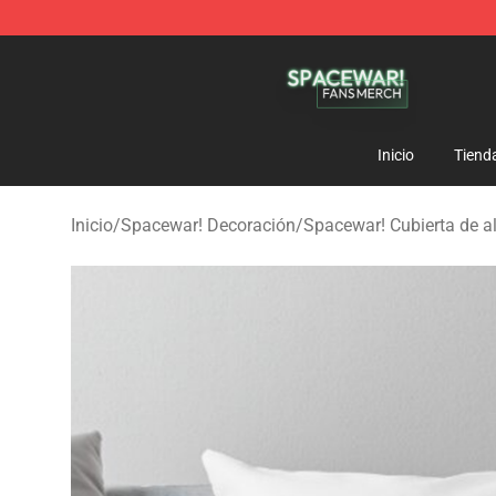
Spacewar! Shop - Official Spacewar! Merchandise Stor
Inicio
Tiend
Inicio
/
Spacewar! Decoración
/
Spacewar! Cubierta de 