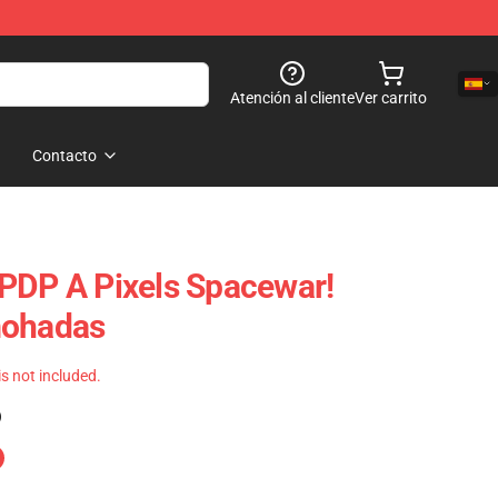
Atención al cliente
Ver carrito
Contacto
PDP A Pixels Spacewar!
mohadas
 is not included.
)