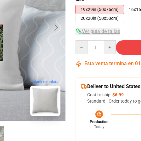
19x29in (50x75cm)
16x16
20x20in (50x50cm)
Ver guía de tallas
Quantity
Esta venta termina en
01
blank template
Deliver to United States
Cost to ship:
$6.99
Standard - Order today to g
Production
Today