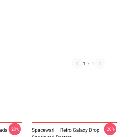
1
/
1
-20%
-20%
tada
Spacewar! – Retro Galaxy Drop