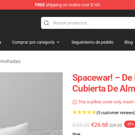
FREE
shipping on orders over $100
e
a
Comprar por categoría
Seguimiento de pedido
Blog
almohadas
Spacewar! – De 
Cubierta De Al
This is pillow cover only, insert
(5 customer reviews
€33.35
€26.68
-20%
$29.00
Size