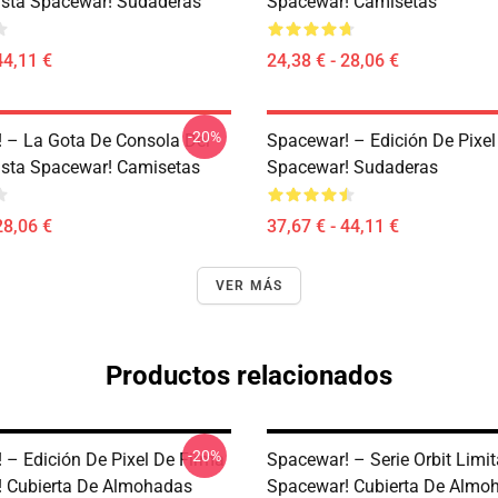
ista Spacewar! Sudaderas
Spacewar! Camisetas
44,11 €
24,38 € - 28,06 €
-20%
 – La Gota De Consola Del
Spacewar! – Edición De Pixel
ista Spacewar! Camisetas
Spacewar! Sudaderas
28,06 €
37,67 € - 44,11 €
VER MÁS
Productos relacionados
-20%
 – Edición De Pixel De Firma
Spacewar! – Serie Orbit Limi
 Cubierta De Almohadas
Spacewar! Cubierta De Almo