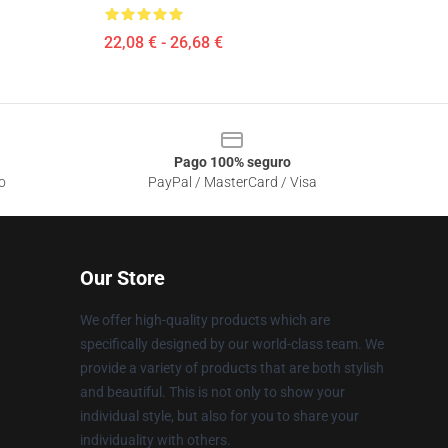
22,08 € - 26,68 €
Pago 100% seguro
o
PayPal / MasterCard / Visa
Our Store
We offer high-quality products which are
specifically designed by our world-class team. We
provide a variety of products that are both stylish
and beautiful. This is not only to show your
individual style, but also for you to share your
individuality with others.