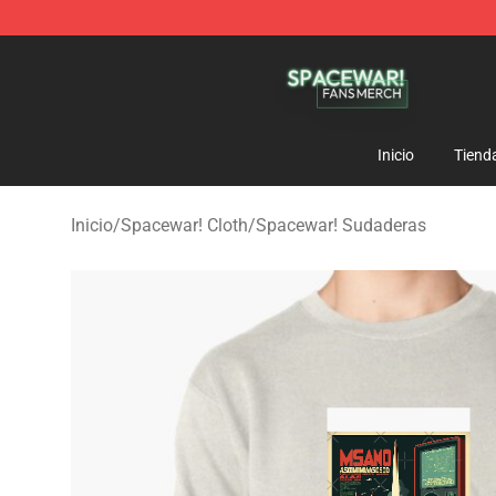
Spacewar! Shop - Official Spacewar! Merchandise Stor
Inicio
Tiend
Inicio
/
Spacewar! Cloth
/
Spacewar! Sudaderas