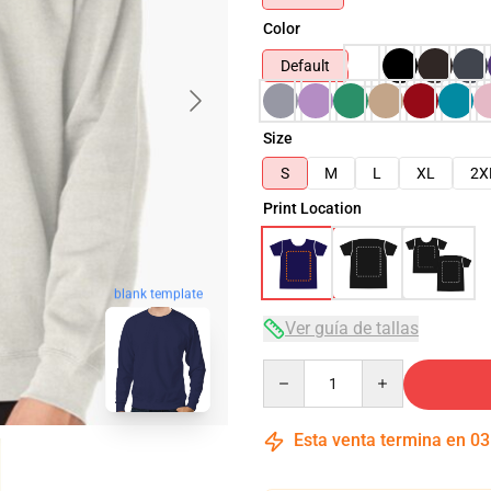
Color
Default
Size
S
M
L
XL
2X
Print Location
blank template
Ver guía de tallas
Quantity
Esta venta termina en
03