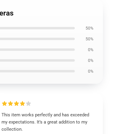
eras
50%
50%
0%
0%
0%
This item works perfectly and has exceeded
my expectations. It’s a great addition to my
collection.