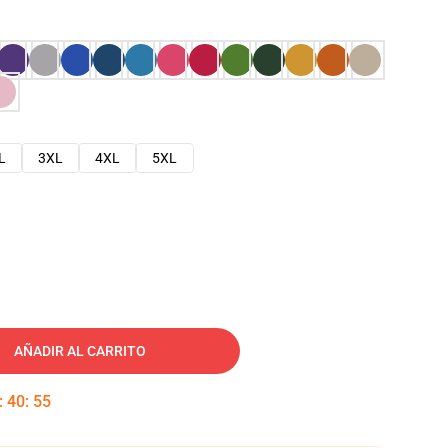
L
3XL
4XL
5XL
AÑADIR AL CARRITO
:
40
:
54