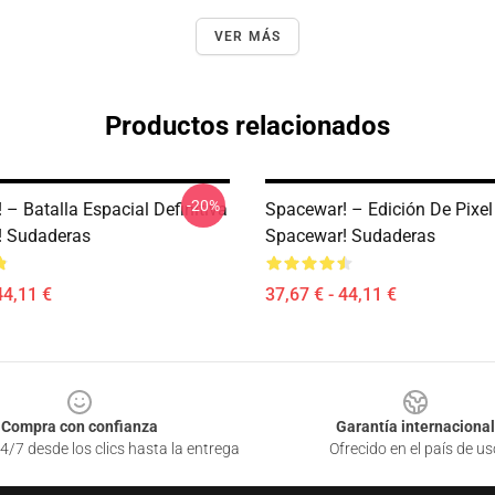
VER MÁS
Productos relacionados
-20%
– Batalla Espacial Definitiva
Spacewar! – Edición De Pixel
! Sudaderas
Spacewar! Sudaderas
44,11 €
37,67 € - 44,11 €
Compra con confianza
Garantía internacional
4/7 desde los clics hasta la entrega
Ofrecido en el país de us