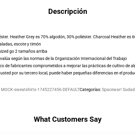
Descripción
éster. Heather Grey es 70% algodón, 30% poliéster. Charcoal Heather es 
ladas, escote y timón
sized go 2 tamaños arriba
evalúa según las normas de la Organización Internacional del Trabajo
o de fabricantes comprometidos a mejorar las prácticas de cultivo de al
usted por su tercero local, puede haber pequeñas diferencias en el produ
:
MOCK-sweatshirts-1745227456-DEFAULT
Categorías
:
Spacewar! Sudad
What Customers Say