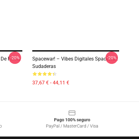
-20%
-20%
 De Firma
Spacewar! – Vibes Digitales Spacewar!
Sudaderas
37,67 € - 44,11 €
Pago 100% seguro
o
PayPal / MasterCard / Visa