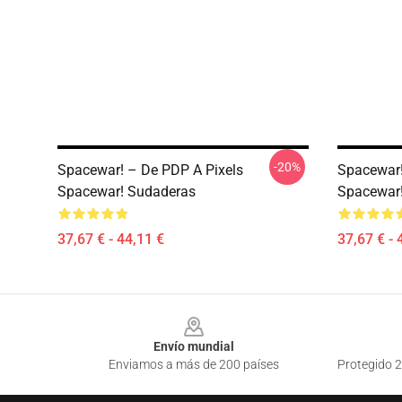
-20%
Spacewar! – De PDP A Pixels
Spacewar! 
Spacewar! Sudaderas
Spacewar
37,67 € - 44,11 €
37,67 € - 
Footer
Envío mundial
Enviamos a más de 200 países
Protegido 2