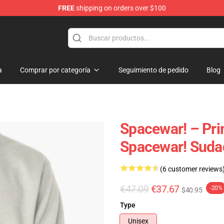
FREE
shipping on orders over $100
e
a
Comprar por categoría
Seguimiento de pedido
Blog
Spacewar! – Pri
Spacewar! Suda
(6 customer reviews
€47.09
€37.67
-20%
$40.95
Type
Unisex