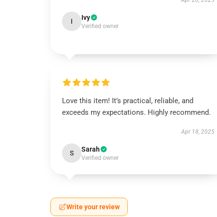
Apr 20, 2025
Ivy
I
Verified owner
Love this item! It’s practical, reliable, and
exceeds my expectations. Highly recommend.
Apr 18, 2025
Sarah
S
Verified owner
Write your review