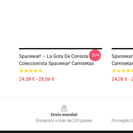
-20%
Spacewar! – La Gota De Consola Del
Spacewar!
Coleccionista Spacewar! Camisetas
Camiseta
24,38 € - 28,06 €
24,38 € - 
Footer
Envío mundial
Enviamos a más de 200 países
Protegido 2