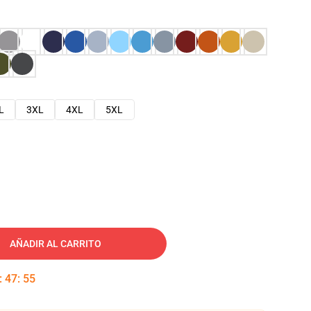
L
3XL
4XL
5XL
AÑADIR AL CARRITO
:
47
:
53