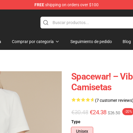
FREE
shipping on orders over $100
e
a
Comprar por categoría
Seguimiento de pedido
Blog
Spacewar! – Vib
Camisetas
(7 customer reviews
€30.48
€24.38
-20%
$26.50
Type
Unisex