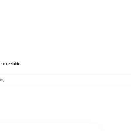
cto recibido
as
,