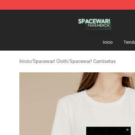
Spacewar! Shop - Official Spacewar! Merchandise Stor
Inicio
Tiend
Inicio
/
Spacewar! Cloth
/
Spacewar! Camisetas