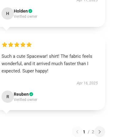
Apr 17, 2025
Holden
H
Verified owner
Such a cute Spacewar! shirt! The fabric feels
wonderful, and it arrived much faster than I
expected. Super happy!
Apr 16, 2025
Reuben
R
Verified owner
1
/
2