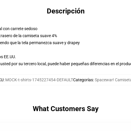
Descripción
l con carrete sedoso
 trasero de la camiseta suave 4%
tiendo que la tela permanezca suave y drapey
os EE.UU.
usted por su tercero local, puede haber pequeñas diferencias en el produ
KU
:
MOCK-t-shirts-1745227454-DEFAULT
Categorías
:
Spacewar! Camiset
What Customers Say