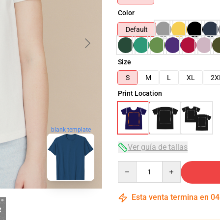
Color
Default
Size
S
M
L
XL
2X
Print Location
blank template
Ver guía de tallas
Quantity
Esta venta termina en
04