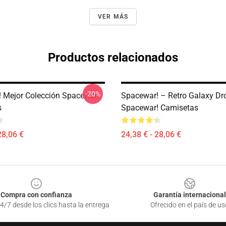
VER MÁS
Productos relacionados
-20%
 Mejor Colección Spacewar!
Spacewar! – Retro Galaxy Dr
s
Spacewar! Camisetas
28,06 €
24,38 € - 28,06 €
Compra con confianza
Garantía internacional
4/7 desde los clics hasta la entrega
Ofrecido en el país de us