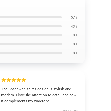
57%
43%
0%
0%
0%
The Spacewar! shirt's design is stylish and
modern. I love the attention to detail and how
it complements my wardrobe.