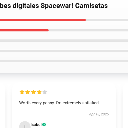
ibes digitales Spacewar! Camisetas
Worth every penny, I’m extremely satisfied.
Apr 18, 2025
Isabel
I