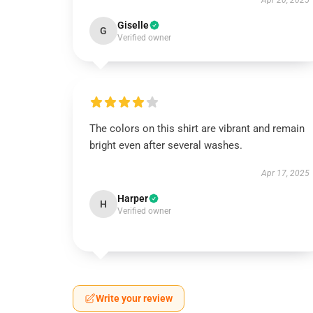
Apr 20, 2025
Giselle
G
Verified owner
The colors on this shirt are vibrant and remain
bright even after several washes.
Apr 17, 2025
Harper
H
Verified owner
Write your review