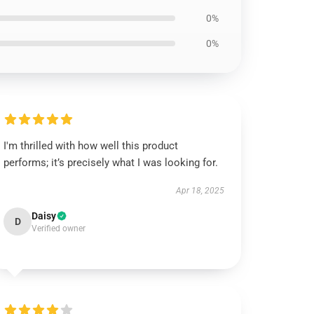
0%
0%
I'm thrilled with how well this product
performs; it’s precisely what I was looking for.
Apr 18, 2025
Daisy
D
Verified owner