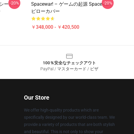
-20%
-20%
ラクシードロ
Spacewar! – ゲームの起源 Spacewar!
ー
ピローカバー
￥348,000 - ￥420,500
100％安全なチェックアウト
PayPal / マスターカード / ビザ
Our Store
We offer high-quality products which are
specifically designed by our world-class team. We
provide a variety of products that are both stylish
and beautiful. This is not only to show your