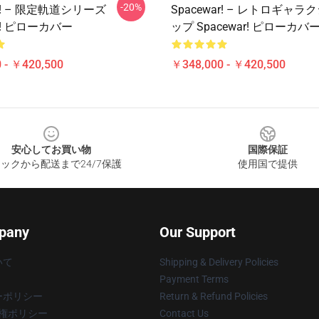
-20%
ar! – 限定軌道シリーズ
Spacewar! – レトロギャ
ar! ピローカバー
ップ Spacewar! ピローカバ
 - ￥420,500
￥348,000 - ￥420,500
安心してお買い物
国際保証
ックから配送まで24/7保護
使用国で提供
pany
Our Support
いて
Shipping & Delivery Policies
Payment Terms
ーポリシー
Return & Refund Policies
著作権ポリシー
Contact Us