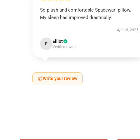
So plush and comfortable Spacewar! pillow.
My sleep has improved drastically.
Apr 18, 2025
Elliot
E
Verified owner
Write your review