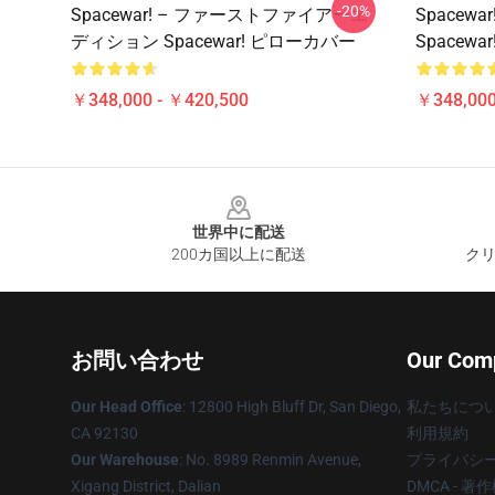
-20%
Spacewar! – ファーストファイアーエ
Spacew
ディション Spacewar! ピローカバー
Spacew
￥348,000 - ￥420,500
￥348,000
Footer
世界中に配送
200カ国以上に配送
クリ
お問い合わせ
Our Com
Our Head Office
: 12800 High Bluff Dr, San Diego,
私たちにつ
CA 92130
利用規約
Our Warehouse
: No. 8989 Renmin Avenue,
プライバシ
Xigang District, Dalian
DMCA - 