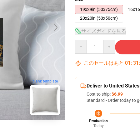
19x29in (50x75cm)
16x16
20x20in (50x50cm)
サイズガイドを見る
Quantity
このセールはあと
01
:
31
blank template
Deliver to United States
Cost to ship:
$6.99
Standard - Order today to g
Production
Today