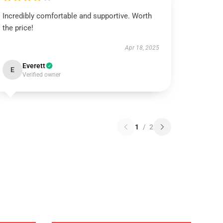
Incredibly comfortable and supportive. Worth
the price!
Apr 18, 2025
Everett
E
Verified owner
1
/
2