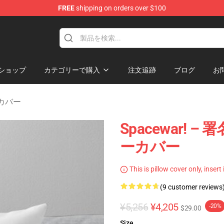
FREE
shipping on orders over $100
e
ショップ
カテゴリーで購入
注文追跡
ブログ
お
ーカバー
Spacewar! –
ーカバー
This is pillow cover only, insert
(9 customer reviews
¥5,256
¥4,205
-20%
$29.00
Size