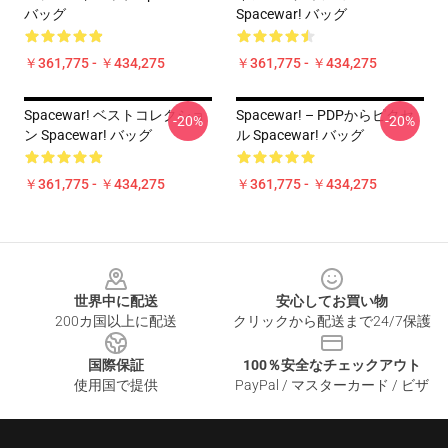
バッグ
Spacewar! バッグ
￥361,775 - ￥434,275
￥361,775 - ￥434,275
Spacewar! ベストコレクショ
Spacewar! – PDPからピクセ
-20%
-20%
ン Spacewar! バッグ
ル Spacewar! バッグ
￥361,775 - ￥434,275
￥361,775 - ￥434,275
Footer
世界中に配送
安心してお買い物
200カ国以上に配送
クリックから配送まで24/7保護
国際保証
100％安全なチェックアウト
使用国で提供
PayPal / マスターカード / ビザ