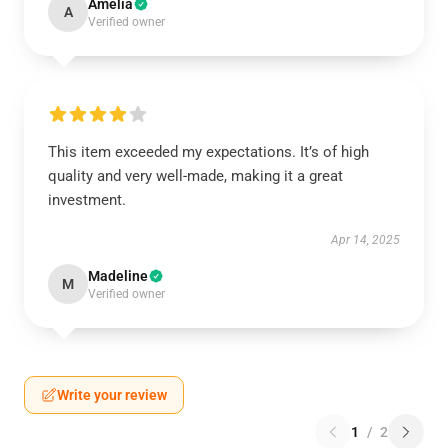
Amelia
A
Verified owner
This item exceeded my expectations. It’s of high
quality and very well-made, making it a great
investment.
Apr 14, 2025
Madeline
M
Verified owner
Write your review
1
/
2