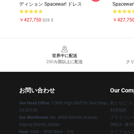
ディション Spacewar! ドレス
Spacewa
￥427,750
￥427,75
$29.5
Footer
世界中に配送
200カ国以上に配送
クリ
お問い合わせ
Our Com
Our Head Office
: 12800 High Bluff Dr, San Diego,
私たちにつ
CA 92130
利用規約
Our Warehouse
: No. 8989 Renmin Avenue,
プライバシ
Xigang District, Dalian
DMCA - 
Hour
: 9AM – 5PM (Mon – Fri)
カリフォルニ