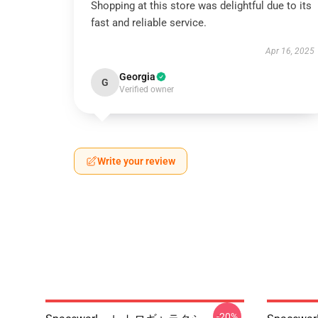
Shopping at this store was delightful due to its
fast and reliable service.
Apr 16, 2025
Georgia
G
Verified owner
Write your review
-20%