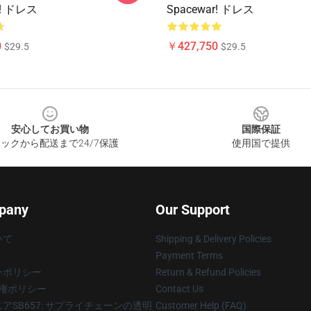
r! ドレス
Spacewar! ドレス
0
￥427,750
$29.5
$29.5
安心してお買い物
国際保証
ックから配送まで24/7保護
使用国で提供
pany
Our Support
いて
Shipping & Delivery Policies
Payment Terms
ーポリシー
Return & Refund Policies
著作権ポリシー
Contact Us
アSB657: サプライチェーンの透明
Customer Help (FAQ)