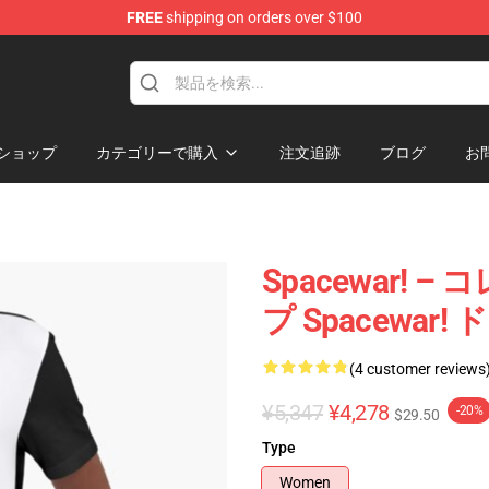
FREE
shipping on orders over $100
e
ショップ
カテゴリーで購入
注文追跡
ブログ
お
Spacewar!
プ Spacewar!
(4 customer reviews
¥5,347
¥4,278
-20%
$29.50
Type
Women