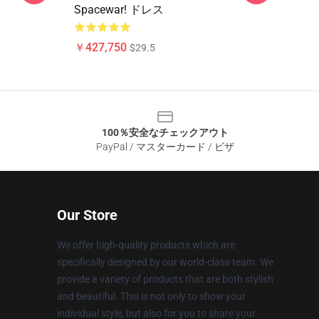
Spacewar! ドレス
￥427,750
$29.5
100％安全なチェックアウト
PayPal / マスターカード / ビザ
Our Store
We offer high-quality products which are
specifically designed by our world-class team. We
provide a variety of products that are both stylish
and beautiful. This is not only to show your
individual style, but also for you to share your