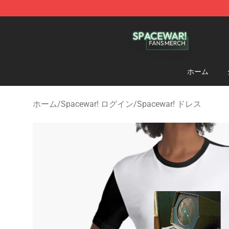
Spacewar! Shop - Official Spacewar! Merchandise Stor
ホーム
ホーム
/
Spacewar! ログイン
/
Spacewar! ドレス