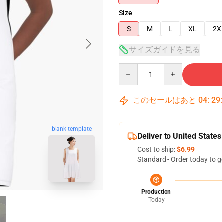
Size
S
M
L
XL
2X
サイズガイドを見る
Quantity
このセールはあと
04
:
29
blank template
Deliver to United States
Cost to ship:
$6.99
Standard - Order today to g
Production
Today