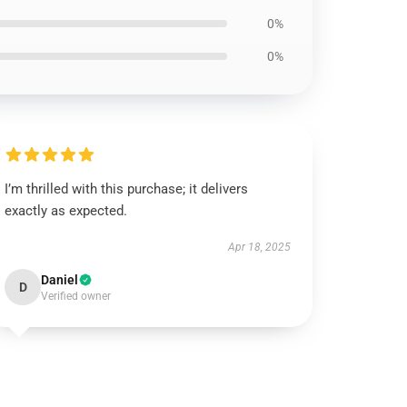
0%
0%
I’m thrilled with this purchase; it delivers
exactly as expected.
Apr 18, 2025
Daniel
D
Verified owner